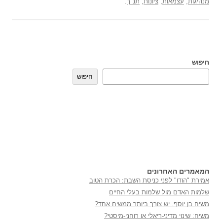
מנהיגות
,
עצמאות
,
ציונות
,
תנ"ך
.
חיפוש
חיפוש
המאמרים האחרונים
אמירת "הודו" לפני כניסת השבת: הכרת הטוב
שלמות האדם מול שלמות בעלי החיים
משיח בן יוסף: יש צורך ביותר ממשיח אחד?
משיח: שינוי מדיני-ריאלי או רוחני-מיסטי?