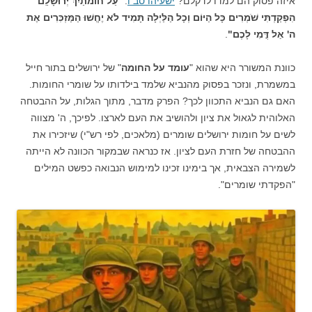
איזה פסוק הם למדו לדקלם?
ישעיהו סב ו
: "
עַל חוֹמֹתַיִךְ יְרוּשָׁלַ͏ִם
הִפְקַדְתִּי שֹׁמְרִים כָּל הַיּוֹם וְכָל הַלַּיְלָה תָּמִיד לֹא יֶחֱשׁוּ הַמַּזְכִּרִים אֶת
ה' אַל דֳּמִי לָכֶם"
.
כוונת המשורר היא שהוא "
עומד על החומה
" של ירושלים בתור חייל
במשמרת, ונזכר בפסוק מהנביא שלמד בילדותו על שומרי החומות.
האם גם הנביא התכוון לכך? הפרק מדבר, מתוך הגלות, על ההבטחה
האלוהית לגאול את ציון ולהושיב את העם לארצו. לפיכך, ה' מצווה
לשים על חומות ירושלים שומרים (מלאכים, לפי רש"י) שיזכירו את
ההבטחה של חזרת העם לציון. אז כנראה שבמקור הכוונה לא הייתה
לשמירה הצבאית, אך בימינו זכינו למימוש הנבואה כפשט המילים
"הפקדתי שומרים".