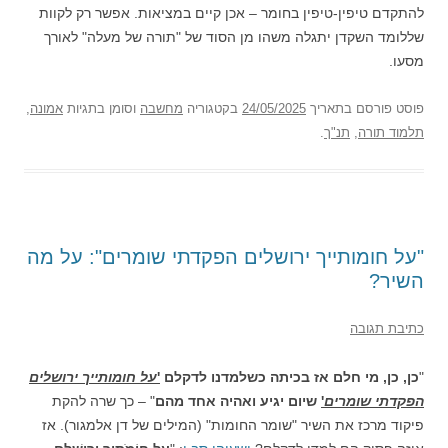
להתקדם טיפין-טיפין בחומר – אכן קיים במציאות. אפשר רק לקוות
שללומד השקדן יתגלה משהו מן הסוד של "תורה של מעלה" לאורך
מסעו.
פוסט
פורסם בתאריך
24/05/2025
בקטגוריה
מחשבה
וסומן בתגיות
אמונה
,
תלמוד תורה
,
תנ"ך
.
"על חומותייך ירושלים הפקדתי שומרים": על מה
השיר?
כתיבת תגובה
"
כן, כן, מי חלם אז בכיתה כשלמדנו לדקלם
'
על חומותייך ירושלים
הפקדתי שומרים
'
שיום יגיע ואהיה אחד מהם
" – כך שרה להקת
פיקוד מרכז את השיר "שומר החומות" (המילים של דן אלמגור). אז