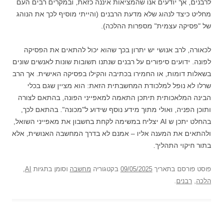
לרבנים, אך יודעים אנו שהמציאות איננה כזאת, ובמקרים רבים העם
מחליט כיצד לנהוג שלא מדעת הרבנים (והייתי מוסיף לכך את הנוהג
של "פסיקה עצמית" מספרות ההלכה).
לכאורה, לרב אנושי יש יתרון בכך שהוא יכול להתאים את הפסיקה
לפונה. ידועים סיפורים על רבנים שנתנו תשובות שונות לאנשים שונים
בשאלות דומות, או החמירו בכתיבה והקילו בפסיקה האישית. אך הרב
שרלו לא נופל למלכודת המחשבתית הזאת: הוא מציין שגם בכלי
הבינה המלאכותית תיתכן התאמה למאפייני הפונה, בהתאם לצורה
ותוכן הפניה, ואולי מתוך מידע נוסף שידוע ל"מכונה". בהתאם לכך,
בהחלט יתכן ש AI יצליח במשימה לקחת בחשבון את מאפייני השואל,
ולהתאים את המענה אליו – אמנם לא בדרך המחשבה האנושית, אלא
בתור חיקוי התהליך.
פוסט
פורסם בתאריך
09/05/2025
בקטגוריה
מחשבה
וסומן בתגיות
AI
,
הלכה
,
רבנים
.