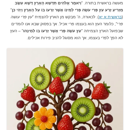
מעשה בראשית בתורה. "
וַיֹּאמֶר אֱלֹהִים תַּדְשֵׁא הָאָרֶץ דֶּשֶׁא עֵשֶׂב
מַזְרִיעַ זֶרַע עֵץ פְּרִי עֹשֶׂה פְּרִי לְמִינוֹ אֲשֶׁר זַרְעוֹ בוֹ עַל הָאָרֶץ וַיְהִי כֵן
"
(
בראשית א יא
). לכאורה, ה' מבקש מן הארץ להצמיח "
עץ פרי עושה
פר
י", כלומר העץ הוא בעצמו פרי אכיל. אך בפסוק שבא אנו לומדים
שבפועל הארץ הצמיחה "
עֵץ עֹשֶׂה פְּרִי אֲשֶׁר זַרְעוֹ בוֹ לְמִינֵהוּ
" – העץ
לא הפך לפרי בעצמו, אך הוא מסוגל להניב פירות אכילים.