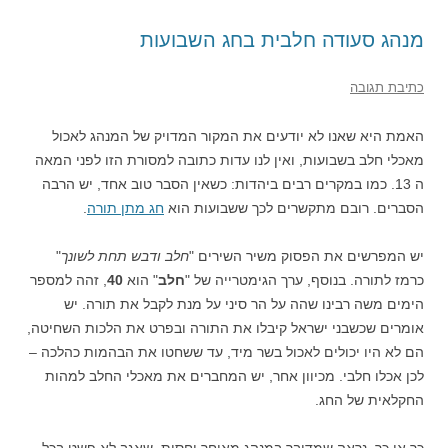
מנהג סעודה חלבית בחג השבועות
כתיבת תגובה
האמת היא שאנו לא יודעים את המקור המדויק של המנהג לאכול
מאכלי חלב בשבועות, ואין לנו עדות כתובה למסורת הזו לפני המאה
ה 13. כמו במקרים רבים ביהדות: כשאין הסבר טוב אחד, יש הרבה
הסברים. רובם מתקשרים לכך ששבועות הוא
חג מתן תורה
.
יש המפרשים את הפסוק משיר השירים "
חלב ודבש תחת לשונך
"
כרמז לתורה. בנוסף, ערך הגימטרייה של "
חלב
" הוא
40
, זהה למספר
הימים משה רבינו שהה על הר סיני על מנת לקבל את תורה. יש
אומרים שכשבני ישראל קיבלו את התורה ובפרט את הלכות השחיטה,
הם לא היו יכולים לאכול בשר מיד, עד ששחטו את הבהמות כהלכה –
לכן אכלו חלבי. מכיוון אחר, יש המחברים את מאכלי החלב למהות
החקלאית של החג.
כך או כך, נראה שמדובר במנהג מאוחר יחסית, שאגב לא פשט בכל