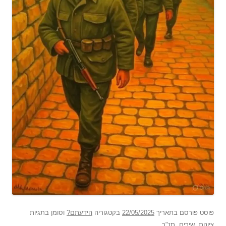
פוסט
פורסם בתאריך
22/05/2025
בקטגוריה
הידעתם?
וסומן בתגיות
ציונות
,
שירים
,
תנ"ך
.