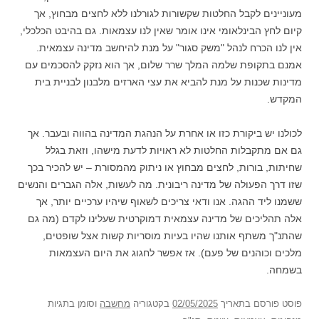
מעוניינים לקבל החלטות שקשורות לגורלנו ללא לחצים מבחוץ, אך
קיום לחץ הבינלאומי אינו אומר שאין לנו עצמאות. גם בהיבט הכלכלי,
אין לנו הכרח לנהל "משק סגור" על מנת להיחשב מדינה עצמאית.
אמנם בתקופת שלמה המלך שרר שלום, אך הוא נזקק להסכמים עם
מדינות שכנות על מנת להביא את עצי הארזים מלבנון לבניית בית
המקדש.
לכולנו יש ביקורת כזו או אחרת על הנהגת המדינה בהווה ובעבר. אך
גם אם מתקבלות החלטות לא ראויות לדעת מישהו, וזאת בגלל
שחיתות, בורות, לחצים מבחוץ או ניתוק מהמסורת – יש להכיר בכך
שזו דרך הפעולה של מדינה ריבונית. מה לעשות, אלה הגברים והנשים
ששמנו ליד ההגה. אנו ודאי צריכים לשאוף שיהיו ערכיים יותר, אך
אלה תהליכים של מדינה עצמאית דמוקרטית שעלינו לקדם (מה גם
שהתנ"ך משתף אותנו שהיו בעיות מוסריות קשות אצל שופטים,
מלכים וכוהנים של פעם). אז אפשר לחגוג את היום העצמאות
בשמחה.
פוסט
פורסם בתאריך
02/05/2025
בקטגוריה
מחשבה
וסומן בתגיות