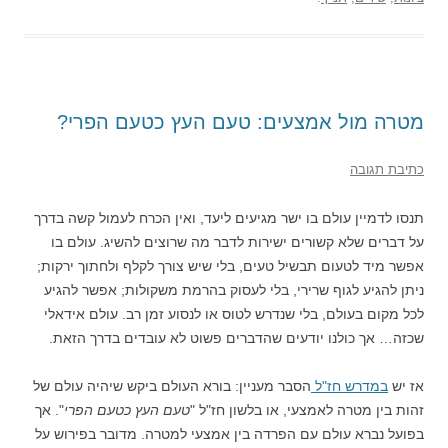
מטרה מול אמצעים: טעם העץ כטעם הפרי?
כתיבת תגובה
תנסו לדמיין עולם בו ישר מגיעים ליעד, ואין הכרח לעמול קשה בדרך
על דברים שלא קשורים ישירות לדבר מה שרוצים להשיג. עולם בו
אפשר מיד לטעום תבשיל טעים, בלי שיש צורך לקלף ולחתוך ירקות;
ניתן להגיע לגוף שרירי, בלי לעסוק בהרמת משקולות; אפשר להגיע
לכל מקום בעולם, בלי שנדרש לטוס או לנסוע זמן רב. עולם אידאלי
שכזה… אך כולנו יודעים שהדברים פשוט לא עובדים בדרך הזאת.
אז יש
במדרש חז"ל
הסבר מעניין: בורא העולם ביקש שיהיה עולם של
זהות בין מטרה לאמצעי, או בלשון חז"ל "
טעם העץ כטעם הפרי
". אך
בפועל נברא עולם עם הפרדה בין אמצעי למטרה. מדובר בפירוש על