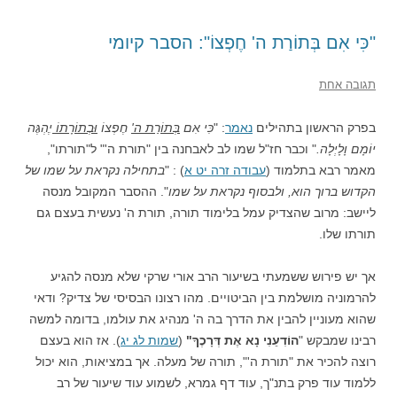
"כִּי אִם בְּתוֹרַת ה' חֶפְצוֹ": הסבר קיומי
תגובה אחת
בפרק הראשון בתהילים
נאמר
: "
כִּי אִם
בְּתוֹרַת ה'
חֶפְצוֹ
וּבְתוֹרָתוֹ
יֶהְגֶּה
יוֹמָם וָלָיְלָה.
" וכבר חז"ל שמו לב לאבחנה בין "תורת ה'" ל"תורתו",
מאמר רבא בתלמוד (
עבודה זרה יט א
) : "
בתחילה נקראת על שמו של
הקדוש ברוך הוא, ולבסוף נקראת על שמו
". ההסבר המקובל מנסה
ליישב: מרוב שהצדיק עמל בלימוד תורה, תורת ה' נעשית בעצם גם
תורתו שלו.
אך יש פירוש ששמעתי בשיעור הרב אורי שרקי שלא מנסה להגיע
להרמוניה מושלמת בין הביטויים. מהו רצונו הבסיסי של צדיק? ודאי
שהוא מעוניין להבין את הדרך בה ה' מנהיג את עולמו, בדומה למשה
רבינו שמבקש "
הוֹדִעֵנִי נָא אֶת דְּרָכֶךָ"
(
שמות לג יג
). אז הוא בעצם
רוצה להכיר את "תורת ה'", תורה של מעלה. אך במציאות, הוא יכול
ללמוד עוד פרק בתנ"ך, עוד דף גמרא, לשמוע עוד שיעור של רב