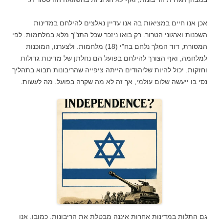
אכן אנו חיים במציאות בה אנו עדיין נאלצים להילחם במדינות
השכנות וארגוני הטרור. רק בואו ניזכר שכל התנ"ך מלא במלחמות. לפי
המסורת, דוד המלך נלחם בח"י (18) מלחמות. ולצערנו, המוכנות
למלחמה, ואף הצורך להילחם בפועל הם נחלתן של מדינות גדולות
וחזקות. יכול להיות שליהודים הייתה ציפייה שהריבונות תבוא בתהליך
נסי בו ייעשה שלום עולמי, אך זה לא מה שקרה בפועל. מה לעשות.
גם התלות במדינות אחרות איננה מבטלת את הריבונות. כמובן, אנו