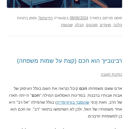
פוסט
פורסם בתאריך
08/06/2024
בקטגוריה
הידעתם?
וסומן בתגיות
הלכה
,
מועדים
,
מנהגים
,
קבלה
,
שבועות
.
רבינוביץ' הוא חכם (קצת על שמות משפחה)
כתיבת תגובה
אדם ששם משפחתו
חכם
קיבל כנראה את השם בגלל העיסוק של
אבות אבותיו ברבנות. במדינות האסלאם המילה "
חכם
" הייתה תארו
של הרב, וזאת (כפי
שהוסבר בוויקיפדיה
) בגלל שהמילה "אל-רבּ" היא
אחד משמותיו של האל, ולכן לא השתמשו בתואר "רב". אז חכם הוא
בן למשפחת הרבנים.