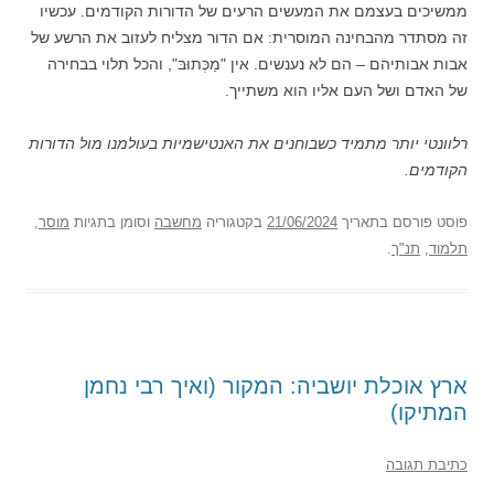
ממשיכים בעצמם את המעשים הרעים של הדורות הקודמים. עכשיו
זה מסתדר מהבחינה המוסרית: אם הדור מצליח לעזוב את הרשע של
אבות אבותיהם – הם לא נענשים. אין "מַכְּתוּבּ", והכל תלוי בבחירה
של האדם ושל העם אליו הוא משתייך.
רלוונטי יותר מתמיד כשבוחנים את האנטישמיות בעולמנו מול הדורות
הקודמים.
פוסט
פורסם בתאריך
21/06/2024
בקטגוריה
מחשבה
וסומן בתגיות
מוסר
,
תלמוד
,
תנ"ך
.
ארץ אוכלת יושביה: המקור (ואיך רבי נחמן
המתיקו)
כתיבת תגובה