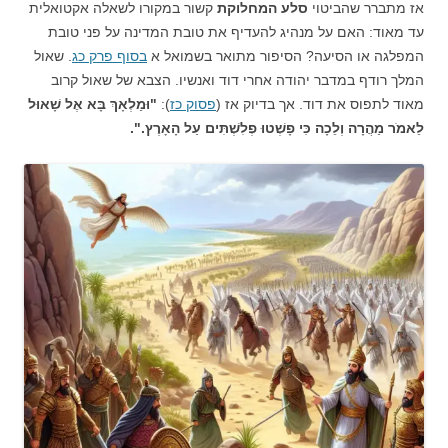
אז מתברר שהביטוי
סלע המחלוקת
קשור במקורו לשאלה אקטואלית
עד מאוד: האם על מנהיג להעדיף את טובת המדינה על פני טובת
המפלגה או הסיעה? הסיפור מתואר בשמואל א
בסוף פרק כג
. שאול
המלך רודף במדבר יהודה אחרי דוד ואנשיו. הצבא של שאול קרוב
מאוד לתפוס את דוד. אך בדיוק אז (
פסוק כז
):
"וּמַלְאָךְ בָּא אֶל שָׁאוּל
לֵאמֹר מַהֲרָה וְלֵכָה כִּי פָשְׁטוּ פְלִשְׁתִּים עַל הָאָרֶץ.".