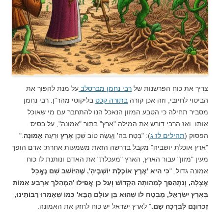
צריך את כוח הפרשנות של
רבי נחמן מברסלב
על מנת להפוך את
הביטוי לחיובי, וזה אכן קורה
בתורה קכט
בליקוטי מהר"ן. רבי נחמן
מסביר תחילה כי הטבע המזון הנאכל הנו להתחבר עם מי שאוכל
אותו. ואז הרבי דורש את המילה "ארץ" בתור "אמונה", על בסיס
הפסוק (
תהילים לז ג
): "בְּטַח בה' וַעֲשֵׂה טוֹב שְׁכָן
אֶרֶץ
וּרְעֵה
אֱמוּנָה
."
"ארץ אוכלת יושביה" מקבל בדרשה הזאת משמעות אחרת: אדם הופך
מעין "מזון" עבור הארץ, הארץ "מעכלת" את האדם ונותנת לו כוח
אמונה גדול. "
כִּי הִיא 'אֶרֶץ אוֹכֶלֶת יוֹשְׁבֶיהָ', שֶׁהַיּוֹשֵׁב שָׁם נֶאֱכָל
אֶצְלָהּ, וְנִתְהַפֵּךְ לְמַהוּתָהּ הַקָּדוֹשׁ
וְעַל כֵּן אֲפִילּוּ 'הַמְהַלֵּךְ אַרְבַּע אַמּוֹת
בְּאֶרֶץ יִשְׂרָאֵל, מֻבְטָח לוֹ שֶׁהוּא בֶּן עוֹלָם הַבָּא' כְּמוֹ שֶׁאָמְרוּ רַבּוֹתֵינוּ,
זִכְרוֹנָם לִבְרָכָה שָׁם.
" לארץ ישראל יש כוח לחזק את האמונה.