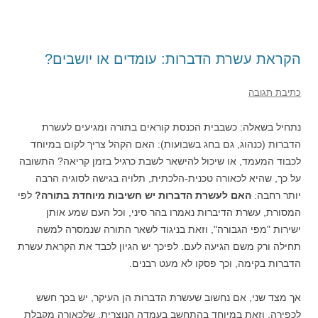
הקראת עשרת הדברות: עומדים או יושבים?
כתיבת תגובה
נתחיל בשאלה: כשבבית הכנסת קוראים בתורה ומגיעים לעשרת
הדברות (כנהוג, גם בחג בשבועות): האם הקהל צריך לקום במיוחד
לכבוד המעמד, או שיכול להישאר לשבת כרגיל בזמן קריאה? התשובה
על כך, שהיא לכאורה טכנית-הלכתית, תלויה בגישה לסוגיה הרבה
יותר רחבה:
האם לעשרת הדברות יש חשיבות מיוחדת בתורה?
לפי
המסורת, עשרת הדיברות נאמרו בהר סיני, וכל העם שמע אותן
ישירות "מפי הגבורה", וזאת בניגוד לשאר התורה שנמסרה למשה
תחילה ורק משם הגיעה לעם. לפיכך יש הגיון לכבד את הקראת עשרת
הדברות בקימה, וכך פסקו לא מעט רבנים.
אך מצד שני, אם נחשוב שעשרת הדברות הן העיקר, יש בכך חשש
לכפירה. וזאת במיוחד בהתחשב בעמדה הנוצרית, שלכאורה מקבלת