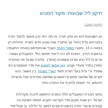
תיקון ליל שבועות: מקור המנהג
כתיבת תגובה
חג השבועות הוא חג מתן תורה, אז מה יותר נכון מאשר ללמוד תורה
בחברותא בליל החג? אך מתברר שזה מנהג חדש יחסית. תחילתו רק
במאה ה 13, ומקורו
בספר הזוהר
הקבלי שהתפרסם באותה התקופה.
בראשית הדרך, המנהג לא היה לימוד חופשי כלל: המקובלים נשארו
ערים כל ליל החג וקראו טקסטים (מתנ"ך, מתורה שבעל פה ומתורת
הסוד) בסדר מוגדר וקבוע.
כאן אפשר למצוא
את סדר הטקסטים כפי
שסודר ע"י גדול בעלי תורת הסוד
האר"י מצפת
. בין השאר, נהגו
לקרוא של שלושה פסוקים ראשונים ושלושה אחרונים מכל פרשיות
החומש, כדי לנסות ולהקיף את התורה כולה.
מתוך חבורת המקובלים הללו המנהג התפשט לרבות מקהילות
ישראל. רק שאת מקום סדר הקריאה הקבוע תפסה השיטה בה
קובעים שיעורי תורה בנושאים שונים למשך כל הלילה, כך שהלימוד