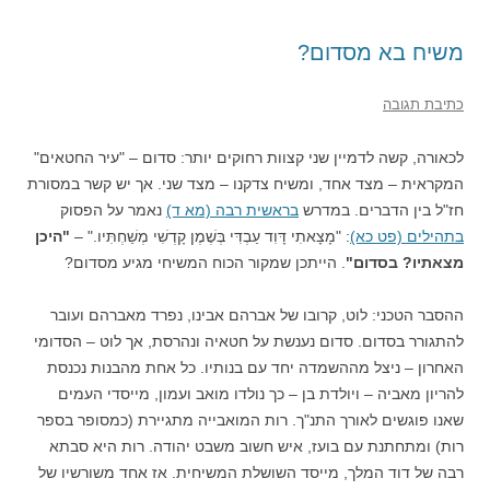
משיח בא מסדום?
כתיבת תגובה
לכאורה, קשה לדמיין שני קצוות רחוקים יותר: סדום – "עיר החטאים"
המקראית – מצד אחד, ומשיח צדקנו – מצד שני. אך יש קשר במסורת
חז"ל בין הדברים. במדרש
בראשית רבה (מא ד)
נאמר על הפסוק
בתהילים (פט כא)
: "מָצָאתִי דָּוִד עַבְדִּי בְּשֶׁמֶן קָדְשִׁי מְשַׁחְתִּיו." –
"היכן
מצאתיו? בסדום"
. הייתכן שמקור הכוח המשיחי מגיע מסדום?
ההסבר הטכני: לוט, קרובו של אברהם אבינו, נפרד מאברהם ועובר
להתגורר בסדום. סדום נענשת על חטאיה ונהרסת, אך לוט – הסדומי
האחרון – ניצל מההשמדה יחד עם בנותיו. כל אחת מהבנות נכנסת
להריון מאביה – ויולדת בן – כך נולדו מואב ועמון, מייסדי העמים
שאנו פוגשים לאורך התנ"ך. רות המואבייה מתגיירת (כמסופר בספר
רות) ומתחתנת עם בועז, איש חשוב משבט יהודה. רות היא סבתא
רבה של דוד המלך, מייסד השושלת המשיחית. אז אחד משורשיו של