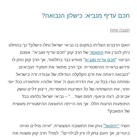
חכם עדיף מנביא: כישלון הנבואה?
תגובה אחת
האם הרבנים הצליחו במקום בו נביאי ישראל נחלו כישלון? כך בהחלט
ניתן להבין את
המאמר
של הרב קוק "חכם עדיף מנביא". אמנם
הביטוי "
חכם עדיף מנביא
" מופיע כבר בתלמוד, אך הרב קוק נותן לו
פירוש בראייה ההיסטורית. וכך הרב מתאר את תפקיד הנביאים:
"
הנבואה ראתה את זרם הקלקלה הגדולה של עבודה זרה בישראל
ומחתה נגדו בכל עז, את הדרת נעם ה' אחד אלוהיו ותתארהו בכל יופי
וזהר, את ההשחתה של כל הפרעות המוסריות, ריצוץ דלים עושק
אביונים, רצח וניאוף, חמס ושוד
…" – נביאי ישראל נלחמו בכל
התופעות הרעות הללו. אך מה הייתה התוצאה ההיסטורית-מעשית
של המאבק?
השיר
"יחזקאל"
נותן את התשובה המצערת: "
איזה מילים ואיזה
ביטויים, אך העם צחק לו ורץ לבילויים!
". למה? הרב קוק משווה את