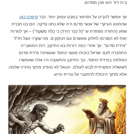
בית דוד הוא אכן מסדום.
אך אפשר להביט על הסיפור במבט עמוק יותר. כבר
סיפרנו כאן
שהחטא העיקרי של אנשי סדום היה שלא נתנו צדקה. הם בנו חברת
שפע (התורה מספרת ש "כָּל כִּכַּר הַיַּרְדֵּן כִּי כֻלָּהּ מַשְׁקֶה") – אך למרות
זאת לא הסכימו לחלוק מאשרם עם הנזקקים. מה שקרוי אצל חז"ל
"מידת סדום". אך אחרי כמה דורות בא התיקון. רות המואבייה
התחברה לעם ישראל
בזכות מעשי החסד שעשתה
! מידת סדום
הוחלפה במידת החסד, וכך התיקון והתשובה היו אלה שאפשרו
לשושלת המשיחית לבוא לעולם. הגואל לא מופיע מתוך טהרה שלמה,
אלא מתוך היכולת להתגבר על נטיית הרוע.