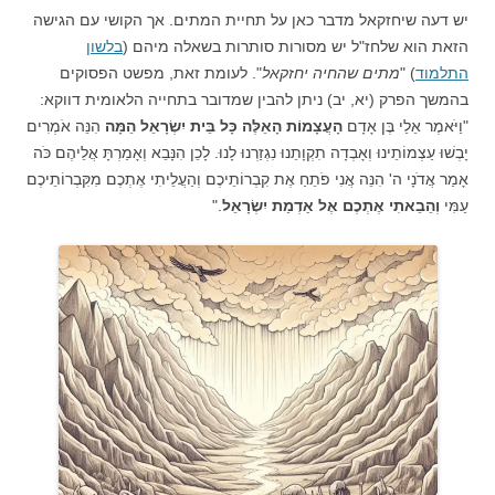
יש דעה שיחזקאל מדבר כאן על תחיית המתים. אך הקושי עם הגישה
הזאת הוא שלחז"ל יש מסורות סותרות בשאלה מיהם (
בלשון
התלמוד
) "
מתים שהחיה יחזקאל
". לעומת זאת, מפשט הפסוקים
בהמשך הפרק (יא, יב) ניתן להבין שמדובר בתחייה הלאומית דווקא:
"וַיֹּאמֶר אֵלַי בֶּן אָדָם
הָעֲצָמוֹת הָאֵלֶּה כָּל בֵּית יִשְׂרָאֵל הֵמָּה
הִנֵּה אֹמְרִים
יָבְשׁוּ עַצְמוֹתֵינוּ וְאָבְדָה תִקְוָתֵנוּ נִגְזַרְנוּ לָנוּ. לָכֵן הִנָּבֵא וְאָמַרְתָּ אֲלֵיהֶם כֹּה
אָמַר אֲדֹנָי ה' הִנֵּה אֲנִי פֹתֵחַ אֶת קִבְרוֹתֵיכֶם וְהַעֲלֵיתִי אֶתְכֶם מִקִּבְרוֹתֵיכֶם
עַמִּי
וְהֵבֵאתִי אֶתְכֶם אֶל אַדְמַת יִשְׂרָאֵל
."