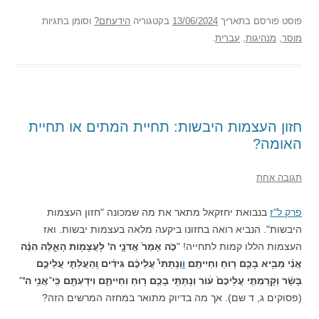
פוסט
פורסם בתאריך
13/06/2024
בקטגוריה
הידעתם?
וסומן בתגיות
מוסר
,
מנהיגות
,
עברית
.
חזון העצמות היבשות: תחיית המתים או תחיית
האומה?
תגובה אחת
פרק ל"ז
בנבואת יחזקאל מתאר את מה שמכונה "חזון העצמות
היבשות". הנביא רואה בחזונו ביקעה מלאה בעצמות יבשות. ואז
העצמות הללו קמות לתחייה! "
כֹּ֤ה אָמַר֙ אֲדֹנָ֣י ה' לָעֲצָמ֖וֹת הָאֵ֑לֶּה הִנֵּ֨ה
אֲנִ֜י מֵבִ֥יא בָכֶ֛ם ר֖וּחַ וִחְיִיתֶֽם׃
ו
וְנָתַתִּי֩ עֲלֵיכֶ֨ם גִּידִ֜ים וְֽהַעֲלֵתִ֧י עֲלֵיכֶ֣ם
בָּשָׂ֗ר וְקָרַמְתִּ֤י עֲלֵיכֶם֙ ע֔וֹר וְנָתַתִּ֥י בָכֶ֛ם ר֖וּחַ וִחְיִיתֶ֑ם וִידַעְתֶּ֖ם כִּֽי־אֲנִ֥י ה'
"
(פסוקים ג, ד שם). אך מה בדיוק מתואר במחזה המרשים הזה?