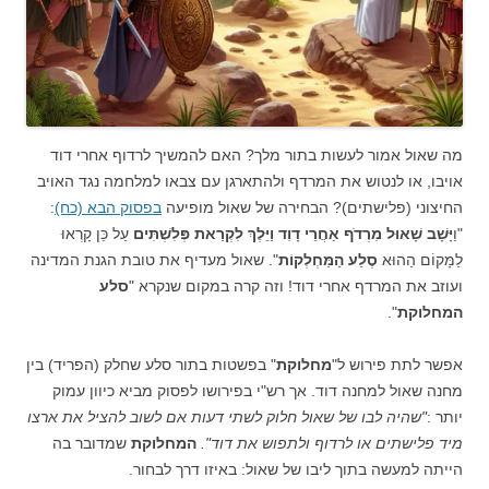
מה שאול אמור לעשות בתור מלך? האם להמשיך לרדוף אחרי דוד
אויבו, או לנטוש את המרדף ולהתארגן עם צבאו למלחמה נגד האויב
החיצוני (פלישתים)? הבחירה של שאול מופיעה
בפסוק הבא (כח)
:
"וַ
יָּשָׁב שָׁאוּל מִרְדֹף אַחֲרֵי דָוִד וַיֵּלֶךְ לִקְרַאת פְּלִשְׁתִּים
עַל כֵּן קָרְאוּ
לַמָּקוֹם הַהוּא
סֶלַע הַמַּחְלְקוֹת
". שאול מעדיף את טובת הגנת המדינה
ועוזב את המרדף אחרי דוד! וזה קרה במקום שנקרא "
סלע
המחלוקת
".
אפשר לתת פירוש ל"
מחלוקת
" בפשטות בתור סלע שחלק (הפריד) בין
מחנה שאול למחנה דוד. אך רש"י בפירושו לפסוק מביא כיוון עמוק
יותר :
"שהיה לבו של שאול חלוק לשתי דעות אם לשוב להציל את ארצו
מיד פלישתים או לרדוף ולתפוש את דוד".
המחלוקת
שמדובר בה
הייתה למעשה בתוך ליבו של שאול: באיזו דרך לבחור.