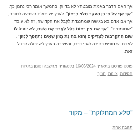
אך האם הדבר באמת מובטח? לא בדיוק. בהמשך אומר רבי נחמן כך:
"
אַךְ אַף עַל פִּי כֵן הָעִקָּר תָּלוּי בְּרָצוֹן
". לארץ יש יכולת השפעה לטובה,
אך אם אדם בא בגישה שמתנגדת לקבל את הקדושה, זה לא עובד
"אוטומטית". "
אַךְ אִם אֵין רְצוֹנוֹ כְּלָל לַעֲבד אֶת הַשֵּׁם, לא יוֹעִיל לוֹ
שׁוּם הִתְקָרְבוּת לְצַדִּיקִים
וְהוּא בְּחִינַת מָזוֹן שֶׁאֵינוֹ נִתְהַפֵּךְ לַנִּזּוֹן".
לאדם יש חופש בחירה לגבי דרכו, והישיבה בארץ לא יכולה לבטל
זאת.
פוסט
פורסם בתאריך
16/06/2024
בקטגוריה
מחשבה
וסומן בתגיות
חסידות
,
ציונות
,
תנ"ך
.
"סלע המחלוקת" – מקור
תגובה אחת