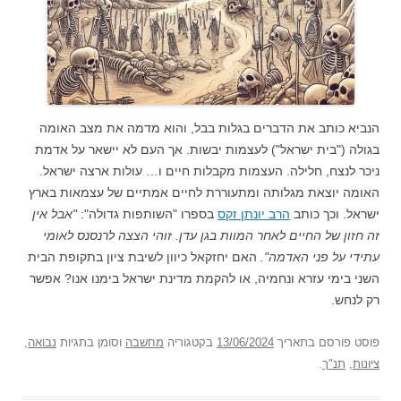
הנביא כותב את הדברים בגלות בבל, והוא מדמה את מצב האומה
בגולה ("בית ישראל") לעצמות יבשות. אך העם לא יישאר על אדמת
ניכר לנצח, חלילה. העצמות מקבלות חיים ו… עולות ארצה ישראל.
האומה יוצאת מגלותה ומתעוררת לחיים אמתיים של עצמאות בארץ
ישראל. וכך כותב
הרב יונתן זקס
בספרו "השותפות גדולה":
"אבל אין
זה חזון של החיים לאחר המוות בגן עדן. זוהי הצצה לרנסנס לאומי
עתידי על פני האדמה".
האם יחזקאל כיוון לשיבת ציון בתקופת הבית
השני בימי עזרא ונחמיה, או להקמת מדינת ישראל בימנו אנו? אפשר
רק לנחש.
פוסט
פורסם בתאריך
13/06/2024
בקטגוריה
מחשבה
וסומן בתגיות
נבואה
,
ציונות
,
תנ"ך
.