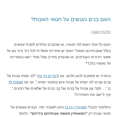
האם בנים נענשים על חטאי האבות?
כתיבת תגובה
האם כל אחד נענש לפי חטאיו, או שהבנים עלולים לסבול עונשים
בגלל שאבותיהם חטאו? האם יש אחריות מוסרית לכל דור ודור גם על
פשעי הדורות הקודמים, או שהצדק מחייב שכל אחד יישא באחריות
על מעשיו בלבד?
בתורה יש פסוקים לכאן ולכאן. גם (
דברים כד טז
) "לֹא יוּמְתוּ אָבוֹת עַל
בָּנִים וּבָנִים לֹא יוּמְתוּ עַל אָבוֹת אִישׁ בְּחֶטְאוֹ יוּמָתוּ.", אך גם (
שמות לד
ז
) "… פֹּקֵד עֲו‍ֹן אָבוֹת עַל בָּנִים וְעַל בְּנֵי בָנִים עַל שִׁלֵּשִׁים וְעַל רִבֵּעִים.".
איך ליישב את הסתירה?
התלמוד הבבלי (
סנהדרין כז ב
) נותן תשובה יפה: הבנים נענשים על
חטאי אבות רק
"כשאוחזין מעשה אבותיהם בידיהם"
, כלומר