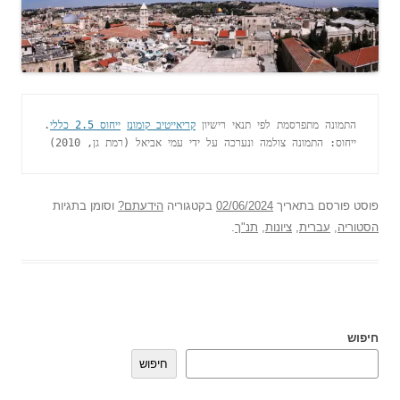
התמונה מתפרסמת לפי תנאי רישיון 
קריאייטיב קומונז
ייחוס 2.5 כללי
.
ייחוס: התמונה צולמה ונערכה על ידי עמי אביאל (רמת גן, 2010)
פוסט
פורסם בתאריך
02/06/2024
בקטגוריה
הידעתם?
וסומן בתגיות
הסטוריה
,
עברית
,
ציונות
,
תנ"ך
.
חיפוש
חיפוש