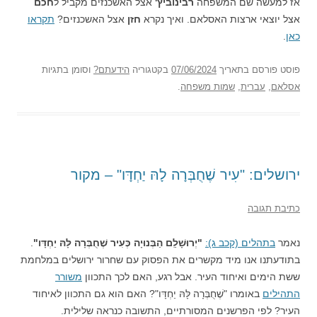
אז למעשה שם המשפחה
רבינוביץ'
אצל האשכנזים מקביל ל
חכם
אצל יוצאי ארצות האסלאם. ואיך נקרא
חזן
אצל האשכנזים?
תקראו
כאן
.
פוסט
פורסם בתאריך
07/06/2024
בקטגוריה
הידעתם?
וסומן בתגיות
אסלאם
,
עברית
,
שמות משפחה
.
ירושלים: "עִיר שֶׁחֻבְּרָה לָהּ יַחְדָּו" – מקור
כתיבת תגובה
נאמר
בתהלים (קכב ג):
"יְרוּשָׁלַ͏ִם הַבְּנוּיָה כְּעִיר שֶׁחֻבְּרָה לָּהּ יַחְדָּו"
.
בתודעתנו אנו מיד מקשרים את הפסוק עם שחרור ירושלים במלחמת
ששת הימים ואיחוד העיר. אבל רגע, האם לכך התכוון
משורר
התהילים
באומרו "שֶׁחֻבְּרָה לָּהּ יַחְדָּו"? האם הוא גם התכוון לאיחוד
העיר? לפי הפרשנים המסורתיים, התשובה כנראה שלילית.