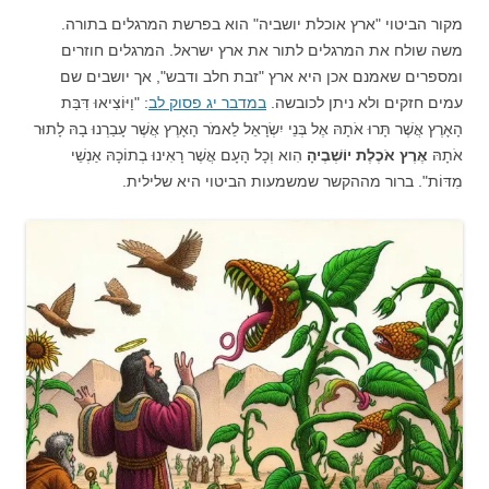
מקור הביטוי "ארץ אוכלת יושביה" הוא בפרשת המרגלים בתורה.
משה שולח את המרגלים לתור את ארץ ישראל. המרגלים חוזרים
ומספרים שאמנם אכן היא ארץ "זבת חלב ודבש", אך יושבים שם
עמים חזקים ולא ניתן לכובשה.
במדבר יג פסוק לב
: "וַיּוֹצִיאוּ דִּבַּת
הָאָרֶץ אֲשֶׁר תָּרוּ אֹתָהּ אֶל בְּנֵי יִשְׂרָאֵל לֵאמֹר הָאָרֶץ אֲשֶׁר עָבַרְנוּ בָהּ לָתוּר
אֹתָהּ
אֶרֶץ אֹכֶלֶת יוֹשְׁבֶיהָ
הִוא וְכָל הָעָם אֲשֶׁר רָאִינוּ בְתוֹכָהּ אַנְשֵׁי
מִדּוֹת". ברור מההקשר שמשמעות הביטוי היא שלילית.