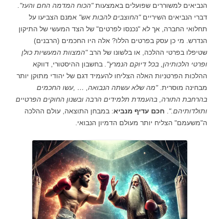
הנביאים למשוררים שפועלים באמצעות
"הכוח המדמה החם והעז".
דברי הנביאים השיריים
"החוצבים להבות אש"
אמנם הצביעו על
תחלואי החברה, אך לא "נכנסו לפרטים" של הצד המעשי של התיקון
הנדרש. מי כן עסק בפרטים הללו? אלה היו החכמים (הרבנים)
שטיפלו בפרטי ההלכה, או בלשונו של הרב
"המצוות המעשיות כולן
ופרטי הלכותיהן, בכל דיוקם הנמרץ".
בחשבון ההיסטורי, דווקא
ההלכות הפרטניות האלה הצליחו להעמיד דגם של יהודי מתוקן יותר
מבחינה מוסרית.
"מה שלא עשתה הנבואה, … ,עשו החכמים
בהרחבת התורה, בהעמדת תלמידים הרבה ובשנון החוקים הפרטיים
ותולדותיהם."
.
חכם עדיף מנביא
: במבחן התוצאה, עולם ההלכה
ה"משעמם" הצליח יותר מעולם הדמיון הנבואי.