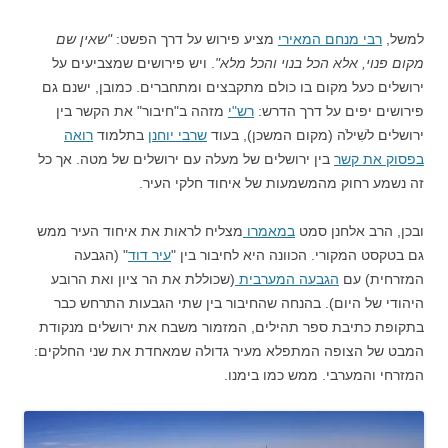
למשל,
רבי מנחם המאירי
מציע פירוש על דרך הפשט:
"שאין שם
מקום פנוי, אלא הכל בנוי והכל מלא"
. ויש פירושים שמצביעים על
ירושלים כעל מקום בו כולם מתקבצים ומתחברים. כמובן, ישנם גם
פירושים יפים על דרך הדרש:
רש"י
מזהה ב"חיבור" את הקשר בין
ירושלים לשִׁילֹה (מקום המשכן), בעוד
שרבי יוחנן
בתלמוד
רואה
בפסוק את קשר
בין ירושלים של מעלה עם ירושלים של מטה. אך כל
זה נשמע רחוק מהמשמעות של איחוד חלקי העיר.
ובכן, הרב אלחנן סמט
במאמרו
מצליח לראות את איחוד העיר ממש
גם בטקסט המקורי. הכוונה היא לחיבור בין "
עיר דוד
" (הגבעה
המזרחית) עם
הגבעה המערבית
(שכוללת את הר ציון ואת הרובע
היהודי של היום). בהנחה שהחיבור בין שתי הגבעות התרחש כבר
בתקופת כתיבת ספר תהילים, המזמור משבח את ירושלים מנקודת
המבט של הצופה המתפלא מעיר גדולה שמאחדת את שני החלקים:
המזרחי והמערבי. ממש כמו בימנו.