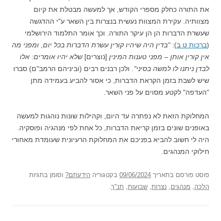
את התורה כחלק מספרי הקודש, אך למעשה מבטלת את קיום
מצוותיה. עקירת המצוות נעשית בנצרות בין השאר ע"י ההדגשה
שעשרת הדברות הן הן עיקר התורה. וכך אומר התלמוד הירושלמי
(
ברכות ט ב
):
"בדין היה שיהיו קורין עשרת הדברות בכל יום, ומפני מה
אין קורין אותן – מפני טענות המינין
[נוצרים]
שלא יהיו אומרים: אלו
לבדן ניתנו לו למשה בסיני".
ולכן רבנים רבים (וביניהם הרמב"ם) סברו
שיש לשבת בזמן הקראת הדברות, כי אסור להביע בעמידה מתן
"העדפה" לקטע מסוים על פני השאר.
המחלוקת הזאת לא נפתרה עד היום, וקהילות שונות נוהגות למעשה
באופנים שונים בזמן קריאת הדברות, כל אחת לפי מנהגיה ופוסקיה.
היה לי חשוב להביא בפניכם את המחלוקת הרעיונית שעומדת מאחורי
חילוקי המנהגים.
פוסט
פורסם בתאריך
09/06/2024
בקטגוריה
הידעתם?
וסומן בתגיות
הלכה
,
מנהגים
,
נצרות
,
שבועות
,
תנ"ך
.