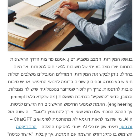
בנושא המקורות, המצב משביע רצון. אמנם פריצות הדרך הראשונות
בתחום יצרו מצב בעייתי של תשובות ללא ייחוס למקורות, אך היום
בהחלט ניתן לבקש את המקורות. המודלים המובילים משלבים יכולות
חיפוש באינטרנט ובונים קישורים בדומה למנועי החיפוש. אז יש סיבות
טובות להתנסות. צריך רק לזכור שמדובר בטכנולוגיה שיש לה מגבלות.
וכמובן, כדאי "להשקיע" בכתיבת השאלות (מה שנקרא בלעז prompt
engineering). האמת שמנועי החיפוש הראשונים היו רגישים לניסוח,
אך ההרגל הנוכחי שלנו הוא שאין צורך להתאמץ ב"גוגל" – ה שונה מול
ה AI. מי שרוצה לראות דוגמא לא מתוחכמת לשימוש ב ChatGPT –
זה כאן.
ראיתי שקיים כלי AI ייעודי לפסיקת ההלכה –
הרב דיקטה
:
השימוש בו כרגע דורש הרשמה עם המתנה, אך קיבלתי "אישור כניסה"