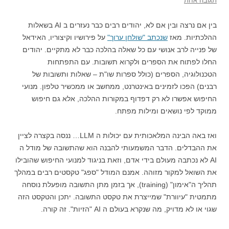
תגובה אחת
בין אם נרצה ובין אם לא, יהודים רבים כבר נעזרים ב AI בשאלות
ההלכתיות. מאז
שנכתב "שולחן ערוך"
על פירושיו וקיצוריו, האידאל
של פנייה לרב אנושי עם כל שאלה בהלכה כבר לא מתקיים. יהודים
החלו לפתוח את הספרים ולקרוא תשובות. עם התפתחות
הטכנולוגיה, הספרים (כולל ספרות שו"ת – שאלות ותשובות של
רבנים) הפכו לזמינים באינטרנט, ממחשב או ממכשיר טלפון. מנועי
החיפוש אפשרו לא רק דפדוף במקורות ההלכה, אלא גם חיפוש
ממוקד לפי נושאים ומילות מפתח.
ואז באה הבינה המלאכותית עם יכולות ה LLM… ננסה בקצרה לציין
את ההבדלים. הדבר המשמעותי להבנה הוא שהתשובה של מודל ה
AI לא נכתבה מעולם בידי אדם, וזאת בניגוד למנועי החיפוש שהובילו
את השואל למקור מזוהה. אמנם המודל "ספג" טקסטים רבים במהלך
תהליך ה"אימון" (training), אך בזמן מתן התשובה מופעלת נוסחה
מתמטית "עיוורת" שמייצרת את טקסט התשובה. יתכן והטקסט הזה
שגוי או לא מדויק, מה שנקרא בעולם ה AI "הזיות". זה קורה.