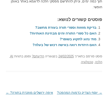
תוך כמה ימים, וניתן להתרשם מפסקי הלכה לדוגמא באתר באופן
חופשי.
פוסטים קשורים לנושא:
בדיקת מזוזות וספרי תורה בעזרת מחשב?
האם כל ספרי התורה זהים מבחינת האותיות?
מתי נהוג לתקוע בשופר?
האם היהדות רואה באישה רכוש של בעלה?
פוסט
פורסם בתאריך
24/02/2025
בקטגוריה
הידעתם?
וסומן בתגיות
AI
,
הלכה
,
טכנולוגיה
.
→
ניווט
יוסף הצדיק כדמות המהפכן?
איפה ירושלים מוזכרת בתורה?
←
בפוסטים