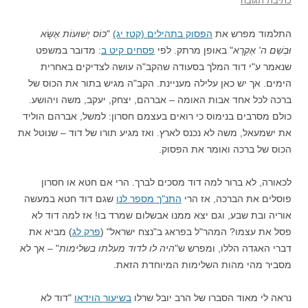
כתיבת תגובה
התלמוד מפרש את
הפסוק בתהילים (קטז יג)
"
כּוֹס יְשׁוּעוֹת אֶשָּׂא
וּבְשֵׁם ה' אֶקְרָא
" באופן מרתק. לפי
פסחים קיט ב
: מדובר במשפט
שנאמר ע"י דוד המלך בסעודה שהקב"ה עושה לצדיקים באחרית
הימים. אך יש כאן עלילה מעניינת. הקב"ה מגיש בתור את הכוס של
ברכה לכל אחד אבות האומה – אברהם, יצחק, יעקב, משה ויהושע.
כולם מסרבים בנימוס כי רואים בעצמם חסרון: למשל, אברהם הוליד
את ישמעאל, משה לא נכנס לארץ. ואז מגיע תורו של דוד – שנוטל את
הכוס של ברכה ואומר את הפסוק.
לכאורה, לא ברור למה דוד מסכים לברך. הרי אם חטא או חסרון
פוסלים את הברכה, אז הרי
התנ"ך מספר לנו
שגם דוד חטא במעשה
אוריה ובת שבע, וגם יצא ממנו אבשלום שמרד בו! אז למה דוד לא
פסל את עצמו? המהר"ל בפראג ב"נצח ישראל" (
פרק לג
) מביא את
דברי האגדה הללו, ומפרש ש"
היה לו לדוד מעלתו בשלימות
" – אך לא
מסביר מהי מהות השלימות המיוחדת הזאת.
נראה לי מאוד הסברו של הרב יובל שרלו
בשיעור הוידאו
"דוד לא