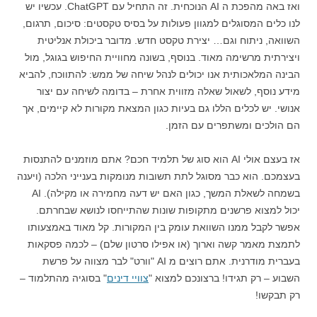
ואז באה מהפכת ה AI הנוכחית. זה התחיל עם ChatGPT. עכשיו יש
לנו כלים המסוגלים למגוון פעולות על בסיס טקסטים: סיכום, תרגום,
השוואה, ניתוח וגם… יצירת טקסט חדש. מדובר ביכולת אנליטית
ויצירתית מרשימה מאוד. בנוסף, בשונה מחוויית החיפוש בגוגל, מול
הבינה המלאכותית אנו יכולים לנהל שיחה של ממש: להתווכח, להביא
מידע נוסף, לשאול שאלה מזווית אחרת – בדומה לשיחה עם יצור
אנושי. יש לכלים הללו גם בעיות כגון המצאת מקורות לא קיימים, אך
הם הולכים ומשתפרים עם הזמן.
אז בעצם אולי AI הוא סוג של תלמיד חכם? אתם מוזמנים להתנסות
בעצמכם. הוא כבר מסוגל לתת תשובות מנומקות בענייני הלכה (ויענה
בשמחה לשאלת המשך, כגון האם יש דעה מחמירה או מקילה). AI
יכול למצוא פרשנים מתקופות שונות שהתייחסו לנושא שבחרתם.
אפשר לקבל ממנו השוואת עומק בין המקורות. קל מאוד באמצעותו
לתמצת מאמר קשה וארוך (או אפילו סרטון שלם) – לכמה פסקאות
בעברית מודרנית. אתם רוצים מ AI "וורט" לבר מצווה על פרשת
השבוע – רק תגידו! ברצונכם למצוא "
צוויי דינים
" בסוגיה מהתלמוד –
רק תבקשו!