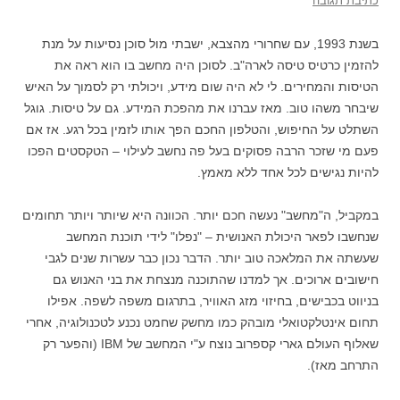
כתיבת תגובה
בשנת 1993, עם שחרורי מהצבא, ישבתי מול סוכן נסיעות על מנת
להזמין כרטיס טיסה לארה"ב. לסוכן היה מחשב בו הוא ראה את
הטיסות והמחירים. לי לא היה שום מידע, ויכולתי רק לסמוך על האיש
שיבחר משהו טוב. מאז עברנו את מהפכת המידע. גם על טיסות. גוגל
השתלט על החיפוש, והטלפון החכם הפך אותו לזמין בכל רגע. אז אם
פעם מי שזכר הרבה פסוקים בעל פה נחשב לעילוי – הטקסטים הפכו
להיות נגישים לכל אחד ללא מאמץ.
במקביל, ה"מחשב" נעשה חכם יותר. הכוונה היא שיותר ויותר תחומים
שנחשבו לפאר היכולת האנושית – "נפלו" לידי תוכנת המחשב
שעשתה את המלאכה טוב יותר. הדבר נכון כבר עשרות שנים לגבי
חישובים ארוכים. אך למדנו שהתוכנה מנצחת את בני האנוש גם
בניווט בכבישים, בחיזוי מזג האוויר, בתרגום משפה לשפה. אפילו
תחום אינטלקטואלי מובהק כמו מחשק שחמט נכנע לטכנולוגיה, אחרי
שאלוף העולם גארי קספרוב נוצח ע"י המחשב של IBM (והפער רק
התרחב מאז).