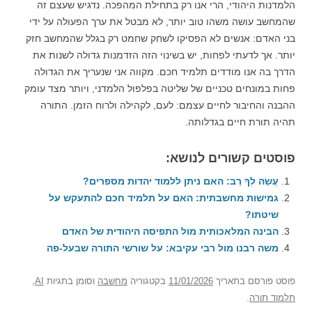
הלמדנות היהודי, הרי אנו רק בתחילת המהפכה. נדגיש שעצם זה
שהמחשב עושה משהו טוב יותר, לא מבטל את ערך הפעולה על ידי
בני האדם: אנשים לא הפסיקו לשחק שחמט רק בגלל שהמחשב חזק
יותר. אך לדעתי לפחות, יש בשינוי הזה הזדמנות גדולה לשנות את
הדרך בה אנו מודדים תלמיד חכם. מקווה אני שנעריך את הגדולה
פחות במונחים טכניים של שליטה בפלפול הלמדני, ויותר מצד עומק
ההבנה והחיבור לחיים עצמם: לעם, לקהילה ולרוח הזמן. התורה
תהיה תורת חיים בגדלותה.
פוסטים קשורים לנושא:
עֲשֵׂה לְךָ רַב: האם ניתן ללמוד יהדות מספרים?
גמישות מחשבתית: האם על תלמיד חכם להתעקש על
שיטתו?
הבינה המלאכותית מול התפיסה היהודית של האדם
משה רבנו מול רבי עקיבא: על שורשי התורה שבעל-פה
פוסט
פורסם בתאריך
11/01/2026
בקטגוריה
מחשבה
וסומן בתגיות
AI
,
תלמוד תורה
.