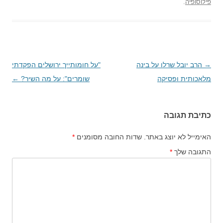
פילוסופיה
.
→
ניווט
הרב יובל שרלו על בינה
"על חומותייך ירושלים הפקדתי
בפוסטים
מלאכותית ופסיקה
שומרים": על מה השיר?
←
כתיבת תגובה
האימייל לא יוצג באתר.
שדות החובה מסומנים
*
התגובה שלך
*