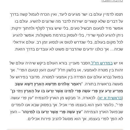
כתיבת תגובה
תנסו לדמיין עולם בו ישר מגיעים ליעד, ואין הכרח לעמול קשה בדרך
על דברים שלא קשורים ישירות לדבר מה שרוצים להשיג. עולם בו
אפשר מיד לטעום תבשיל טעים, בלי שיש צורך לקלף ולחתוך ירקות;
ניתן להגיע לגוף שרירי, בלי לעסוק בהרמת משקולות; אפשר להגיע
לכל מקום בעולם, בלי שנדרש לטוס או לנסוע זמן רב. עולם אידאלי
שכזה… אך כולנו יודעים שהדברים פשוט לא עובדים בדרך הזאת.
אז יש
במדרש חז"ל
הסבר מעניין: בורא העולם ביקש שיהיה עולם של
זהות בין מטרה לאמצעי, או בלשון חז"ל "
טעם העץ כטעם הפרי
". אך
בפועל נברא עולם עם הפרדה בין אמצעי למטרה. מדובר בפירוש על
מעשה בראשית בתורה. "
וַיֹּאמֶר אֱלֹהִים תַּדְשֵׁא הָאָרֶץ דֶּשֶׁא עֵשֶׂב
מַזְרִיעַ זֶרַע עֵץ פְּרִי עֹשֶׂה פְּרִי לְמִינוֹ אֲשֶׁר זַרְעוֹ בוֹ עַל הָאָרֶץ וַיְהִי כֵן
"
(
בראשית א יא
). לכאורה, ה' מבקש מן הארץ להצמיח "
עץ פרי עושה
פר
י", כלומר העץ הוא בעצמו פרי אכיל. אך בפסוק שבא אנו לומדים
שבפועל הארץ הצמיחה "
עֵץ עֹשֶׂה פְּרִי אֲשֶׁר זַרְעוֹ בוֹ לְמִינֵהוּ
" – העץ
לא הפך לפרי בעצמו, אך הוא מסוגל להניב פירות אכילים.