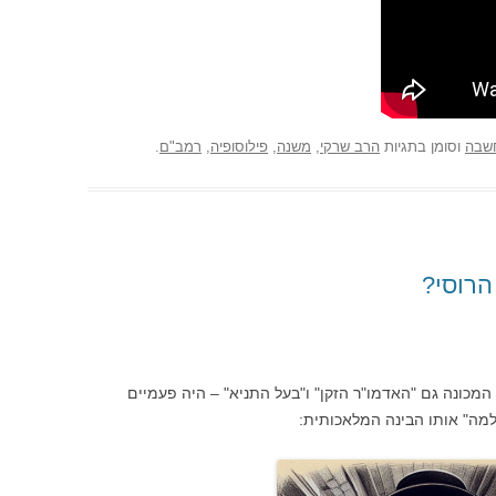
שבה
וסומן בתגיות
הרב שרקי
,
משנה
,
פילוסופיה
,
רמב"ם
.
הרוסי?
 המכונה גם "האדמו"ר הזקן" ו"בעל התניא" – היה פעמיים