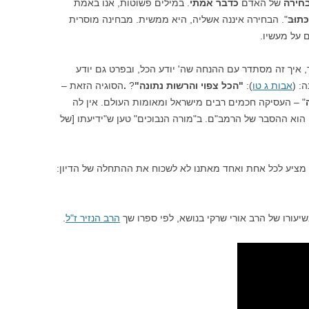
חירה
של האדם
כדבר אמתי
. במילים פשוטות, אנו באמת
ּתוּבּ
". הבחירה איננה אשליה, היא ממשית. מבחינה מוסרית
על מעשיו.
, איך זה מסתדר עם ההנחה שה' יודע הכל, ובפרט גם יודע
: (
אבות ג טו
):
"הכל צפוי והרשות נתונה"
?
.
הסוגיה הזאת –
" – העסיקה חכמים רבים מישראל ומאומות העולם. אין לה
 הוא ההסבר של הרמב"ם. ב"מורה הנבוכים" טען ש"ידיעתו [של
מציע לכל אחת ואחד מאתנו לא לשכוח את ההתחלה של הדיון:
יעורו של הרב אורי שרקי בנושא, לפי ספרו שך
הרב הנזיר ז"ל
.