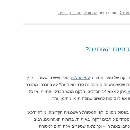
עתם?
וסומן בתגיות
הסטוריה
,
חסידות
,
רבנים
.
בחינת האותיות?
ויקת של ספרי התורה.
לפי ההלכה,
ספר שיש בו טעות – צריך
ורה שבשימוש זהים מבחינת סדר האותיות? לא בהכרח. מתברר
ן
ניתן למצוא 14 הבדלים. חלקם ממש הבדלי אותיות. אז כל
פילו סיבות לחשוב שנוסח תימן מהימן יותר.
בפסוק מסוים, לפי המסורת האשכנזית הקדומה, מילה "דכא"
פרדים כותבים "דקה" באות ה'. בדורות האחרונים, רבים
כתבו באות ה' – וכך נראה שספרים אלה זהים למסורת