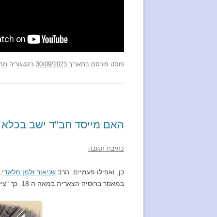
פוסט
פורסם בתאריך
30/09/2023
בקטגוריה
מח
האם מייסד חב"ד ישב בכלא 
כתיבת תגובה
כן, ואפילו פעמיים. הרב
שניאור זלמן מלאדי
,
במאסר ברוסיה הצארית במאה ה 18. כך "צילמה" אותו הבינה המלאכותית: