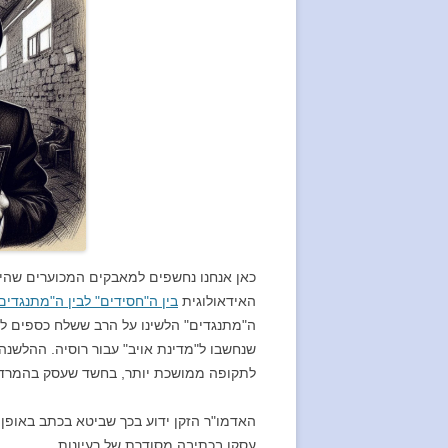
כאן אנחנו נחשפים למאבקים המכוערים שהיו
האידאולוגית
בין ה"חסידים" לבין ה"מתנגדים
ה"מתנגדים" הלשינו על הרב ששלח כספים לא
שנחשבו ל"מדינת אויב" עבור רוסיה. ההלשנ
לתקופה ממושכת יותר, בחשד שעסק בהמרד
האדמו"ר הזקן ידוע בכך שביטא בכתב באופן 
עסקו בכתיבה מסודרת של רעיונות.