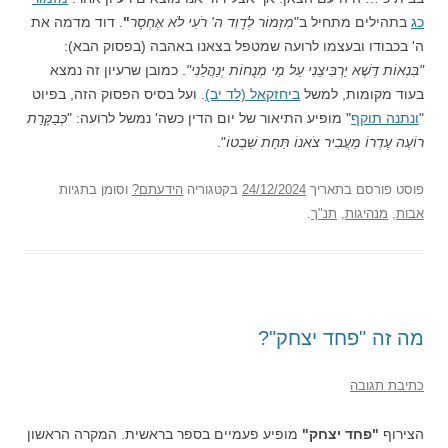
כג
בתהילים מתחיל ב"
מִזְמוֹר לְדָוִד ה' רֹעִי לֹא אֶחְסָר
"
. דוד מדמה את
ה' בכבודו ובעצמו לרועה שמטפל בצאנו באהבה (בפסוק הבא):
"בִּנְאוֹת דֶּשֶׁא יַרְבִּיצֵנִי עַל מֵי מְנֻחוֹת יְנַהֲלֵנִי"
. כמובן שרעיון זה נמצא
בעוד מקומות, למשל
ביחזקאל (לד יב)
. ועל בסיס הפסוק הזה, בפיוט
"
ונתנה תוקף
" מופיע התיאור של יום הדין כשה' נמשל לרועה: "
כְּבַקָּרַת
רוֹעֶה עֶדְרוֹ מַעֲבִיר צֹאנוֹ תַּחַת שִׁבְטוֹ
".
פוסט
פורסם בתאריך
24/12/2024
בקטגוריה
הידעתם?
וסומן בתגיות
אבות
,
מנהיגות
,
תנ"ך
.
מה זה "פחד יצחק"?
כתיבת תגובה
הצירוף
"פחד יצחק"
מופיע פעמיים בספר בראשית. המקרה הראשון