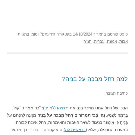
פוסט
פורסם בתאריך
14/10/2024
בקטגוריה
הידעתם?
וסומן בתגיות
אבות
,
אמונה
,
עברית
,
תנ"ך
.
למה רחל מבכה על בניה?
כתיבת תגובה
הבכי של רחל אמנו מוזכר בנבואת
ירמיהו (לא יד)
: "כֹּה אָמַר ה' קוֹל
בְּרָמָה נִשְׁמָע
נְהִי בְּכִי תַמְרוּרִים רָחֵל מְבַכָּה עַל בָּנֶיהָ
מֵאֲנָה לְהִנָּחֵם עַל
בָּנֶיהָ כִּי אֵינֶנּוּ." בניגוד לשאר האבות והאימהות, רחל איננה קבורה
במערת המכפלה, אלא (
בראשית לה)
היא קבורה… בדרך. כך מתאר