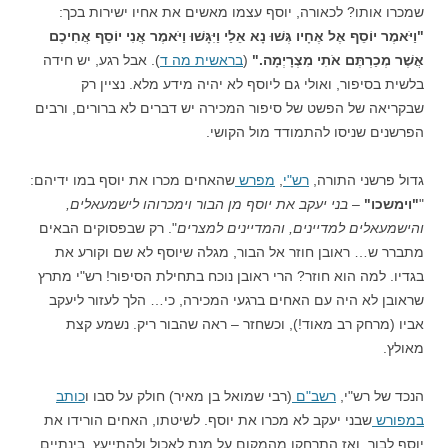
שמכרו אותו? לכאורה, יוסף עצמו מאשים את אחיו ישירות בכך:
"וַיֹּאמֶר יוֹסֵף אֶל אֶחָיו גְּשׁוּ נָא אֵלַי וַיִּגָּשׁוּ וַיֹּאמֶר אֲנִי יוֹסֵף אֲחִיכֶם
אֲשֶׁר מְכַרְתֶּם אֹתִי מִצְרָיְמָה."
(
בראשית מה ד
). אבל רגע, יש חידה
בלשית בסיפור, ואולי גם ליוסף לא יהיה מידע מלא. נציין רק
שבקריאה של הפשט של סיפור המכירה יש דברים לא ברורים, ורבים
הפרשנים שניסו להתמודד מול הקושי.
גדול פרשני התורה,
רש"י
,
מפרש
שהאחים מכרו את יוסף במו ידיהם:
"
"וימשכו"
–
בני יעקב את יוסף מן הבור וימכרוהו לישמעאלים,
והישמעאלים למדיינים, והמדיינים למצרים
". רק שבפסוקים הבאים
מתברר ש… ראובן חוזר אל הבור, מגלה שיוסף לא שם וקורע את
בגדיו. למה הוא חוזר? הרי ראובן נוכח בתחילת הסיפור! רש"י מתרץ
שראובן לא היה עם האחים ברגעי המכירה, כי… הלך לעזור ליעקב
אביו (מרחק רב מאוד!), וכשחזר – ראה שהבור ריק. נשמע קצת
מאולץ.
הנכד של רש"י,
רשב"ם
(רבי שמואל בן מאיר) חולק על סבו ו
כותב
במפורש
שבני יעקב לא מכרו את יוסף. לשיטתו, האחים הורידו את
יוסף לבור, ואז התרחקו מהמקום על מנת לאכול ולהתייעץ. בינתיים