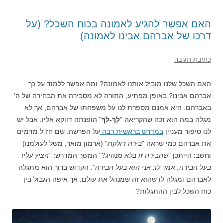
האם אפשר להגיע לאמונה בכוח השכל? (על
דרכו של אברהם אבינו לאמונה)
כתיבת תגובה
האם השכל שלנו מוביל אותנו לאמונה? ומה אפשר ללמוד על כך
אברהם אבינו? באופן מפתיע, התורה לא מסבירה את הבחירה של ה'
באברהם. היא אמנם מספרת לנו על משפחתו של אברהם, אך לא
מגלה במה הוא זכה שהקריאה "
לֶךְ-לְךָ
" הופנתה דווקא אליו. אבל יש
לנו סיפור מעניין
במדרש בראשית רבה
על הפרשה. שם חז"ל מדמים
את אברהם כמי שראה "
בירה דולקת
" (ארמון מואר, משל לעולמנו)
וחשב: הייתכן "
שהבירה זו בלא מנהיג
?" המשך המדרש:
"הציץ עליו
בעל הבירה, אמר לו: אני הוא בעל הבירה".
הקדוש ברוך הוא מתגלה
לאברהם ומגלה לו שהוא זה שמנהל את עולם. אך איפה הגבול בין
כוח השכל לבין ההתגלות?