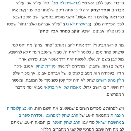
בדברי יעקב ללבן הארמי: (
בראשית לא מב
) "לוּלֵי אֱלֹהֵי אָבִי אֱלֹהֵי
אַבְרָהָם
וּפַחַד יִצְחָק
הָיָה לִי כִּי עַתָּה רֵיקָם שִׁלַּחְתָּנִי אֶת עָנְיִי וְאֶת יְגִיעַ
כַּפַּי רָאָה אֱלֹהִים וַיּוֹכַח אָמֶשׁ." השני מופיע בהמשך, שם יעקב נשבע
לפני הפרידה מלבן (
בראשית לא נג
): "אֱלֹהֵ֨י אַבְרָהָ֜ם וֵֽאלֹהֵ֤י נָחוֹר֙ יִשְׁפְּט֣וּ
בֵינֵ֔ינוּ אֱלֹהֵ֖י אֲבִיהֶ֑ם וַיִּשָּׁבַ֣ע
יַעֲקֹ֔ב בְּפַ֖חַד אָבִ֥יו יִצְחָֽק
".
מה פירוש הביטוי? דרך אחת להבין אותו: "פחד יצחק" מתייחס למי
שיצחק פחד מפניו, כלומר ליראת ה'. סביר שיעקב העדיף לא להישבע
מול לבן בשם ה', אלא לעשות זאת דרך אזכור אביו. פירוש אחר
(משלים) הוא שהביטוי מתייחס למעשה
עקידת יצחק
. אמנם עיקר
הדיון בעקידה הוא מסביב לניסיונו של אברהם אבינו, אך נזכור שלפי
חלק מהפירושים
יצחק לא היה ילד קטן כשנעקד על המזבח, ומעשה
זה השאיר בו רושם גדול.
מאמרו של יאיר ברקאי
מביא עוד מדברי
המפרשים.
ויש לפחות 2 ספרים חשובים שנושאים את השם הזה:
האינציקלופדיה
העברית
מהמאה ה-18 של
הרב יצחק למפרונטי
, ו
סדרת ספרים
במחשבת ישראל
פרי עטו
הרב יצחק הוטנר
, בן המאה ה-20. שמתם
לב מה היה שמם הפרטי של שני המחברים הללו?