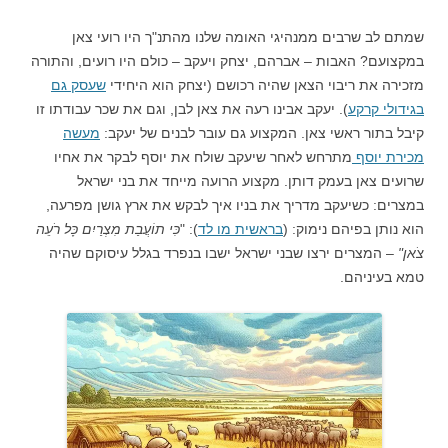
שמתם לב שרבים ממנהיגי האומה שלנו מהתנ"ך היו רועי צאן
במקצועם? האבות – אברהם, יצחק ויעקב – כולם היו רועים, והתורה
מזכירה את ריבוי הצאן שהיה רכושם (יצחק הוא היחידי
שעסק גם
בגידולי קרקע
). יעקב אבינו רעה את צאן לבן, וגם את שכר עבודתו זו
קיבל בתור ראשי צאן. המקצוע גם עובר לבנים של יעקב:
מעשה
מכירת יוסף
מתרחש לאחר שיעקב שולח את יוסף לבקר את אחיו
שרועים צאן בעמק דותן. מקצוע הרועה מייחד את בני ישראל
במצרים: כשיעקב מדריך את בניו איך לבקש את ארץ גושן מפרעה,
הוא נותן בפיהם נימוק: (
בראשית מו לד
): "
כִּי תוֹעֲבַת מִצְרַיִם כָּל רֹעֵה
צֹאן"
– המצרים ירצו שבני ישראל ישבו בנפרד בגלל עיסוקם שהיה
טמא בעיניהם.