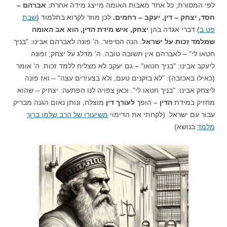
לפי המסורת, כל אחד מאבות האומה מייצג מידה אחרת:
אברהם –
חסד, יצחק – דין, יעקב – רחמים.
לכן מוזר לקרוא בתלמוד (
שבת
פט ב
) דברי אגדה בהן
יצחק, איש מידת הדין, הוא אב האומה
שמלמד זכות על ישראל
. הנה הסיפור. ה' פונה לאברהם אבינו: "בניך
חטאו לי" – לאברהם אין תשובה טובה. ה' מדלג על יצחק, ופונה
ליעקב אבינו: "בניך חטאו" – גם יעקב לא מצליח ללמד זכות. ה' אומר
(כאילו באכזבה): "לא בזקנים טעם, ולא בצעירים עצה" – ואז פונה
ליצחק אבינו: "בניך חטאו לי". וכאן צפויה לנו הפתעה: יצחיק – שהוא
מחזיק במידת
הדין
– הופך
לעורך דין
מוצלח, ונותן נאום הגנה מבריק
עבור עם ישראל. (לקחתי את הדימוי
משיעורו של הרב שלמן ברוך
מלמד
בנושא)