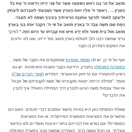
מוֹאָב אֶל הַר נְבוֹ רֹאשׁ הַפִּסְגָּה אֲשֶׁר עַל פְּנֵי יְרֵחוֹ וַיַּרְאֵהוּ ה' אֶת כָּל
הָאָרֶץ… . וַיֹּאמֶר ה' אֵלָיו זֹאת הָאָרֶץ אֲשֶׁר נִשְׁבַּעְתִּי לְאַבְרָהָם לְיִצְחָק
וּלְיַעֲקֹב לֵאמֹר לְזַרְעֲךָ אֶתְּנֶנָּה הֶרְאִיתִיךָ בְעֵינֶיךָ וְשָׁמָּה לֹא תַעֲבֹר.
וַיָּמָת שָׁם מֹשֶׁה עֶבֶד ה' בְּאֶרֶץ מוֹאָב עַל פִּי ה'. וַיִּקְבֹּר אֹתוֹ בַגַּיְ בְּאֶרֶץ
מוֹאָב מוּל בֵּית פְּעוֹר וְלֹא יָדַע אִישׁ אֶת קְבֻרָתוֹ עַד הַיּוֹם הַזֶּה."
לפיכך
ברור שמשה רבנו הלך לעולמו בארץ מואב מול יריחו, ואנו לא יודעים
את המקום המדויק בו נקבר.
ואף על פי כן, יש לנו
מספר מקורות
שממקמים את הקבר של משה…
במערכת המכפלה
בחברון, הידועה כקבר האבות והאימהות. יש גם
ניסיון להתמודד עם הריחוק הגיאוגרפי: המדרש (
ספרי דברים שנ"ז
)
אומר: "
מחילה הייתה יוצאה מקבורתו של משה לקבורתם של אבות"
.
אז אולי עצמות משה הגיעו לחברון דרך המחילה הזאת? איך להבין
את הדברים?
שאלת המפתח כאן היא באיזה מישור עוסקים דברי חכמים: האם הם
מתארים את המציאות הממשית הפיזיקלית, או את המציאות
המוסרית? אם נפרש את דבריהם בתור רעיונות מוסריים ולא כתיאור
עובדתי, אז הכול נעשה ברור. האמירה שמשה קבור במערת המכפלה