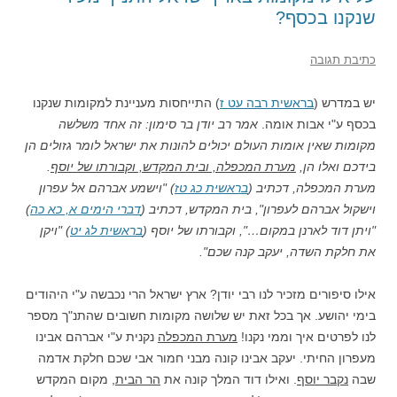
שנקנו בכסף?
כתיבת תגובה
יש במדרש (
בראשית רבה עט ז
) התייחסות מעניינת למקומות שנקנו
בכסף ע"י אבות אומה.
אמר רב יודן בר סימון: זה אחד משלשה
מקומות שאין אומות העולם יכולים להונות את ישראל לומר גזולים הן
בידכם ואלו הן,
מערת המכפלה, ובית המקדש, וקבורתו של יוסף
.
מערת המכפלה, דכתיב (
בראשית כג טז
) "וישמע אברהם אל עפרון
וישקול אברהם לעפרון", בית המקדש, דכתיב (
דברי הימים א, כא כה
)
"ויתן דוד לארנן במקום…", וקבורתו של יוסף (
בראשית לג יט
) "ויקן
את חלקת השדה, יעקב קנה שכם".
אילו סיפורים מזכיר לנו רבי יודן? ארץ ישראל הרי נכבשה ע"י היהודים
בימי יהושע. אך בכל זאת יש שלושה מקומות חשובים שהתנ"ך מספר
לנו לפרטים איך וממי נקנו!
מערת המכפלה
נקנית ע"י אברהם אבינו
מעפרון החיתי. יעקב אבינו קונה מבני חמור אבי שכם חלקת אדמה
שבה
נקבר יוסף
. ואילו דוד המלך קונה את
הר הבית
, מקום המקדש