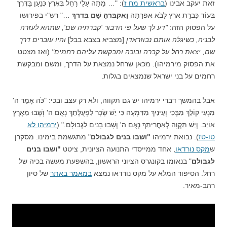
זאת יעקב אבינו (
בראשית מח ז
): "… מֵתָה עָלַי רָחֵל בְּאֶרֶץ כְּנַעַן בַּדֶּרֶךְ
בְּעוֹד כִּבְרַת אֶרֶץ לָבֹא אֶפְרָתָה
וָאֶקְבְּרֶהָ שָּׁם בְּדֶרֶךְ
…" רש"י בפירושו
על הפסוק הזה:
"דע לך שעל פי הדבור 'קברתיה שם', שתהא לעזרה
לבניה, כשיגלה אותם נבוזראדן
[מצביא בצבא בבל]
והיו עוברים דרך
שם, יצאת רחל על קברה ובוכה ומבקשת עליהם רחמים"
(ואז מצטט
את הפסוק מירמיהו). מכאן שרחל נמצאת על הדרך, ומשם ומבקשת
רחמים על בני ישראל שנמצאים בגלות.
אבל בהמשך דברי ירמיהו יש גם תקווה, ולא רק עצב ובכי: "כֹּה אָמַר ה'
מִנְעִי קוֹלֵךְ מִבֶּכִי וְעֵינַיִךְ מִדִּמְעָה כִּי יֵשׁ שָׂכָר לִפְעֻלָּתֵךְ נְאֻם ה' וְשָׁבוּ מֵאֶרֶץ
אוֹיֵב. וְיֵשׁ תִּקְוָה לְאַחֲרִיתֵךְ נְאֻם ה' וְשָׁבוּ בָנִים לִגְבוּלָם." (
ירמיהו לא
טו-טז
). נבואת ירמיהו
"ושבו בנים לגבולם
" מתגשמת בימינו. מסקרן
ש
מקס נורדאו
, אחד ממייסדי התנועה הציונית, ציטט
"ושבו בנים
לגבולם
" בנאומו בקונגרס הציוני הראשון, בהשפעת מעשה בכיה של
רחל. הסיפור המלא על מקס נורדאו נמצא
במאמר באתר
של סיון
רהב-מאיר.