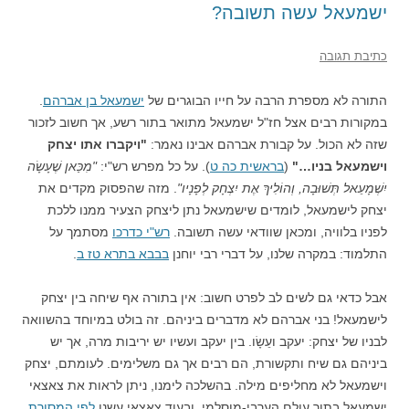
ישמעאל עשה תשובה?
כתיבת תגובה
התורה לא מספרת הרבה על חייו הבוגרים של
ישמעאל בן אברהם
.
במקורות רבים אצל חז"ל ישמעאל מתואר בתור רשע, אך חשוב לזכור
שזה לא הכול. על קבורת אברהם אבינו נאמר:
"ויקברו אתו יצחק
וישמעאל בניו…"
(
בראשית כה ט
). על כל מפרש רש"י:
"מִכַּאן שֶׁעָשָׂה
יִשְׁמָעֵאל תְּשׁוּבָה, וְהוֹלִיךְ אֶת יִצְחָק לְפָנָיו"
. מזה שהפסוק מקדים את
יצחק לישמעאל, לומדים שישמעאל נתן ליצחק הצעיר ממנו ללכת
לפניו בלוויה, ומכאן שוודאי עשה תשובה.
רש"י כדרכו
מסתמך על
התלמוד: במקרה שלנו, על דברי רבי יוחנן
בבבא בתרא טז ב
.
אבל כדאי גם לשים לב לפרט חשוב: אין בתורה אף שיחה בין יצחק
לישמעאל! בני אברהם לא מדברים ביניהם. זה בולט במיוחד בהשוואה
לבניו של יצחק: יעקב ועֵשָׂו. בין יעקב ועשיו יש יריבות מרה, אך יש
ביניהם גם שיח ותקשורת, הם רבים אך גם משלימים. לעומתם, יצחק
וישמעאל לא מחליפים מילה. בהשלכה לימנו, ניתן לראות את צאצאי
ישמעאל בתור עולם הערבי-מוסלמי, ובעוד צאצאי עשנו
לפי המסורת