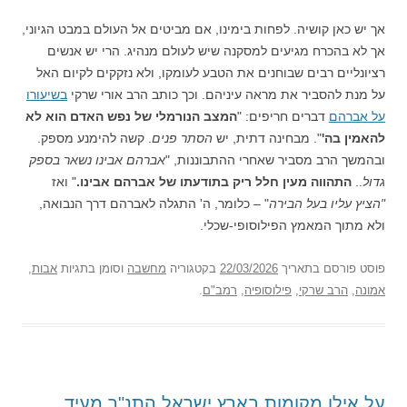
אך יש כאן קושיה. לפחות בימינו, אם מביטים אל העולם במבט הגיוני,
אך לא בהכרח מגיעים למסקנה שיש לעולם מנהיג. הרי יש אנשים
רציונליים רבים שבוחנים את הטבע לעומקו, ולא נזקקים לקיום האל
על מנת להסביר את מראה עיניהם. וכך כותב הרב אורי שרקי
בשיעורו
על אברהם
דברים חריפים: "
המצב הנורמלי של נפש האדם הוא לא
להאמין בה'
". מבחינה דתית, יש
הסתר פנים
. קשה להימנע מספק.
ובהמשך הרב מסביר שאחרי ההתבוננות, "
אברהם אבינו נשאר בספק
גדול
..
התהווה מעין חלל ריק בתודעתו של אברהם אבינו.
" ואז
"הציץ עליו בעל הבירה
" – כלומר, ה' התגלה לאברהם דרך הנבואה,
ולא מתוך המאמץ הפילוסופי-שכלי.
פוסט
פורסם בתאריך
22/03/2026
בקטגוריה
מחשבה
וסומן בתגיות
אבות
,
אמונה
,
הרב שרקי
,
פילוסופיה
,
רמב"ם
.
על אילו מקומות בארץ ישראל התנ"ך מעיד