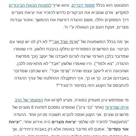
המצוטט הוא בכלל
מספר דברים
, והוא שייך
למצוות הבאת הביכורים
למקדש. אדם שמביא את הביקורים נדרש להזכיר את יציאת מצרים
דרך הפסוקים הללו. משם ההגדה דורשת את ההמשך: אזכור עבדות
מצרים, זעקת העם וכן הגאולה ע"י ה'.
אך מה בכלל המשמעות של "
אֲרַמִּי אֹבֵד אָבִי
"? לא רק לנו יש קושי עם
הביטוי. גם הפרשנים המסורתיים נחלקו בהבנת הלשון. היו שאמרו
שמדובר בלבן הארמי שרצה לגרום לאבדנו של יעקב (וכך מפרשת
ההגדה, "צא ולמד"). היו שאמרו שלשון "אֹבֵד" לא מתאימה ללבן,
ושהכוונה היא ליעקב עצמו שהיה "אֲרַמִּי אֹבֵד". ויש שכתבו שמדובר
באברהם אבינו. כך או כך, איך התקבלה ההחלטה של עורך ההגדה
להתבסס על הקטע הזה בסיפור ה"מגיד"?
מי שמחפש עיון מעמיק בסוגיה, מציע לקרוא את
המאמר של הרב
איתן שנדורפי
(אתר "בני ציון") שמפרט ומסכם לפחות 8 מענים של
פרשנים שונים. אני הקטן אנסה להביא תשובה מכיוון אחר. ההגדה
"מתעקשת" להזכיר לנו שלפני
יציאת מצרים
היה אירוע אחר: "
יציאת
אוּר כַּשְׂדִּים
". אמנם לא מדובר באומה אלא רק באבות כיחידים, אך