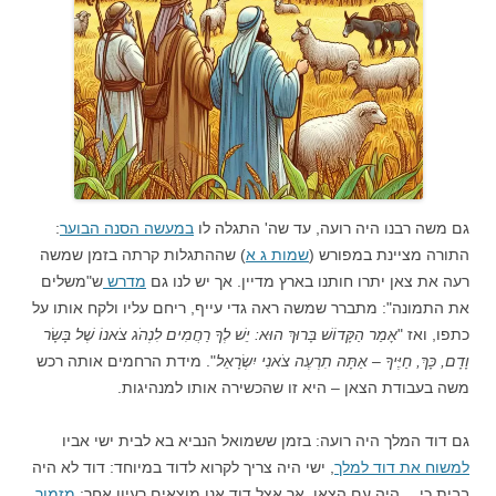
גם משה רבנו היה רועה, עד שה' התגלה לו
במעשה הסנה הבוער
:
התורה מציינת במפורש (
שמות ג א
) שההתגלות קרתה בזמן שמשה
רעה את צאן יתרו חותנו בארץ מדיין. אך יש לנו גם
מדרש
ש"משלים
את התמונה": מתברר שמשה ראה גדי עייף, ריחם עליו ולקח אותו על
כתפו, ואז "
אָמַר הַקָּדוֹשׁ בָּרוּךְ הוּא: יֵשׁ לְךָ רַחֲמִים לִנְהֹג צֹאנוֹ שֶׁל בָּשָׂר
וָדָם, כָּךְ, חַיֶּיךָ – אַתָּה תִרְעֶה צֹאנִי יִשְׂרָאֵל
". מידת הרחמים אותה רכש
משה בעבודת הצאן – היא זו שהכשירה אותו למנהיגות.
גם דוד המלך היה רועה: בזמן ששמואל הנביא בא לבית ישי אביו
למשוח את דוד למלך
, ישי היה צריך לקרוא לדוד במיוחד: דוד לא היה
בבית כי… היה עם הצאן. אך אצל דוד אנו מוצאים רעיון אחר:
מזמור