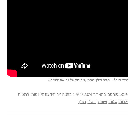
עידן רייכל – מנעי קולך מבכי (מבוסס על נבואת ירמיהו)
פוסט
פורסם בתאריך
17/09/2024
בקטגוריה
הידעתם?
וסומן בתגיות
אבות
,
גלות
,
ציונות
,
רש"י
,
תנ"ך
.