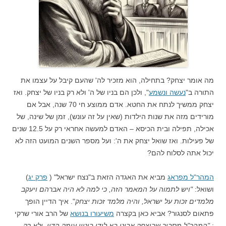
מה אומר יצחק? בתחילה, הוא מזכיר לה' שהעם קיבל על עצמו את
התורה ב"
נעשה ונשמע
", ולכן הם בניו של ה' ולא רק בניו של יצחק. ואז
יצחק ממשיך לנתח את החטא. אדם ממוצע חי 70 שנה, אבל אם
מורידים מזה את שנות הילדות (שאין על זה עונש), זמן של שינה, של
אכילה, תפילה ובית הכיסא – האדם למעשה אחראי רק על 12.5 שנים
של פעילות. ואז שואל יצחק את ה': ועל מספר השנים המועט הזה לא
יכול אתה לסלוח להם?
המהר"ל מפראג
מביא את האגדה הזאת ב"נצח ישראל" (
פרק יג
)
ושואל:
"ויש לתמוה על המאמר הזה, כי למה לא היה אברהם ויעקב
מלמדים זכות על ישראל, והיה מלמד זכות יצחק
". איך הדיין הופך
פתאום לסנגור? אביא כאן בקצרה
משיעורו בנושא
של הרב אורי שרקי
:
"המהר"ל מסביר שביצחק אבינו בא לידי ביטוי עומק הדין, ולא רק