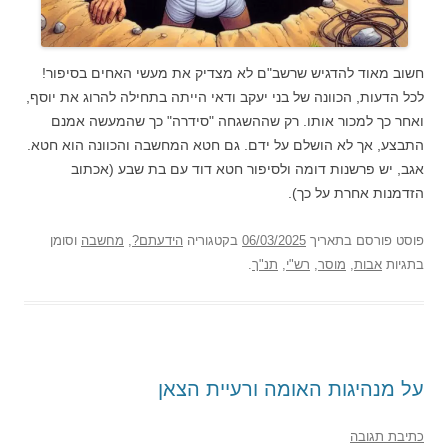
חשוב מאוד להדגיש שרשב"ם לא מצדיק את מעשי האחים בסיפור!
לכל הדעות, הכוונה של בני יעקב ודאי הייתה בתחילה להרוג את יוסף,
ואחר כך למכור אותו. רק שההשגחה "סידרה" כך שהמעשה אמנם
התבצע, אך לא הושלם על ידם. גם חטא המחשבה והכוונה הוא חטא.
אגב, יש פרשנות דומה ולסיפור חטא דוד עם בת שבע (אכתוב
הזדמנות אחרת על כך).
פוסט
פורסם בתאריך
06/03/2025
בקטגוריה
הידעתם?
,
מחשבה
וסומן
בתגיות
אבות
,
מוסר
,
רש"י
,
תנ"ך
.
על מנהיגות האומה ורעיית הצאן
כתיבת תגובה