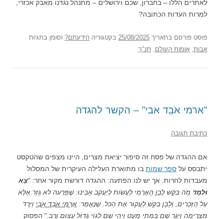
לאתרים הללו – בחברון, שכם וירושלים – מתנהל נגדנו מאבק אכזרי,
למרות העדות הכתובה?
פוסט
פורסם בתאריך
25/08/2025
בקטגוריה
הידעתם?
וסומן בתגיות
אבות
,
אומות העולם
,
תנ"ך
.
"ארמי אֹבֵד אבי" – הקשר להגדה
כתיבת תגובה
אם ההגדה של פסח זה סיפור יציאת מצרים, היינו מצפים שהטקסט
יתבסס על
ספר שמות
בו מתוארת העלילה העיקרית של המסלול
מעבדות לחרות. אך יש לנו הפתעה: ההגדה דורשת מקור אחר: "
צֵא
וּלְמַד
מַה בִּקֵּש לָבָן הָאֲרַמִי לַעֲשׂות לְיַעֲקב אָבִינוּ: שֶׁפַּרְעה לא גָזַר אֶלָּא
עַל הַזְּכָרִים, וְלָבָן בִּקֵּשׁ לַעֲקור אֶת הַכּל. שֶׁנֶּאֱמַר:
אֲרַמִּי אֹבֵד אָבִי
וַיֵּרֶד
מִצְרַיְמָה וַיָּגָר שָׁם בִּמְתֵי מְעָט וַיְהִי שָׁם לְגוֹי גָּדוֹל עָצוּם וָרָב.
" הפסוק