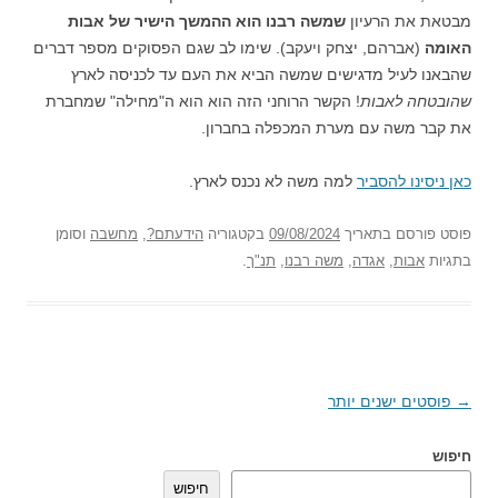
מבטאת את הרעיון
שמשה רבנו הוא ההמשך הישיר של אבות
האומה
(אברהם, יצחק ויעקב). שימו לב שגם הפסוקים מספר דברים
שהבאנו לעיל מדגישים שמשה הביא את העם עד לכניסה לארץ
שהובטחה לאבות
! הקשר הרוחני הזה הוא הוא ה"מחילה" שמחברת
את קבר משה עם מערת המכפלה בחברון.
כאן ניסינו להסביר
למה משה לא נכנס לארץ.
פוסט
פורסם בתאריך
09/08/2024
בקטגוריה
הידעתם?
,
מחשבה
וסומן
בתגיות
אבות
,
אגדה
,
משה רבנו
,
תנ"ך
.
→
ניווט
פוסטים ישנים יותר
בפוסטים
חיפוש
חיפוש