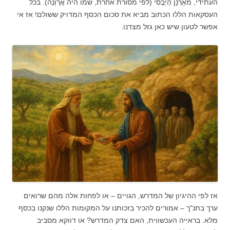
העתידי, מאָרְנָן הַיְבֻסִי (לפי מסורת אחרת, שמו היה אֲרַוְנָה). בכל
העסקאות הללו הכתוב מביא את סכום הכסף המדויק ששולם! אז אי
אפשר לטעון שיש כאן גזל מצדנו.
אז לפי ההיגיון של המדרש, הגויים – או לפחות אלה מהם שרואים
ערך בתנ"ך – אמורים להכיר בזכותנו על המקומות הללו שנקנו בכסף
מלא. בראייה העכשווית, האם צדק המדרש? או דווקא מסביב