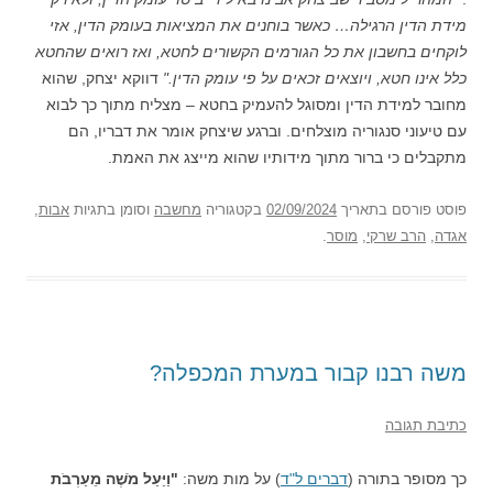
מידת הדין הרגילה… כאשר בוחנים את המציאות בעומק הדין, אזי
לוקחים בחשבון את כל הגורמים הקשורים לחטא, ואז רואים שהחטא
כלל אינו חטא, ויוצאים זכאים על פי עומק הדין."
דווקא יצחק, שהוא
מחובר למידת הדין ומסוגל להעמיק בחטא – מצליח מתוך כך לבוא
עם טיעוני סנגוריה מוצלחים. וברגע שיצחק אומר את דבריו, הם
מתקבלים כי ברור מתוך מידותיו שהוא מייצג את האמת.
פוסט
פורסם בתאריך
02/09/2024
בקטגוריה
מחשבה
וסומן בתגיות
אבות
,
אגדה
,
הרב שרקי
,
מוסר
.
משה רבנו קבור במערת המכפלה?
כתיבת תגובה
כך מסופר בתורה (
דברים ל"ד
) על מות משה:
"וַיַּעַל מֹשֶׁה מֵעַרְבֹת