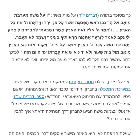
כתיבת תגובה
כך מסופר בתורה (
דברים ל"ד
) על מות משה:
"וַיַּעַל מֹשֶׁה מֵעַרְבֹת
מוֹאָב אֶל הַר נְבוֹ רֹאשׁ הַפִּסְגָּה אֲשֶׁר עַל פְּנֵי יְרֵחוֹ וַיַּרְאֵהוּ ה' אֶת כָּל
הָאָרֶץ… . וַיֹּאמֶר ה' אֵלָיו זֹאת הָאָרֶץ אֲשֶׁר נִשְׁבַּעְתִּי לְאַבְרָהָם לְיִצְחָק
וּלְיַעֲקֹב לֵאמֹר לְזַרְעֲךָ אֶתְּנֶנָּה הֶרְאִיתִיךָ בְעֵינֶיךָ וְשָׁמָּה לֹא תַעֲבֹר.
וַיָּמָת שָׁם מֹשֶׁה עֶבֶד ה' בְּאֶרֶץ מוֹאָב עַל פִּי ה'. וַיִּקְבֹּר אֹתוֹ בַגַּיְ בְּאֶרֶץ
מוֹאָב מוּל בֵּית פְּעוֹר וְלֹא יָדַע אִישׁ אֶת קְבֻרָתוֹ עַד הַיּוֹם הַזֶּה."
לפיכך
ברור שמשה רבנו הלך לעולמו בארץ מואב מול יריחו, ואנו לא יודעים
את המקום המדויק בו נקבר.
ואף על פי כן, יש לנו
מספר מקורות
שממקמים את הקבר של משה…
במערכת המכפלה
בחברון, הידועה כקבר האבות והאימהות. יש גם
ניסיון להתמודד עם הריחוק הגיאוגרפי: המדרש (
ספרי דברים שנ"ז
)
אומר: "
מחילה הייתה יוצאה מקבורתו של משה לקבורתם של אבות"
.
אז אולי עצמות משה הגיעו לחברון דרך המחילה הזאת? איך להבין
את הדברים?
שאלת המפתח כאן היא באיזה מישור עוסקים דברי חכמים: האם הם