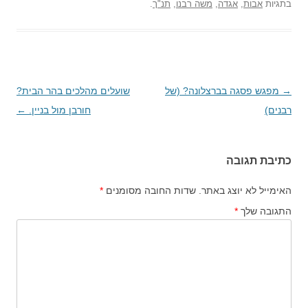
בתגיות
אבות
,
אגדה
,
משה רבנו
,
תנ"ך
.
→
ניווט
מפגש פסגה בברצלונה? (של
שועלים מהלכים בהר הבית?
רבנים)
בפוסטים
חורבן מול בניין.
←
כתיבת תגובה
האימייל לא יוצג באתר.
שדות החובה מסומנים
*
התגובה שלך
*