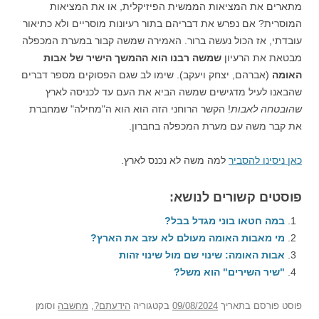
מתארים את המציאות הממשית הפיזיקלית, או את המציאות
המוסרית? אם נפרש את דבריהם בתור רעיונות מוסריים ולא כתיאור
עובדתי, אז הכול נעשה ברור. האמירה שמשה קבור במערת המכפלה
מבטאת את הרעיון
שמשה רבנו הוא ההמשך הישיר של אבות
האומה
(אברהם, יצחק ויעקב). שימו לב שגם הפסוקים מספר דברים
שהבאנו לעיל מדגישים שמשה הביא את העם עד לכניסה לארץ
שהובטחה לאבות
! הקשר הרוחני הזה הוא הוא ה"מחילה" שמחברת
את קבר משה עם מערת המכפלה בחברון.
כאן ניסינו להסביר
למה משה לא נכנס לארץ.
פוסטים קשורים לנושא:
במה חטאו בוני מגדל בבל?
מי מאבות האומה מעולם לא עזב את הארץ?
אבות האומה: שינוי שם מול שינוי זהות
"שיר השירים" הוא משל?
פוסט
פורסם בתאריך
09/08/2024
בקטגוריה
הידעתם?
,
מחשבה
וסומן