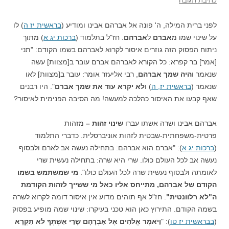
כתיבת תגובה
לפני ברית המילה, ה' פונה אל אברהם אבינו ומודיע (
בראשית יז ה
) לו
על שינוי שמו מ
אברם
ל
אברהם
. חז"ל בתלמוד (
ברכות יג א
) מתוך
ניתוח הפסוק הזה גוזרים איסור לקרוא לאברהם בשמו הקודם: "תני
[אמר] בר קפרא: כל הקורא לאברהם אברם עובר ב[מצוות] עשה
שנאמר ו
היה שמך אברהם
, רבי אליעזר אומר: עובר ב[מצוות] לאו
שנאמר (
בראשית יז, ה
) ו
לא יקרא עוד את שמך אברם
". היו רבנים
שאף קבעו את האיסור כהלכה למעשה! מה הסיבה הפנימית לאיסור?
אברהם אבינו ושרה אשתו עברו
שינוי זהות
–
מזהות
פרטית-משפחתית-שבטית לזהות אוניברסלית. כדברי התלמוד
(
ברכות יג א
): "אברם הוא אברהם: בתחילה נעשה אב לארם ולבסוף
נעשה אב לכל העולם כולו. שרי היא שרה: בתחילה נעשית שרי
לאומתה ולבסוף נעשית שרה לכל העולם כולו".
מי שמשתמש בשמו
הקודם של אברהם, מתייחס אליו כאל מי ששייך לזהות הקודמת
ה"לא רלוונטית"
. חז"ל אף תוהים מדוע אין איסור דומה לקרוא לשרה
בשמה הקודם. התירוץ כאן הוא טכני בעיקרו: שינוי שמה מופיע בפסוק
(
בבראשית יז טו
): "
וַיֹּאמֶר אֱלֹהִים אֶל אַבְרָהָם שָׂרַי אִשְׁתְּךָ לֹא תִקְרָא