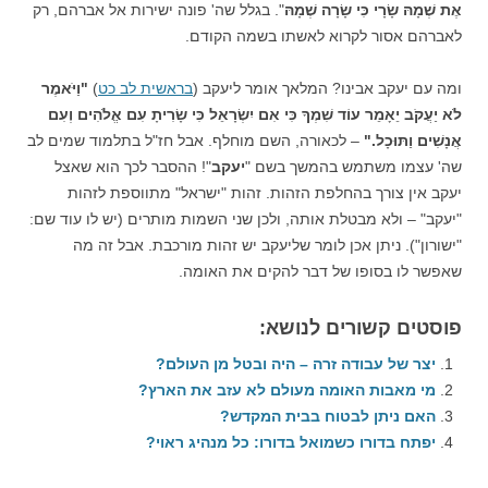
אֶת שְׁמָהּ שָׂרָי כִּי שָׂרָה שְׁמָהּ
". בגלל שה' פונה ישירות אל אברהם, רק
לאברהם אסור לקרוא לאשתו בשמה הקודם.
ומה עם יעקב אבינו? המלאך אומר ליעקב (
בראשית לב כט
)
"וַיֹּאמֶר
לֹא יַעֲקֹב יֵאָמֵר עוֹד שִׁמְךָ כִּי אִם יִשְׂרָאֵל כִּי שָׂרִיתָ עִם אֱלֹהִים וְעִם
אֲנָשִׁים וַתּוּכָל."
– לכאורה, השם מוחלף. אבל חז"ל בתלמוד שמים לב
שה' עצמו משתמש בהמשך בשם "
יעקב
"! ההסבר לכך הוא שאצל
יעקב אין צורך בהחלפת הזהות. זהות "ישראל" מתווספת לזהות
"יעקב" – ולא מבטלת אותה, ולכן שני השמות מותרים (יש לו עוד שם:
"ישורון"). ניתן אכן לומר שליעקב יש זהות מורכבת. אבל זה מה
שאפשר לו בסופו של דבר להקים את האומה.
פוסטים קשורים לנושא:
יצר של עבודה זרה – היה ובטל מן העולם?
מי מאבות האומה מעולם לא עזב את הארץ?
האם ניתן לבטוח בבית המקדש?
יפתח בדורו כשמואל בדורו: כל מנהיג ראוי?