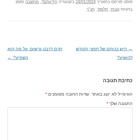
פוסט
פורסם בתאריך
24/01/2024
בקטגוריה
הידעתם?
,
מחשבה
וסומן
בתגיות
אבות
,
תלמוד
,
תנ"ך
.
→
ניווט
היש בכוחם של חפצי הקודש
חרם דרבנו גרשום: על מה הוא
להושיע?
בפוסטים
השפיע?
←
כתיבת תגובה
האימייל לא יוצג באתר.
שדות החובה מסומנים
*
התגובה שלך
*