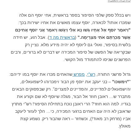
כתיבת תגובה
ויש בכלל ספק שלפי הסיפור בספר בראשית, אחי יוסף הם אלה
שמכרו אותו? לכאורה, יוסף עצמו מאשים את אחיו ישירות בכך:
"וַיֹּאמֶר יוֹסֵף אֶל אֶחָיו גְּשׁוּ נָא אֵלַי וַיִּגָּשׁוּ וַיֹּאמֶר אֲנִי יוֹסֵף אֲחִיכֶם
אֲשֶׁר מְכַרְתֶּם אֹתִי מִצְרָיְמָה."
(
בראשית מה ד
). אבל רגע, יש חידה
בלשית בסיפור, ואולי גם ליוסף לא יהיה מידע מלא. נציין רק
שבקריאה של הפשט של סיפור המכירה יש דברים לא ברורים, ורבים
הפרשנים שניסו להתמודד מול הקושי.
גדול פרשני התורה,
רש"י
,
מפרש
שהאחים מכרו את יוסף במו ידיהם:
"
"וימשכו"
–
בני יעקב את יוסף מן הבור וימכרוהו לישמעאלים,
והישמעאלים למדיינים, והמדיינים למצרים
". רק שבפסוקים הבאים
מתברר ש… ראובן חוזר אל הבור, מגלה שיוסף לא שם וקורע את
בגדיו. למה הוא חוזר? הרי ראובן נוכח בתחילת הסיפור! רש"י מתרץ
שראובן לא היה עם האחים ברגעי המכירה, כי… הלך לעזור ליעקב
אביו (מרחק רב מאוד!), וכשחזר – ראה שהבור ריק. נשמע קצת
מאולץ.