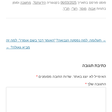
פוסט
פורסם בתאריך
06/03/2025
בקטגוריה
הידעתם?
,
מחשבה
וסומן
בתגיות
אבות
,
מוסר
,
רש"י
,
תנ"ך
.
→
ניווט
תעלומה: למה נפסקה הנבואה?
"האומר דבר בשם אומרו": למה זה
בפוסטים
מביא גאולה?
←
כתיבת תגובה
האימייל לא יוצג באתר.
שדות החובה מסומנים
*
התגובה שלך
*