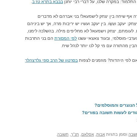
למוד: במקרה שלנו, על דברי רבי יוחנן
בבבא בתרא טז ב
.
רה אף שיחה בין יצחק לישמעאל! בני אברהם לא מדברים
ק: יעקב ועֵשָׂו. בין יעקב ועשיו יש יריבות מרה, אך יש ביניהם
 לעומתם, יצחק וישמעאל לא מחליפים מילה. בהשלכה לימנו,
ערבי-מוסלמי, ובעוד צאצאי עשנו
לפי המסורת
הם בני התרבות
ין מהתורה עם מי קל לנו יותר לנהל שיח.
ם לפי היהדות? מוזמנים לצפות
בסרטון של הרב ספי גלדצהלר
הנוצרים והמוסלמים?
ודים לעשות תשובה בפורים?
שבה
וסומן בתגיות
אבות
,
אסלאם
,
תנ"ך
,
תשובה
.