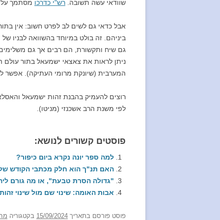
שוודאי עשה תשובה.
רש"י כדרכו
מסתמך על הת
אבל כדאי גם לשים לב לפרט חשוב: אין בתו
ביניהם. זה בולט במיוחד בהשוואה לבניו של יצח
גם שיח ותקשורת, הם רבים אך גם משלימים.
ניתן לראות את צאצאי ישמעאל בתור עולם ה
המערבית (שיונקת מרומי העתיקה). אפשר להב
רוצים להעמיק בהבנת זהות ישמעאל והאסלא
לפי משנת הרב אשכנזי (מניטו).
פוסטים קשורים לנושא:
למה ספר יונה נקרא ביום כיפור?
האם תנ"ך הוא חלק מכתבי הקודש של 
"גדולה הסרת טבעת", או מה גורם ליה
אבות האומה: שינוי שם מול שינוי זהות
פוסט
פורסם בתאריך
15/09/2024
בקטגוריה
מח