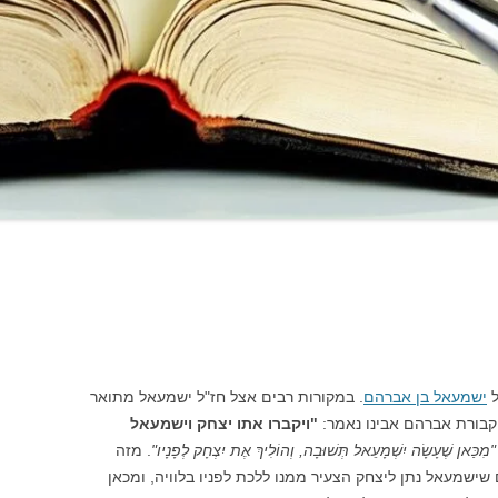
ל
ישמעאל בן אברהם
. במקורות רבים אצל חז"ל ישמעאל מתואר
 קבורת אברהם אבינו נאמר:
"ויקברו אתו יצחק וישמעאל
"מִכַּאן שֶׁעָשָׂה יִשְׁמָעֵאל תְּשׁוּבָה, וְהוֹלִיךְ אֶת יִצְחָק לְפָנָיו"
. מזה
ישמעאל נתן ליצחק הצעיר ממנו ללכת לפניו בלוויה, ומכאן