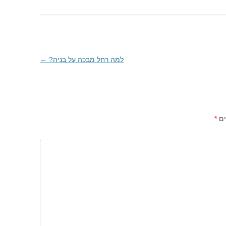
למה רחל מבכה על בניה?
←
ים
*