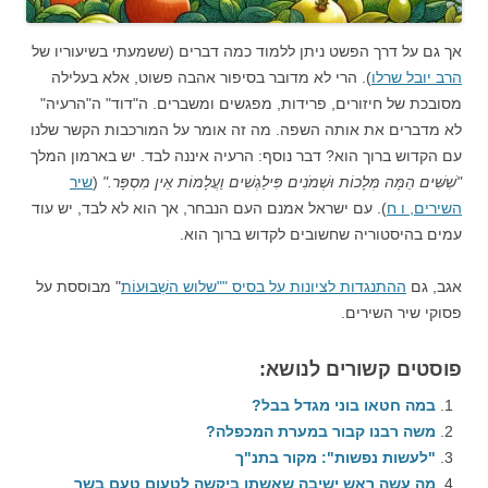
אך גם על דרך הפשט ניתן ללמוד כמה דברים (ששמעתי בשיעוריו של
הרב י
ו
בל שרלו
). הרי לא מדובר בסיפור אהבה פשוט, אלא בעלילה
מסובכת של חיזורים, פרידות, מפגשים ומשברים. ה"דוד" ה"הרעיה"
לא מדברים את אותה השפה. מה זה אומר על המורכבות הקשר שלנו
עם הקדוש ברוך הוא? דבר נוסף: הרעיה איננה לבד. יש בארמון המלך
"שִׁשִּׁים הֵמָּה מְּלָכוֹת וּשְׁמֹנִים פִּילַגְשִׁים וַעֲלָמוֹת אֵין מִסְפָּר."
(
שיר
השירים, ו ח
). עם ישראל אמנם העם הנבחר, אך הוא לא לבד, יש עוד
עמים בהיסטוריה שחשובים לקדוש ברוך הוא.
אגב, גם
ההתנגדות לציונות על בסיס ""שלוש השְׁבוּעוֹת
" מבוססת על
פסוקי שיר השירים.
פוסטים קשורים לנושא:
במה חטאו בוני מגדל בבל?
משה רבנו קבור במערת המכפלה?
"לעשות נפשות": מקור בתנ"ך
מה עשה ראש ישיבה שאשתו ביקשה לטעום טעם בשר