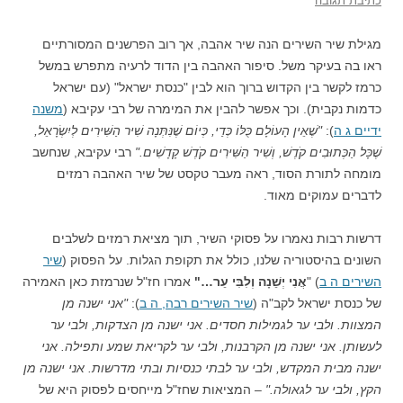
כתיבת תגובה
מגילת שיר השירים הנה שיר אהבה, אך רוב הפרשנים המסורתיים
ראו בה בעיקר משל. סיפור האהבה בין הדוד לרעיה מתפרש במשל
כרמז לקשר בין הקדוש ברוך הוא לבין "כנסת ישראל" (עם ישראל
כדמות נקבית). וכך אפשר להבין את המימרה של רבי עקיבא (
משנה
ידיים ג ה
):
"שֶׁאֵין הָעוֹלָם כֻּלּוֹ כְּדַי, כְּיוֹם שֶׁנִּתְּנָה שִׁיר הַשִּׁירִים לְיִשְׂרָאֵל,
שֶׁכָּל הַכְּתוּבִים קֹדֶשׁ, וְשִׁיר הַשִּׁירִים קֹדֶשׁ קָדָשִׁים."
רבי עקיבא, שנחשב
מומחה לתורת הסוד, ראה מעבר טקסט של שיר האהבה רמזים
לדברים עמוקים מאוד.
דרשות רבות נאמרו על פסוקי השיר, תוך מציאת רמזים לשלבים
השונים בהיסטוריה שלנו, כולל את תקופת הגלות. על הפסוק (
שיר
השירים ה ב
) "
אֲנִי יְשֵׁנָה וְלִבִּי עֵר…"
אמרו חז"ל שנרמזת כאן האמירה
של כנסת ישראל לקב"ה (
שיר השירים רבה, ה ב
):
"אני ישנה מן
המצוות. ולבי ער לגמילות חסדים. אני ישנה מן הצדקות, ולבי ער
לעשותן. אני ישנה מן הקרבנות, ולבי ער לקריאת שמע ותפילה. אני
ישנה מבית המקדש, ולבי ער לבתי כנסיות ובתי מדרשות. אני ישנה מן
הקץ, ולבי ער לגאולה."
– המציאות שחז"ל מייחסים לפסוק היא של