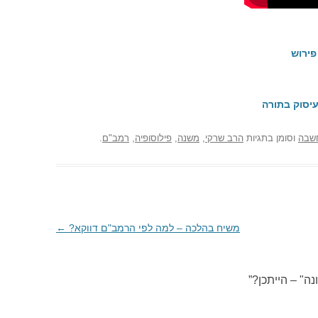
פירוש
יסוק בתורה
שבה
וסומן בתגיות
הרב שרקי
,
משנה
,
פילוסופיה
,
רמב"ם
.
משיח בהלכה – למה לפי הרמב"ם דווקא?
←
נה" – הייתכן?
”