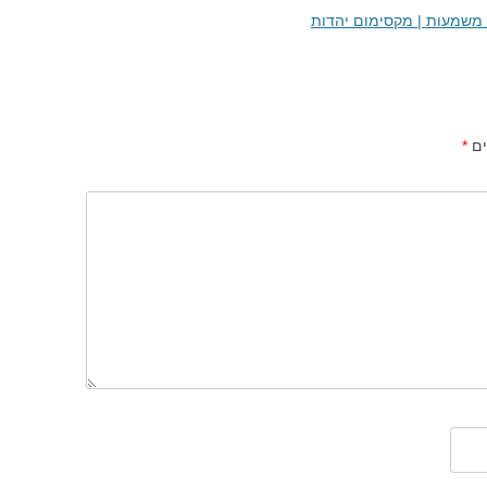
 משמעות | מקסימום יהדות
ים
*