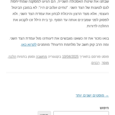
שבחנו את שיטת האסכולה השנייה, הם הגיעו למסקנה שמתייחסת
לגם לטענות של הצד השני. "
נוחים ועלובים היו
": לא במובן הביטול
העצמי, אלא מצד הרצון והיכולת לבחון את עמדת הצד השני, ולא
לפסוק לפני שמבינים אותה עד הסוף. כך בית הילל זכו לקבוע את
ההלכה לדורות.
בואו נזכור את זה כשאנו מגבשים את דעותינו מול עמדת הצד השני.
ומה הרב קוק חשב על מלחמת הדעות? מוזמנים
לקרוא כאן
.
פוסט
פורסם בתאריך
10/04/2025
בקטגוריה
מחשבה
וסומן בתגיות
הלכה
,
מוסר
,
רבנים
.
→
ניווט
פוסטים ישנים יותר
בפוסטים
חיפוש