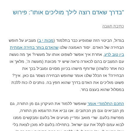
"בדרך שאדם רוצה לילך מוליכים אותו": פירוש
כתיבת תגובה
בגדול, הביטוי הזה שמופיע כבר בתלמוד (
מכות י ב
) מצביע על חופש
הבחירה של האדם. יסוד האמונה שלנו
שהאדם בוחר בחירה אמתית
בין טוב לרע
, אחרת איך אפשר לשפוט אותו על מעשיו? אך מה נעשה
עם המצבים בהם לכאורה נראה שיש יד מכוונת (מעשה ה', מלאך או
כוח אחר כלשהו) שדוחף מישהו בכיוון מסוים ומגביל בכך את
הבחירה? אז הכלל שלנו אומר שחופש הבחירה נשמר גם כאן. איך?
פשוט מוליכים את האדם בדרך שהוא חפץ בה. נותנים לו כוח ללכת
במסלול שהוא בעצם בחר.
החכם התלמודי אומר
שאפשר ללמוד את העיקרון גם מן התורה, גם
מן הנביאים וגם מן הכתובים. אנו נביא את הדוגמא מן התורה,
מפרשת בלעם. שרי מואב ומדיין מגיעים אל בלעם ומבקשים ממנו
לבוא עמם לקלל את עם ישראל. בתחילה בלעם לא מוכן לצאת בלי