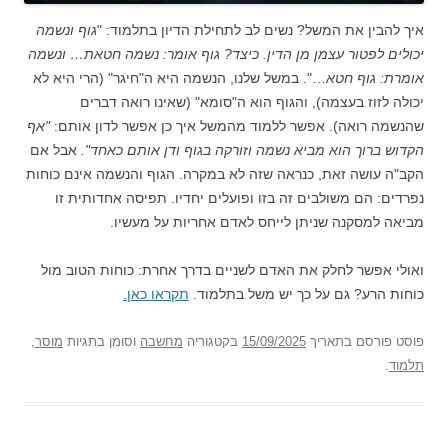
איך להבין את המשל? נשים לב לתחילת הדיון בתלמוד: "
גוף ונשמה
יכולים לפטור עצמן מן הדין. כיצד? גוף אומר: נשמה חטאת… ונשמה
אומרת: גוף חטא
…". במשל שלנו, הנשמה היא ה"חיגר" (הרי היא לא
יכולה לזוז בעצמה), והגוף הוא ה"סומא" (שאינו רואה דברים
שהנשמה רואה). אפשר ללמוד מהמשל איך כן אפשר לדון אותם:
"אף
הקדוש ברוך הוא מביא נשמה וזורקה בגוף ודן אותם כאחד".
אבל אם
הקב"ה עושה זאת, כנראה שזה לא במקרה. הגוף והנשמה אינם כוחות
נפרדים: הם משולבים זה בזו ופועלים יחדיו. תפיסה אחדותית זו
מביאה למסקנה שניתן לייחס לאדם אחריות על מעשיו.
ואולי אפשר לחלק את האדם לשניים בדרך אחרת: כוחות הטוב מול
כוחות הרע? גם על כך יש משל בתלמוד.
תקראו כאן.
פוסט
פורסם בתאריך
15/09/2025
בקטגוריה
מחשבה
וסומן בתגיות
מוסר
,
תלמוד
.