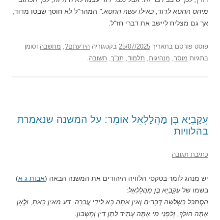
מיחס החטא לדוד, כאילו עשה החטא."
המהר"ל לא חוסך שבטו מדוד,
אך גם מצליח ליישב את דברי חז"ל.
פוסט
פורסם בתאריך
25/07/2025
בקטגוריה
הידעתם?
,
מחשבה
וסומן
בתגיות
מוסר
,
מנהיגות
,
תלמוד
,
תנ"ך
,
תשובה
.
עֲקַבְיָא בֶּן מַהֲלַלְאֵל אוֹמֵר: על המשנה שנאמרת
בהלוויות
כתיבת תגובה
יש מנהג לומר בטקסי הלוויה היהודים את המשנה הבאה (
אבות ג א
)
בשמו של
עֲקַבְיָא בֶּן מַהֲלַלְאֵל
:
הִסְתַּכֵּל בִּשְׁלֹשָׁה דְּבָרִים וְאֵין אַתָּה בָּא לִידֵי עֲבֵרָה: דַּע מֵאַיִן בָּאתָ, וּלְאָן
אַתָּה הוֹלֵךְ, וְלִפְנֵי מִי אַתָּה עָתִיד לִתֵּן דִּין וְחֶשְׁבּוֹן.