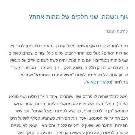
גוף ונשמה: שני חלקים של מהות אחת?
כתיבת תגובה
נהוג לומר שיש בנו גוף ונשמה. אבל אם כך, האם בכלל ניתן לדבר על
אחדות האדם? אולי נכון יותר להביט עלינו כעל יצורים שבהם פועלים
שני כוחות מנוגדים? אם נניח זאת, יהיה קשה לשפוט אדם על מעשיו,
כי בעצם יש בו רק חלקים, כשכל חלק – גוף ונשמה – מטבעו "מושך"
לכיוון אחר. על כל מנסה לענות "
משל החיגר והסומא
" שמובא
בתלמוד (
סנהדרין צא א
).
משל למלך שהיה לו פרדס ושני שומרים: אחד חיגר (צולע) ושני סומא
(עיוור). המלך חשב ששומריו לא מסוגלים לגנוב פירות. אמר החיגר
לסומא: "תן לי לרכוב עליך, כך נגיע לפירות ונאכל אותם". וכך עשו:
רכב החיגר על הסומא, ואכלו את הפירות. כשהגיע המלך לשאול היכן
הפירות, החיגר טען שאין לו רגליים ללכת, והסומא – שאין לא עיניים
לראות. לכאורה, לא ניתן להאשים אף אחד. מה עשה המלך בעל