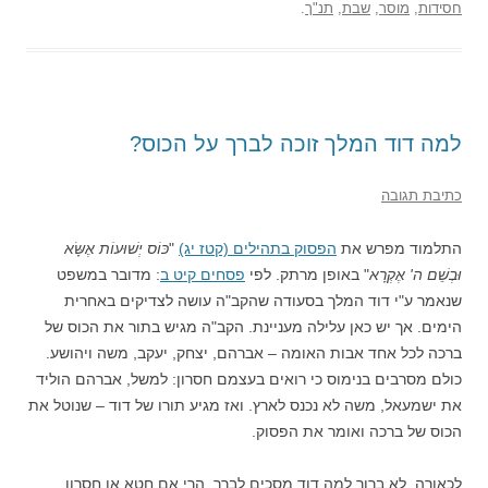
חסידות
,
מוסר
,
שבת
,
תנ"ך
.
למה דוד המלך זוכה לברך על הכוס?
כתיבת תגובה
התלמוד מפרש את
הפסוק בתהילים (קטז יג)
"
כּוֹס יְשׁוּעוֹת אֶשָּׂא
וּבְשֵׁם ה' אֶקְרָא
" באופן מרתק. לפי
פסחים קיט ב
: מדובר במשפט
שנאמר ע"י דוד המלך בסעודה שהקב"ה עושה לצדיקים באחרית
הימים. אך יש כאן עלילה מעניינת. הקב"ה מגיש בתור את הכוס של
ברכה לכל אחד אבות האומה – אברהם, יצחק, יעקב, משה ויהושע.
כולם מסרבים בנימוס כי רואים בעצמם חסרון: למשל, אברהם הוליד
את ישמעאל, משה לא נכנס לארץ. ואז מגיע תורו של דוד – שנוטל את
הכוס של ברכה ואומר את הפסוק.
לכאורה, לא ברור למה דוד מסכים לברך. הרי אם חטא או חסרון