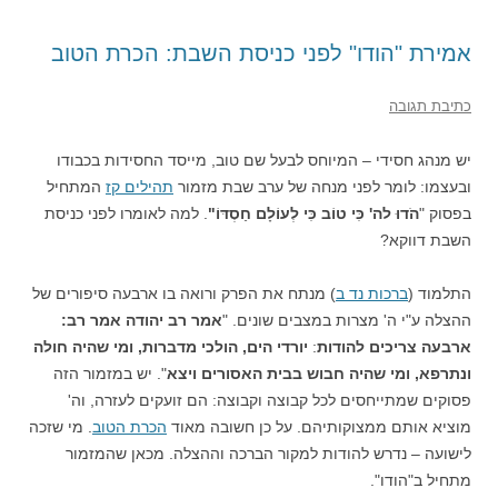
אמירת "הודו" לפני כניסת השבת: הכרת הטוב
כתיבת תגובה
יש מנהג חסידי – המיוחס לבעל שם טוב, מייסד החסידות בכבודו
ובעצמו: לומר לפני מנחה של ערב שבת מזמור
תהילים קז
המתחיל
בפסוק "
הֹדוּ לה' כִּי טוֹב כִּי לְעוֹלָם חַסְדּוֹ"
. למה לאומרו לפני כניסת
השבת דווקא?
התלמוד (
ברכות נד ב
) מנתח את הפרק ורואה בו ארבעה סיפורים של
ההצלה ע"י ה' מצרות במצבים שונים. "
אמר רב יהודה אמר רב:
ארבעה צריכים להודות
:
יורדי הים, הולכי מדברות, ומי שהיה חולה
ונתרפא, ומי שהיה חבוש בבית האסורים ויצא
". יש במזמור הזה
פסוקים שמתייחסים לכל קבוצה וקבוצה: הם זועקים לעזרה, וה'
מוציא אותם ממצוקותיהם. על כן חשובה מאוד
הכרת הטוב
. מי שזכה
לישועה – נדרש להודות למקור הברכה וההצלה. מכאן שהמזמור
מתחיל ב"הודו".