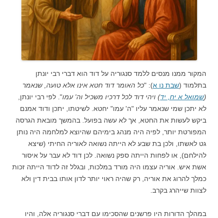
המקור ממנו מנסים ללמד סנגוריה על דוד הוא דברי רבי יונתן
בתלמוד (
שבת נו א
): "
כל האומר דוד חטא אינו אלא טועה, שנאמר
(
שמואל א יח, יד
) ויהי דוד לכל דרכיו משכיל וה' עמו
". לפי רבי יונתן,
לא יתכן שמי שנאמר עליו "ה' עמו" יחטא. לשיטתו, יתכן ודוד אמנם
ביקש לעשות את החטא, אך לא עשה בפועל. בהמשך מובאת הגרסה
המפורטת יותר, לפיה היה מנהג בימיהם שהיוצא למלחמה היה נותן
גט לאשתו, ולכן בת שבע לא הייתה נשואה לאוריה החיתי (שיצא
להילחם), או לפחות הייתה ספק נשואה. לכן דוד לא עבר על איסור
אשת איש. אוריה עצמו היה מורד במלכות, ובגלל זה לדוד הייתה זכות
כמלך להרוג את אוריה, רק שהיה ראוי יותר לדון אותו בבית דין ולא
לצוות שייהרג בקרב.
במהלך הדורות היו פרשנים שהסכימו עם דברי סנגוריה אלה, והיו