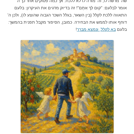
שה' מרשה לו, וה' מורה לו לא ללכת. אך כמה פסוקים אחר כך ה'
אומר לבלעם: "קוּם לֵךְ אִתָּם"! זה בדיוק מדגים את העיקרון: בלעם
התאווה ללכת לקלל (בין השאר, בגלל השכר הגבוה שהוצע לו), ולכן ה'
דוחף אותו לממש את הבחירה. כמובן, הסיפור מקבל תפנית בהמשך:
בלעם
בא לקלל, ונמצא מברך
!