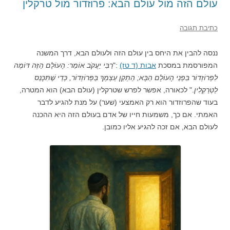
עולם הזה מול עולם הבא: פרוזדור מול טרקלין
כתיבת תגובה
ננסה להבין את היחס בין עולם הזה ולעולם הבא, דרך המשנה
המפורסמת במסכת
אבות (ד טז)
:"
רַבִּי יַעֲקֹב אוֹמֵר: הָעוֹלָם הַזֶּה דּוֹמֶה
לִפְרוֹזְדוֹר בִּפְנֵי הָעוֹלָם הַבָּא; הַתְקֵן עַצְמְךָ בַּפְּרוֹזְדוֹר, כְּדֵי שֶׁתִּכָּנֵס
לַטְּרַקְלִין
." לכאורה, אפשר לפרש שטרקלין (עולם הבא) הוא המטרה,
בעוד שהפרוזדור הוא רק האמצעי (שער) על מנת להגיע לדבר
האמתי. אם כך, משמעות חייו של אדם בעולם הזה היא ההכנה
לעולם הבא, אם זכה להגיע אליו כמובן.