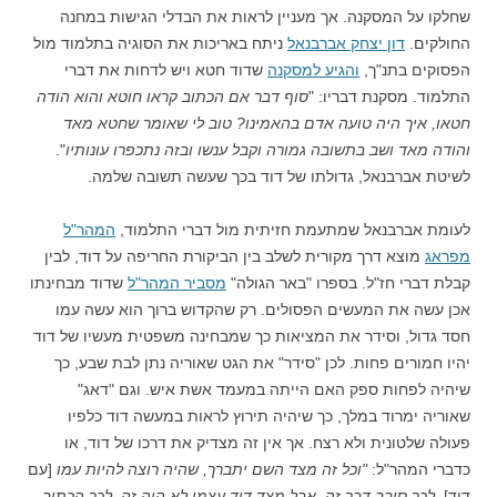
שחלקו על המסקנה. אך מעניין לראות את הבדלי הגישות במחנה
החולקים.
דון יצחק אברבנאל
ניתח באריכות את הסוגיה בתלמוד מול
הפסוקים בתנ"ך,
והגיע למסקנה
שדוד חטא ויש לדחות את דברי
התלמוד. מסקנת דבריו: "
סוף דבר אם הכתוב קראו חוטא והוא הודה
חטאו, איך היה טועה אדם בהאמינו? טוב לי שאומר שחטא מאד
והודה מאד ושב בתשובה גמורה וקבל ענשו ובזה נתכפרו עונותיו
".
לשיטת אברבנאל, גדולתו של דוד בכך שעשה תשובה שלמה.
לעומת אברבנאל שמתעמת חזיתית מול דברי התלמוד,
המהר"ל
מפראג
מוצא דרך מקורית לשלב בין הביקורת החריפה על דוד, לבין
קבלת דברי חז"ל. בספרו "באר הגולה"
מסביר המהר"ל
שדוד מבחינתו
אכן עשה את המעשים הפסולים. רק שהקדוש ברוך הוא עשה עמו
חסד גדול, וסידר את המציאות כך שמבחינה משפטית מעשיו של דוד
יהיו חמורים פחות. לכן "סידר" את הגט שאוריה נתן לבת שבע, כך
שיהיה לפחות ספק האם הייתה במעמד אשת איש. וגם "דאג"
שאוריה ימרוד במלך, כך שיהיה תירוץ לראות במעשה דוד כלפיו
פעולה שלטונית ולא רצח. אך אין זה מצדיק את דרכו של דוד, או
כדברי המהר"ל:
"וכל זה מצד השם יתברך, שהיה רוצה להיות עמו
[עם
דוד]
, לכך סיבב דבר זה. אבל מצד דוד עצמו לא היה זה, לכך הכתוב