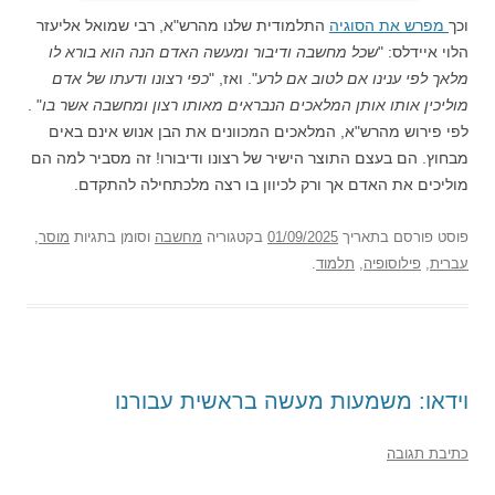
וכך
מפרש את הסוגיה
התלמודית שלנו מהרש"א, רבי שמואל אליעזר
הלוי איידלס: "
שכל מחשבה ודיבור ומעשה האדם הנה הוא בורא לו
מלאך לפי ענינו אם לטוב אם לרע
". ואז, "
כפי רצונו ודעתו של אדם
מוליכין אותו אותן המלאכים הנבראים מאותו רצון ומחשבה אשר בו
" .
לפי פירוש מהרש"א, המלאכים המכוונים את הבן אנוש אינם באים
מבחוץ. הם בעצם התוצר הישיר של רצונו ודיבורו! זה מסביר למה הם
מוליכים את האדם אך ורק לכיוון בו רצה מלכתחילה להתקדם.
פוסט
פורסם בתאריך
01/09/2025
בקטגוריה
מחשבה
וסומן בתגיות
מוסר
,
עברית
,
פילוסופיה
,
תלמוד
.
וידאו: משמעות מעשה בראשית עבורנו
כתיבת תגובה