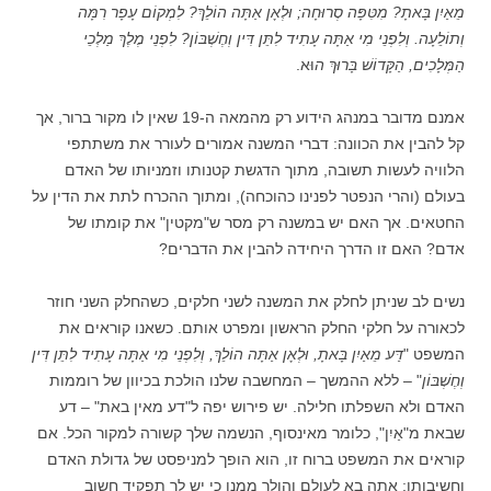
מֵאַיִן בָּאתָ? מִטִּפָּה סְרוּחָה; וּלְאָן אַתָּה הוֹלֵךְ? לִמְקוֹם עָפָר רִמָּה
וְתוֹלֵעָה. וְלִפְנֵי מִי אַתָּה עָתִיד לִתֵּן דִּין וְחֶשְׁבּוֹן? לִפְנֵי מֶלֶךְ מַלְכֵי
הַמְּלָכִים, הַקָּדוֹשׁ בָּרוּךְ ה
וּא.
אמנם מדובר במנהג הידוע רק מהמאה ה-19 שאין לו מקור ברור, אך
קל להבין את הכוונה: דברי המשנה אמורים לעורר את משתתפי
הלוויה לעשות תשובה, מתוך הדגשת קטנותו וזמניותו של האדם
בעולם (והרי הנפטר לפנינו כהוכחה), ומתוך ההכרח לתת את הדין על
החטאים. אך האם יש במשנה רק מסר ש"מקטין" את קומתו של
אדם? האם זו הדרך היחידה להבין את הדברים?
נשים לב שניתן לחלק את המשנה לשני חלקים, כשהחלק השני חוזר
לכאורה על חלקי החלק הראשון ומפרט אותם. כשאנו קוראים את
המשפט "
דַּע מֵאַיִן בָּאתָ, וּלְאָן אַתָּה הוֹלֵךְ, וְלִפְנֵי מִי אַתָּה עָתִיד לִתֵּן דִּין
וְחֶשְׁבּוֹן
" – ללא ההמשך – המחשבה שלנו הולכת בכיוון של רוממות
האדם ולא השפלתו חלילה. יש פירוש יפה ל"דע מאין באת" – דע
שבאת מ"אַיִן", כלומר מאינסוף, הנשמה שלך קשורה למקור הכל. אם
קוראים את המשפט ברוח זו, הוא הופך למניפסט של גדולת האדם
וחשיבותו: אתה בא לעולם והולך ממנו כי יש לך תפקיד חשוב