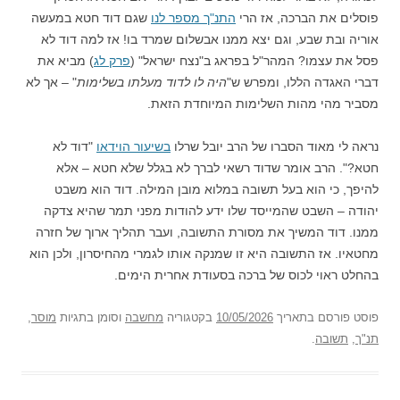
פוסלים את הברכה, אז הרי
התנ"ך מספר לנו
שגם דוד חטא במעשה
אוריה ובת שבע, וגם יצא ממנו אבשלום שמרד בו! אז למה דוד לא
פסל את עצמו? המהר"ל בפראג ב"נצח ישראל" (
פרק לג
) מביא את
דברי האגדה הללו, ומפרש ש"
היה לו לדוד מעלתו בשלימות
" – אך לא
מסביר מהי מהות השלימות המיוחדת הזאת.
נראה לי מאוד הסברו של הרב יובל שרלו
בשיעור הוידאו
"דוד לא
חטא?". הרב אומר שדוד רשאי לברך לא בגלל שלא חטא – אלא
להיפך, כי הוא בעל תשובה במלוא מובן המילה. דוד הוא משבט
יהודה – השבט שהמייסד שלו ידע להודות מפני תמר שהיא צדקה
ממנו. דוד המשיך את מסורת התשובה, ועבר תהליך ארוך של חזרה
מחטאיו. אז התשובה היא זו שמנקה אותו לגמרי מהחיסרון, ולכן הוא
בהחלט ראוי לכוס של ברכה בסעודת אחרית הימים.
פוסט
פורסם בתאריך
10/05/2026
בקטגוריה
מחשבה
וסומן בתגיות
מוסר
,
תנ"ך
,
תשובה
.