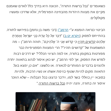
כשאומרים "נבל ברשות התורה", הכוונה היא בדרך כלל לאדם שאמנם
מקיים את מצוות היהדות מהבחינה הפורמלית, אלא שדרכו ומעשיו
מקולקלים.
הביטוי כנראה הומצא ע"י
הרמב"ן
(רבי משה בן נחמן) בפירושו לתורה.
בהתייחס לפסוק (
ויקרא יט ב
) "
דַּבֵּר אֶל כָּל עֲדַת בְּנֵי יִשְׂרָאֵל וְאָמַרְתָּ
אֲלֵהֶם
קְדֹשִׁים תִּהְיוּ
כִּי קָדוֹשׁ אֲנִי ה' אֱלֹהֵיכֶם
", תוהה הרמב"ן – מה
המשמעות של "קדושים תהיו"? הרי המצוות הספציפיות כבר
מפורטות במקומן בתורה, אז למה הציווי הכללי? יש דרכים רבות
לפרש את הפסוק, אך לפי הרמב"ן, יש כאן איסור לנהוג בתאווה יתרה
ולהגזים בדברים המותרים לכאורה .או כלשונו: "
אם כן ימצא בעל
התאווה מקום להיות שטוף בזימת אשתו או נשיו הרבות, ולהיות
בסובאי יין בזוללי בשר למו, וידבר כרצונו בכל הנבלות – שלא הוזכר
איסור זה בתורה, והנה יהיה
נבל ברשות התורה
."