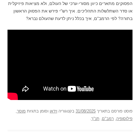
הפסוקים מתארים כיוון מסורי-ערכי של העולם, ולא מציאות פיזיקלית
או סדר השתלשלות התהליכים. איך רש"י פירש את הפסוק הראשון
בתורה? לפי הרמב"ם, איך בכלל ניתן לדעת שהעולם נברא?
פוסט
פורסם בתאריך
31/08/2025
בקטגוריה
וידאו
וסומן בתגיות
מוסר
,
פילוסופיה
,
רמב"ם
,
תנ"ך
.