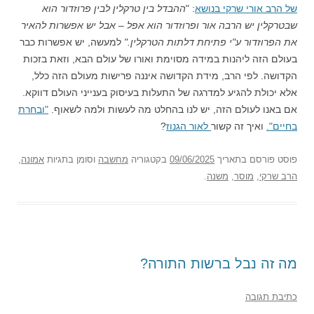
של הרב אורי שרקי בנושא
: "
ההבדל בין טרקלין לבין פרוזדור הוא
שבטרקלין יש הרבה אור ופרוזדור הוא אפל – אבל יש אפשרות להאיר
את הפרוזדור ע"י פתיחת דלתות הטרקלין."
למעשה, יש אפשרות כבר
בעולם הזה ליהנות במידה מסוימת ואורו של עולם הבא, וזאת בזכות
הקדושה. לפי הרב, מידת הקדושה איננה פרישות מעולם הזה כלל,
אלא יכולת להגיע למדרגה של התעלות בעיסוק בענייני העולם דווקא.
אם באנו לעולם הזה, יש לנו בהחלט מה לעשות ולמה לשאוף.
"ובחרת
בחיים".
ואיך זה קשור
לאור הגנוז
?
פוסט
פורסם בתאריך
09/06/2025
בקטגוריה
מחשבה
וסומן בתגיות
אמונה
,
הרב שרקי
,
מוסר
,
משנה
.
מה זה נבל ברשות התורה?
כתיבת תגובה