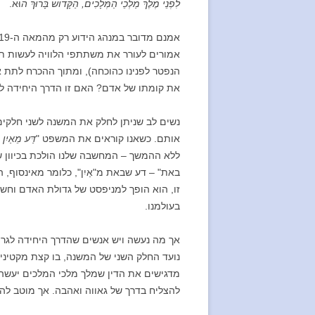
לִפְנֵי מֶלֶךְ מַלְכֵי הַמְּלָכִים, הַקָּדוֹשׁ בָּרוּךְ ה
וּא.
אמורים לעורר את משתתפי הלוויה לעשות תש
הנפטר לפנינו כהוכחה), ומתוך ההכרח לתת 
את קומתו של אדם? האם זו הדרך היחידה ל
נשים לב שניתן לחלק את המשנה לשני חלקים
אותם. כשאנו קוראים את המשפט "
דַּע מֵאַיִן ב
ללא ההמשך – המחשבה שלנו הולכת בכיוון ש
באת" – דע שבאת מ"אַיִן", כלומר מאינסוף
זו, הוא הופך למניפסט של גדולת האדם וחשי
בעולמנו.
אך מה נעשה ויש אנשים שהדרך היחידה לגר
נועד החלק השני של המשנה, בו קצת מקטיני
מדגישים את הדין שמלך מלכי המלכים יעשה ב
להצליח בדרך של גאווה ואהבה. אך מוטב לה