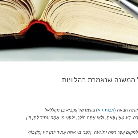
ֵר: על המשנה שנאמרת בהלוויות
משנה הבאה (
אבות ג א
) בשמו של
עֲקַבְיָא בֶּן מַהֲלַלְאֵל
:
רָה: דַּע מֵאַיִן בָּאתָ, וּלְאָן אַתָּה הוֹלֵךְ, וְלִפְנֵי מִי אַתָּה עָתִיד לִתֵּן דִּין
מְקוֹם עָפָר רִמָּה וְתוֹלֵעָה. וְלִפְנֵי מִי אַתָּה עָתִיד לִתֵּן דִּין וְחֶשְׁבּוֹן?