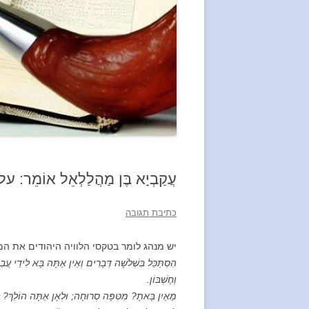
עֲקַבְיָא בֶּן מַהֲלַלְאֵל אוֹמ
כתיבת תגובה
יש מנהג לומר בטקסי הלוויה היהודים את ה
הִסְתַּכֵּל בִּשְׁלֹשָׁה דְּבָרִים וְאֵין אַתָּה בָּא לִידֵי עֲבֵ
וְחֶשְׁבּוֹן.
מֵאַיִן בָּאתָ? מִטִּפָּה סְרוּחָה; וּלְאָן אַתָּה הוֹלֵךְ? לִ