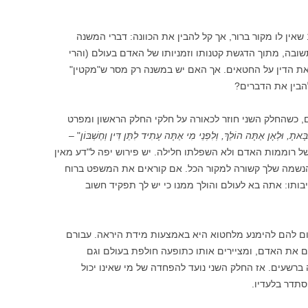
אמנם מדובר במנהג הידוע רק מהמאה ה-19 שאין לו מקור ברור, אך קל להבין את הכוונה: דברי המשנה
ובה, מתוך הדגשת קטנותו וזמניותו של האדם בעולם (והרי
את הדין על החטאים. אך האם יש במשנה רק מסר ש"מקטין"
הבין את הדברים?
, כשהחלק השני חוזר לכאורה על חלקי החלק הראשון ומפרט
ָּאתָ, וּלְאָן אַתָּה הוֹלֵךְ, וְלִפְנֵי מִי אַתָּה עָתִיד לִתֵּן דִּין וְחֶשְׁבּוֹן
" –
ל רוממות האדם ולא השפלתו חלילה. יש פירוש יפה ל"דע מאין
, הנשמה שלך קשורה למקור הכל. אם קוראים את המשפט ברוח
בותו: אתה בא לעולם והולך ממנו כי יש לך תפקיד חשוב
ום להם להימנע מלחטוא היא באמצעות מידת היראה. עבורם
ם את האדם, ומציירים אותו כתופעה חולפת בעולם וגם
רשעים. אז החלק השני נועד להפחדה של מי שאינו יכול
סתדר בלעדיו.