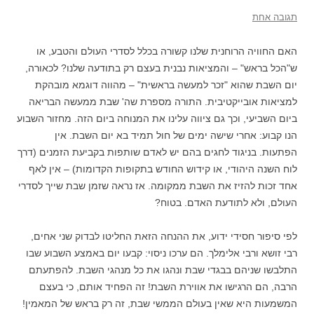
תגובה אחת
האם החוויה הרוחנית שלנו קשורה בכלל לסדרי העולם והטבע, או
ש"הכל בראש" – והמציאות נבנית בעצם רק בתודעה שלנו? לכאורה,
יום השבת שהוא "זכר למעשה בראשית" – מהווה דוגמא מובהקת
למציאות אובייקטיבית. התורה מספרת שה' שבת ממעשה הבריאה
ביום השביעי, וכך גם ציווה עלינו את המנוחה ביום הזה. מחזור השבוע
הנו קבוע: אחרי שישה ימים של חול תמיד בא יום השבת. אין
הפתעות. בניגוד לחגים בהם יש לאדם שותפות בקביעת הזמנים (דרך
לוח השנה היהודי, או קידוש החודש בתקופות הקדומות) – אין לאף
אחד זכות להזיז את השבת ממקומה. אז נראה שזמן שבת שייך לסדרי
העולם, ולא לתודעת האדם. בטוח?
לפי סיפור חסידי ידוע, את ההנחה הזאת החליטו לבדוק שני אחים,
רבי זושא ורבי אלימלך. הם ערכו ניסוי: קבעו יום באמצע השבוע שבו
התלבשו שניהם בבגדי שבת ונהגו את כל מנהגי השבת. להפתעתם
הרבה, הם הרגישו את אווירת השבת! זה הפחיד אותם, כי בעצם
המשמעות היא שאין בעולם הממשי שבת, זה רק בראש של המאמין!