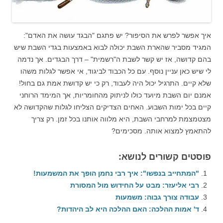
איך אפשר לפרש את הסיפור? יש פתגם "הבגד עושה את האדם":
המגיד מסביר שהארת השבת יכולה לבוא באמצעות בגדי השבת שיש
בהם קדושה, אז יש קשר לשבת ה"רשמית" – דרך הבגדים. אך נדמה
לי שיש כאן עניין נוסף. עם כל הכבוד לביגוד, אי אפשר לגלות משהו
שלא קיים. התרגיל יכול היה לעבוד, רק כי יש קדושת אמת גם בחול!
אמנם יום השבת מיועד כולו לניתוק מהחומריות, אך המימד הרוחני
קיים בכל ימות השבוע. האחים הצדיקים הצליחו לגלות שהקדושה לא
מצטמצמת למרחבי השבת, היא מלווה אותנו בכל זמן. רק צריך
להתאמץ למצוא אותה. מסכימים?
פוסטים קשורים לנושא:
"המתחייב בנפשו": איך רבי נחמן הופך את המשמעות!
רבי אליעזר: מבט על החידוש מול המסורת
עבודה צורך גבוה: משמעות
ד' אמות ההלכה: האם ההלכה היא לב היהדות?