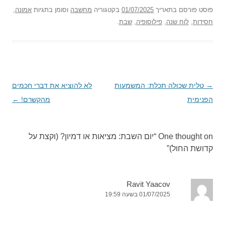
פוסט
פורסם בתאריך
01/07/2025
בקטגוריה
מחשבה
וסומן בתגיות
אמונה
,
חסידות
,
לוח שנה
,
פילוסופיה
,
שבת
.
→
ניווט
טלית שכולה תכלת: המשמעות
לא להוציא את דברי חכמים
הפנימית
בפוסטים
מהקשרם!
←
One thought on “
יום השבת: מציאות או דמיון? (וקצת על
קדושת החול)
”
‪Ravit Yaacov‬‏
01/07/2025 בשעה 19:59