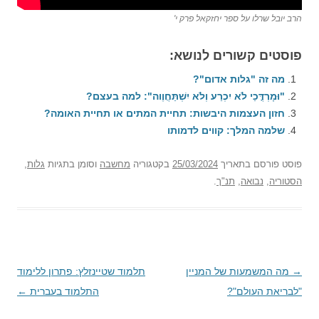
הרב יובל שרלו על ספר יחזקאל פרק י'
פוסטים קשורים לנושא:
מה זה "גלות אדום"?
"וּמָרְדֳּכַי לֹא יִכְרַע וְלֹא יִשְׁתַּחֲוֶוה": למה בעצם?
חזון העצמות היבשות: תחיית המתים או תחיית האומה?
שלמה המלך: קווים לדמותו
פוסט
פורסם בתאריך
25/03/2024
בקטגוריה
מחשבה
וסומן בתגיות
גלות
,
הסטוריה
,
נבואה
,
תנ"ך
.
→
ניווט
מה המשמעות של המניין
תלמוד שטיינזלץ: פתרון ללימוד
בפוסטים
"לבריאת העולם"?
התלמוד בעברית
←