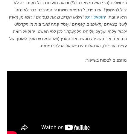
בירושלים (הרי הוא נמצא בבבל!) ורואה תועבות בכל מקום. זה לא
יכול להימשך! ואז בפרק י' התיאור משתנה: המרכבה כבר לא נחה,
היא עוזבת! י
חזקאל י יט
:
"וַיִּשְׂאוּ הַכְּרוּבִים אֶת כַּנְפֵיהֶם וַיֵּרוֹמּוּ מִן הָאָרֶץ
לְעֵינַי בְּצֵאתָם וְהָאוֹפַנִּים לְעֻמָּתָם וַיַּעֲמֹד פֶּתַח שַׁעַר בֵּית ה' הַקַּדְמוֹנִי
וּכְבוֹד אֱלֹהֵי יִשְׂרָאֵל עֲלֵיהֶם מִלְמָעְלָה."
לכן לפי הפשט, יחזקאל רואה
בנבואתו איך השכינה נוטשת את הארץ (ואז המקדש הופך לאוסף של
עצים ואבנים), ואת גלות עם ישראל הבלתי נמנעת.
מוזמנים לצפות בשיעור: