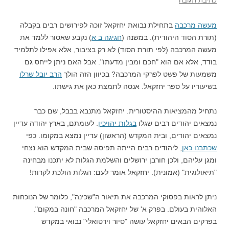
כתיבת תגובה
מעשה מרכבה
בתחילת נבואת יחזקאל זוכה לפירושים רבים בקבלה
(תורת הסוד היהודית). במשנה (
חגיגה ב א
) נקבע שאסור ללמד את
מעשה המרכבה (לפי תורת הסוד) לא רק בציבור, אלא אפילו לתלמיד
בודד, אלא אם הוא "חכם ומבין מדעתו". אבל האם ניתן לייחס גם
משמעות של פשט לפרקי המרכבה? בכיוון הזה הולך
הרב יובל שרלו
בשיעוריו על ספר יחזקאל. אנסה לתמצת כאן את גישתו.
נתחיל מהמציאות ההיסטורית. יחזקאל מתנבא בבבל, שם כבר
נמצאים יהודים רבים שגלו
בגלות יהויכין
. לעומתם, בארץ יהודה עדיין
נמצאים יהודים, ובית המקדש (הראשון) עדיין נמצא במקומו. כפי
שכתבנו כאן
, ליהודים רבים הייתה תפיסה שבית המקדש הוא נצחי
ומגן עליהם, ולכן חורבן ירושלים והשלמת הגלות לא יתכנו מבחינה
"תיאולוגית" (אמונית). יחזקאל אומר לעם: הגלות הולכת לקרות!
ניתן לראות בפסוקי המרכבה את תיאור ה"שכינה", כלומר של הנוכחות
האלוהית בעולם. בפרק א' של יחזקאל המרכבה "חונה במקום".
בפרקים הבאים יחזקאל עושה "סיור וירטואלי" נבואי במקדש