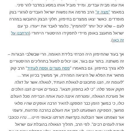
את עמו מבית עבדים, ומייד מוביל אותו במסע במדבר להר סיני.
במאמר
"מצה זו"
הרב מדמה את נפשות ישראל העבדים לגרגרי בצק
מופרדים. כאשר יצאו ממצרים בחיפזון, חלקי הבצק התגבשו במהרה
לעם – שלא יכול יותר "להחמיץ", כלומר לאבד את ייעודו. כך עם
ישראל מתעצב באופן מיידי לתפקידו ההיסטורי הייחודי (
הרחבנו על
זה כאן
).
אך בעוד שהחיפזון היה הכרחי בלידת האומה, הרי שבשלבי הבגרות –
זה משתנה. בתור עם בוגר, אנו יכולים לפעול בתהליכים ההיסטוריים
ללא צורך בחיפזון. גם במאמרו "
פסח מצרים ופסח לעתיד
" הרב קוק
מתאר את הפלא של היציאה המהירה, אך ממשיך בכיוון אחר…
"
לעומת זה, הננו מתכוננים לגאולת העתיד, לגאולה אשר על דגלה
חקוק אומר סלה: "כי לא בחפזון תצאו". בצעדים אטיים הננו הולכים
אל מערכת הגאולה, ומטרתה איננה כעת אותה הבריחה מכל העולם
כולו, כי במשך הזמן כבר הספקנו להאיר הרבה אופקים שהיו מלאי
מחשך, הספיקה השפעתנו לזכך את העולם בהרבה מדרגות, ורשמי
אור נשמתנו אשר הובלטה בקדושת תורתנו ובאופי חיינו… נהיו ככוכבי
אורה לעמים רבים
". לפי הרב, תהליך הגאולה בהובלת עם ישראל