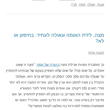
אבות
,
גאולה
,
פסח
,
תנ"ך
.
מצה, לידת האומה וגאולה לעתיד: בחיפזון או
לא?
תגובה אחת
כך מוסברת מצוות אכילת מצה
בהגדה של פסח
:
"מַצָּה זוֹ שֶׁאָנוּ
אוֹכְלִים, עַל שׁוּם מָה? עַל שׁוּם שֶׁלֹא הִסְפִּיק בְּצֵקָם שֶׁל אֲבוֹתֵינוּ לְהַחֲמִיץ
עַד שֶׁנִּגְלָה עֲלֵיהֶם מֶלֶךְ מַלְכֵי הַמְּלָכִים, הַקָּדוֹשׁ בָּרוּךְ הוּא, וּגְאָלָם"
.
ההבדל בין מצה לחמץ הוא עניין של זמן: אפיית המצה היא לא יותר
מח"י רגעים (18 דקות). אנו אופים מצות מהר לזכר המאורע
ההיסטורי של יציאת מצרים, בו הבצק לא הספיק להחמיץ. אך אם
מדובר רק בפרט טכני, אז למה זה כל כך חשוב ומרכזי? האם יש
משמעות נוספת למהירות בה נאלצנו לצאת ממצרים?