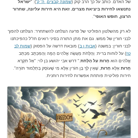
של האדם. כותב על כך הרב קוק (
שמונה קבצים, ה' ק'
): "
ישראל
נתנשאו לחירות ביציאת מצרים. זאת היא חירות עליונה, שחרור
הרצון, חופש האופי
".
לא רק מהשלטון הפוליטי של פרעה הצלחנו להשתחרר: הצלחנו להפוך
לבני חורין של ממש. גם את מתן התורה בסיני רואים חז"ל כהפיכתנו
לבני חורין: במשנה (
אבות ו ב
) מובאת דרשה על הפסוק (
שמות לב
טז
) על לוחות ברית: וְהַלֻּחֹת מַעֲשֵׂה אֱלֹהִים הֵמָּה וְהַמִּכְתָּב מִכְתַּב
אֱלֹהִים הוּא
חָרוּת עַל הַלֻּחֹת
." דרש אבי יהושע בן לוי: "אַל תִּקְרָא
חָרוּת
אֶלָּא
חֵרוּת
, שֶׁאֵין לְךָ בֶּן חוֹרִין אֶלָּא מִי שֶׁעוֹסֵק בְּתַלְמוּד תּוֹרָה".
חירות פוליטית פותחת אפשרות לחירות רוחנית.