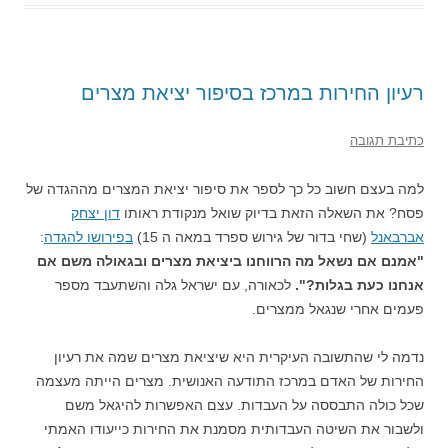
רעיון החירות במרכז בסיפור יציאת מצרים
כתיבת תגובה
למה בעצם חשוב כל כך לספר את סיפור יציאת המצרים מההגדה של
פסח? את השאלה הזאת בדיוק שואל מנקודת ראותו
דון יצחק
אברבאנל
(שחי בדור של גירוש ספרד במאה ה 15)
בפירושו להגדה
:
"אמנם אם נשאל מה הרווחנו ביציאת מצרים ובגאולה משם אם
אנחנו כעת בגלות?".
לכאורה, עם ישראל גלה והשתעבד מספר
פעמים אחרי שנגאל ממצרים.
נדמה לי שהתשובה העיקרית היא שיציאת מצרים שמה את רעיון
החירות של האדם במרכז התודעה האנושית. מצרים הייתה מעצמה
שכל כולה התבססה על העבדות. עצם האפשרות להיגאל משם
ולשבור את השיטה העבדותית מסמנת את החירות כייעודו האמתי