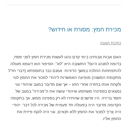
מכירת חמץ: מסורת או חידוש?
כתיבת תגובה
האם אבות אבותינו בימי קדם נהגו לעשות מכירת חמץ לפני פסח,
בדומה למנהג היום? התשובה היא "לא": הסיפור הוא דוגמא מעולה
להתפתחות ההלכה במשך הדורות. אמנם כבר בתוספתא (דברי חז"ל
מתקופת המשנה) מופיעה האפשרות ליהודי למכור את החמץ לגוי
ולקחת אותו בחזרה אחרי החג – אך שם מדובר במצב שיהודי וגוי
נמצאים בספינה! משתמע שיהודי עושה את ה"מכירה" במצב של
חוסר ברירה. היו פרשנים שהתירו לא רק בספינה ממש, אך בתקופה
הקדומה מדובר היה בפעולה חד פעמית של מכירה לכל דבר: יהודי
היה צריך למכור את החמץ ללא תנאים, וגוי היה לוקח פיזית את
החמץ אליו.