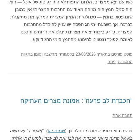
כשהעם יצא ממצרים, הלחם התפוח לא היה רק סוג של אוכל — הוא
היה סמל. חמץ היה מזוהה מאוד עם התרבות המצרית! אין כמובן
שום פסול בחמץ — טכנולוגיית המזון המצרית המתקדמת מתקבלת
בברכה. אך בשבעת ימי חג הפסח יש עניין להיבדל מהתרבות
המצרית, כי רק בזכות יציאת מצרים קיבלנו את חרותינו והפכנו
לאומה. לפיכך נצטווינו להימנע מהחמץ בימי החג דווקא.
פוסט
פורסם בתאריך
23/03/2026
בקטגוריה
מחשבה
וסומן בתגיות
הסטוריה
,
פסח
.
"הכבדת לב פרעה": אמונת מצרים העתיקה
תגובה אחת
פרשת בוא בספר שמות מתחילה כך (
שמות י א
): "
וַיֹּאמֶר ה' אֶל מֹשֶׁה
בֹּא אֶל פַּרְעֹה כִּי
אֲנִי הִכְבַּדְתִּי אֶת לִבּוֹ וְאֶת לֵב עֲבָדָיו
לְמַעַן שִׁתִי אֹתֹתַי