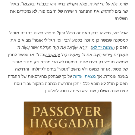
שָׂרָף, וְלֹא עַל יְדֵי שָׁלִיחַ, אֶלָּא הַקָּדוֹשׁ בָּרוּךְ הוּא בִּכְבוֹדוֹ וּבְעַצְמוֹ
". בגלל
שרוצים להדגיש את ההנהגה הישירה של ה' בסיפור, לא מזכירים את
השליח!
אבל רגע, מישהו בדק האם זה בכלל נכון? חיפוש פשוט בהגדה מוביל
למסקנה שמשה
כן מוזכר
! בקטע "רבי יוסי הגלילי אומר" מביאים את
הפסוק (
שמות יד לא
): "
וַיַּרְא יִשְׂרָאֵל אֶת הַיָּד הַגְּדֹלָה אֲשֶׁר עָשָׂה ה'
בְּמִצְרַיִם וַיִּירְאוּ הָעָם אֶת ה' וַיַּאֲמִינוּ בַּה'
וּבְמֹשֶׁה
עַבְדּוֹ
". אז אפשר לתרץ
שמשה מופיע רק פעם אחת, במקום לא הכי מרכזי ורק מתוך אזכור
של פסוק. אז זה כמעט ולא נחשב "אזכור" ביחס לגדולתו, והדרשה
בעינה עומדת. אך
מצאתי עדות
על כך שבחלק מהגרסאות של ההגדה
הפסוק הנ"ל לא הובא כלל. יתכן והדרשה נכתבה במקור עבור נוסח
קצת שונה משלנו, שם היא הייתה נכונה לחלוטין.