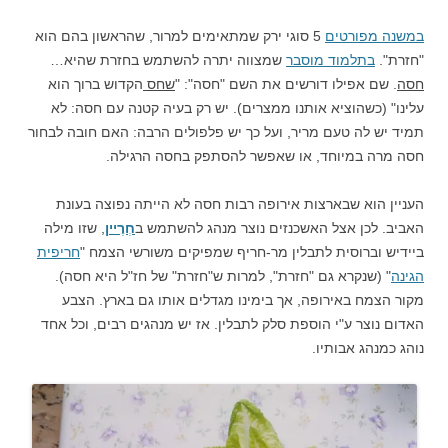
במשנה מפורטים
5 סוגי ירק שמתאימים למרור, שהראשון בהם הוא
"חזרת".
בתלמוד מוסבר
שמצווה יתרה להשתמש בחזרת שהיא…
חסה
. שם אפילו דורשים את השם "חסה": "
שחס
הקדוש ברוך הוא
עלינו" (כשהוציא אותנו ממצרים). יש רק בעיה קטנה עם חסה: לא
תמיד יש לה טעם מריר, ועל כך יש פלפולים הרבה: האם חובה לבחור
חסה מרה במיוחד, או שאפשר להסתפק בחסה הרגילה.
העניין הוא שבארצות אירופה רבות חסה לא הייתה נפוצה בעונת
האביב. לכן אצל האשכנזים נוצר מנהג להשתמש ב
חְרֶיין
, שזו מילה
ביידיש וברוסית לתבלין מר-חריף שמפיקים משורשי הצמח "
חריפית
הגינה
" (שנקרא גם "חזרת", למרות ש"חזרת" של חז"ל היא חסה).
מקור הצמח באירופה, אך בימינו מגדלים אותו גם בארץ. הצבע
האדום נוצר ע"י הוספת סלק לתבלין. אז יש מנהגים רבים, וכל אחד
נוהג כמנהג אבותיו.