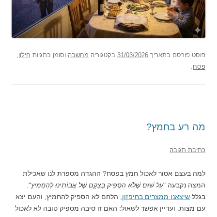
פוסט
פורסם בתאריך
31/03/2026
בקטגוריה
מחשבה
וסומן בתגיות
חילון
,
פסח
.
מה רע בחמץ?
כתיבת תגובה
למה בעצם אסור לאכול חמץ בפסח? ההגדה מספרת לנו שאכילת
המצה נקבעה "
עַל שׁוּם שֶׁלֹא הִסְפִּיק בְּצֵקָם שֶׁל אֲבוֹתֵינוּ לְהַחֲמִיץ
".
בגלל
שיצאנו ממצרים בחיפזון
, הלחם לא הספיק להחמיץ, והעם יצא
עם מצות. ועדיין אפשר לשאול: האם זו סיבה מספיק טובה לא לאכול