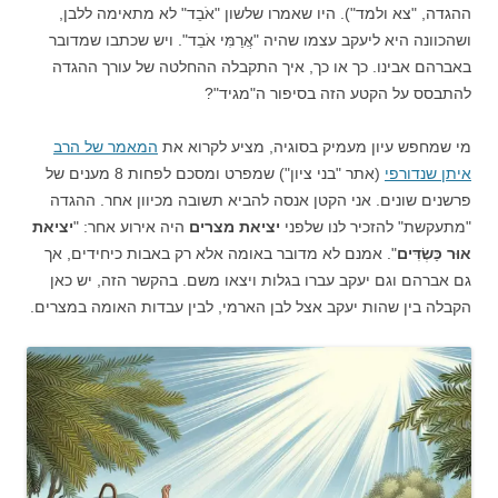
ההגדה, "צא ולמד"). היו שאמרו שלשון "אֹבֵד" לא מתאימה ללבן,
ושהכוונה היא ליעקב עצמו שהיה "אֲרַמִּי אֹבֵד". ויש שכתבו שמדובר
באברהם אבינו. כך או כך, איך התקבלה ההחלטה של עורך ההגדה
להתבסס על הקטע הזה בסיפור ה"מגיד"?
מי שמחפש עיון מעמיק בסוגיה, מציע לקרוא את
המאמר של הרב
איתן שנדורפי
(אתר "בני ציון") שמפרט ומסכם לפחות 8 מענים של
פרשנים שונים. אני הקטן אנסה להביא תשובה מכיוון אחר. ההגדה
"מתעקשת" להזכיר לנו שלפני
יציאת מצרים
היה אירוע אחר: "
יציאת
אוּר כַּשְׂדִּים
". אמנם לא מדובר באומה אלא רק באבות כיחידים, אך
גם אברהם וגם יעקב עברו בגלות ויצאו משם. בהקשר הזה, יש כאן
הקבלה בין שהות יעקב אצל לבן הארמי, לבין עבדות האומה במצרים.