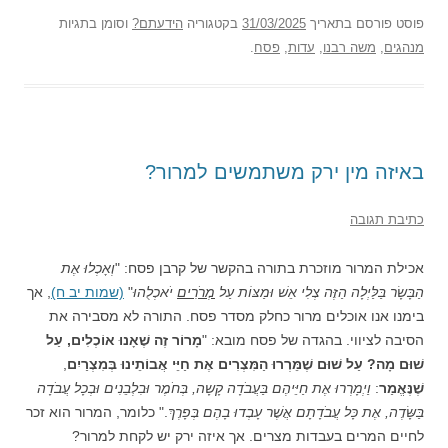
פוסט
פורסם בתאריך
31/03/2025
בקטגוריה
הידעתם?
וסומן בתגיות
מנהגים
,
משה רבנו
,
עדות
,
פסח
.
באיזה מין ירק משתמשים למרור?
כתיבת תגובה
אכילת המרור מוזכרת בתורה בהקשר של קרבן פסח: "
וְאָכְלוּ אֶת
הַבָּשָׂר בַּלַּיְלָה הַזֶּה צְלִי אֵשׁ וּמַצּוֹת עַל
מְרֹרִים
יֹאכְלֻהוּ
"
(שמות יב ח)
, אך
בימנו אנו אוכלים מרור כחלק מסדר פסח. התורה לא מסבירה את
הסיבה לציווי. בהגדה של פסח מובא: "
מָרוֹר זֶה שֶׁאָנוּ אוֹכְלִים, עַל
שׁוּם מָה? עַל שׁוּם שֶׁמֵּרְרוּ הַמִּצְרִים אֶת חַיֵּי אֲבוֹתֵינוּ בְּמִצְרַיִם
,
שֶׁנֶּאֱמַר
:
וַיְמָרְרוּ אֶת חַיֵּיהֶם בַּעֲבֹדָה קָשָה, בְּחֹמֶר וּבִלְבֵנִים וּבְכָל עֲבֹדָה
בַּשָּׂדֶה, אֶת כָּל עֲבֹדָתָם אֲשֶׁר עָבְדוּ בָהֶם בְּפָרֶךְ
." כלומר, המרור הוא זכר
לחיים המרים בעבדות מצרים. אך איזה ירק יש לקחת למרור?