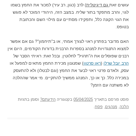
עושים זאת
גם דיגיטלית
) לרב (כגון, רב עיר) למכור את החמץ בשמו
לגוי, והרב מתפקד בתור שליח. במצב הזה, היהודי המוכר לא פוגש
את הגוי הקונה כלל, ותפקידו מסתיים עם מילוי השם והכתובת
בטופס.
האם מדובר בפתרון ראוי לצורך אמתי, או ב"תיחמון"? גם אם אפשר
למצוא התנגדויות למנהג בספרות הרבנית בדורות הקודמים, היום אין
רבנים שפוסלים את ה"תרגיל" לחלוטין. ובכל זאת: ראיתי הסבר של
הרב יובל שרלו
(
ראו סרטון
) שמנגנון מכירת החמץ מתאים למפעל או
עסק, ולאדם פרטי ראוי לבער את החמץ (וגם לבטלו) ולא להתעסק
במכירה כלל. כך או כך, המנהג ממשיך להתקיים. מי אמר שההלכה
לא משתנה עם הזמן?
פוסט
פורסם בתאריך
05/04/2025
בקטגוריה
הידעתם?
וסומן בתגיות
הלכה
,
מנהגים
,
פסח
.