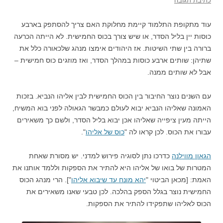
כתיבת תגובה
עוד מתקופת התלמוד קיימת מחלוקת האם צריך להסתפק בארבע
כוסות יין בליל הסדר, או שיש צורך בכוס החמישית. לא הייתה הכרעה
ברורה בין שתי השיטות. אז היהודים אימצו מנהג שלכאורה כלל את
שתיהן: שותים ארבע כוסות במהלך הסדר, ואז מוזגים כוס חמישית –
אבל לא שותים ממנה.
עם השנים נוצר החיבור בין הכוס החמישית לבין אליהו הנביא. בזכות
האמונה שאליהו הנביא יבוא לעולם כמבשר הגאולה לפני בוא המשיח,
הייתה מעין ציפייה שאליהו אכן יבוא בליל הסדר, ולשם כך משאירים
עבורו את הכוס. לכן קראו לה "
כוס של אליהו
".
הגאון מווילנה
כדרכו נתן לסוגיה פירוש למדני. יש מסורת שאחת
המטרות של בואו של אליהו היא להתיר את הספקות וללמד אותנו את
האמת: [מכאן הביטוי "
יהא מונח עד שיבוא אליהו
"]. הרי מנהג הכוס
החמישית נוצר בגלל הספק בהלכה. לכן טבעי שאנו משאירים את
הכוס לאליהו שתפקידו להתיר את הספקות.