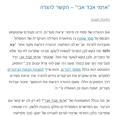
"ארמי אֹבֵד אבי" – הקשר להגדה
כתיבת תגובה
אם ההגדה של פסח זה סיפור יציאת מצרים, היינו מצפים שהטקסט
יתבסס על
ספר שמות
בו מתוארת העלילה העיקרית של המסלול
מעבדות לחרות. אך יש לנו הפתעה: ההגדה דורשת מקור אחר: "
צֵא
וּלְמַד
מַה בִּקֵּש לָבָן הָאֲרַמִי לַעֲשׂות לְיַעֲקב אָבִינוּ: שֶׁפַּרְעה לא גָזַר אֶלָּא
עַל הַזְּכָרִים, וְלָבָן בִּקֵּשׁ לַעֲקור אֶת הַכּל. שֶׁנֶּאֱמַר:
אֲרַמִּי אֹבֵד אָבִי
וַיֵּרֶד
מִצְרַיְמָה וַיָּגָר שָׁם בִּמְתֵי מְעָט וַיְהִי שָׁם לְגוֹי גָּדוֹל עָצוּם וָרָב.
" הפסוק
המצוטט הוא בכלל
מספר דברים
, והוא שייך
למצוות הבאת הביכורים
למקדש. אדם שמביא את הביקורים נדרש להזכיר את יציאת מצרים
דרך הפסוקים הללו. משם ההגדה דורשת את ההמשך: אזכור עבדות
מצרים, זעקת העם וכן הגאולה ע"י ה'.
אך מה בכלל המשמעות של "
אֲרַמִּי אֹבֵד אָבִי
"? לא רק לנו יש קושי עם
הביטוי. גם הפרשנים המסורתיים נחלקו בהבנת הלשון. היו שאמרו
שמדובר בלבן הארמי שרצה לגרום לאבדנו של יעקב (וכך מפרשת