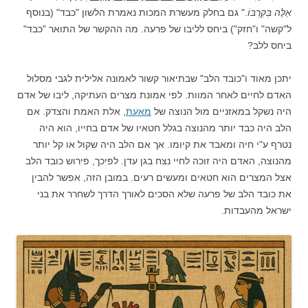
אֵלֶּה בְּקִרְבּוֹ
." גם בחלק מעשרת המכות נאמרת הלשון "כבד" (בנוסף
ל"קשה" ו"חזק") ביחס לליבו של פרעה. מה ההקשר של התואר "כבד"
ביחס ללב?
יתכן מאוד ו"כובד הלב" שבתיאור קשור לאמונה אלילית לגבי מסלול
האדם לחיים לאחר המוות. לפי אמונת מצרים העתיקה, ליבו של אדם
היה נשקל במאזניים מול הנוצה של
מאעת
, אלת האמת והצדק. אם
הלב היה כבד יותר מהנוצה בגלל חטאיו של אדם בחייו, הוא היה
נטרף ע"י חיה ומאבד את קיומו. אך אם הלב היה שקול או קל יותר
מהנוצה, האדם היה זוכה לחיי נצח בגן עדן. לפיכך, פירוש כובד הלב
אצל המצרים הוא חטאים ומעשים רעים. במובן הזה, אפשר להבין
את כובד הלב של פרעה שלא הסכים לאורך הדרך לשחרר את בני
ישראל מהעבדות.