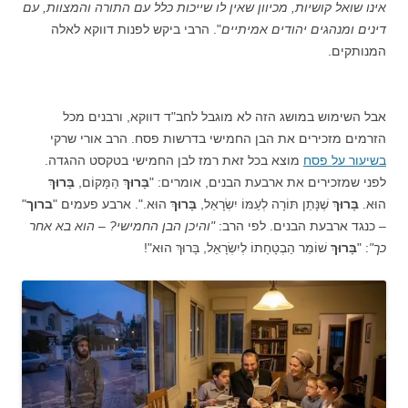
אינו שואל קושיות, מכיוון שאין לו שייכות כלל עם התורה והמצוות, עם
דינים ומנהגים יהודים אמיתיים
". הרבי ביקש לפנות דווקא לאלה
המנותקים.
אבל השימוש במושג הזה לא מוגבל לחב"ד דווקא, ורבנים מכל
הזרמים מזכירים את הבן החמישי בדרשות פסח. הרב אורי שרקי
בשיעור על פסח
מוצא בכל זאת רמז לבן החמישי בטקסט ההגדה.
לפני שמזכירים את ארבעת הבנים, אומרים: "
בָּרוּךְ
הַמָּקוֹם,
בָּרוּךְ
הוּא.
בָּרוּךְ
שֶׁנָּתַן תּוֹרָה לְעַמּוֹ יִשְׂרָאֵל,
בָּרוּךְ
הוּא.". ארבע פעמים "
ברוך
"
– כנגד ארבעת הבנים. לפי הרב:
"והיכן הבן החמישי? – הוא בא אחר
כך"
: "
בָּרוּךְ
שׁוֹמֵר הַבְטָחָתוֹ לְיִשְׂרָאֵל, בָּרוּךְ הוּא"!