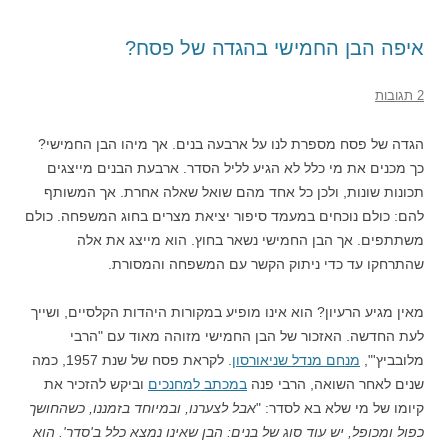
איפה הבן החמישי בהגדה של פסח?
2 תגובות
הגדה של פסח מספרת לנו על ארבעה בנים. אך מיהו הבן החמישי?
כך מכנים את מי כלל לא הגיע לליל הסדר. ארבעת הבנים מייצגים
תכונות שונות, ולכן כל אחד מהם שואל שאלה אחרת. אך המשותף
להם: כולם נוכחים במעמד סיפור יציאת מצרים בחוג המשפחה. כולם
משתתפים. אך הבן החמישי נשאר בחוץ. הוא מייצג את אלה
שהתרחקו עד כדי ניתוק הקשר עם המשפחה והמסורת.
מאין מגיע הרעיון? הוא אינו מופיע במקורות היהדות הקלסיים, ושייך
לעת החדשה. האזכור של הבן החמישי מזוהה מאוד עם "הרבי
מלובביץ'",
מנחם מנדל שניאורסון
. לקראת פסח של שנת 1957, כמה
שנים לאחר השואה, הרבי פנה
במכתב למחנכים
וביקש להזכיר את
קיומו של מי שלא בא לסדר: "
אבל לצערנו, ובמיוחד בזמננו, כשהחושך
כפול ומכופל, יש עוד סוג של בנים: הבן שאינו נמצא כלל ב'סדר'. הוא