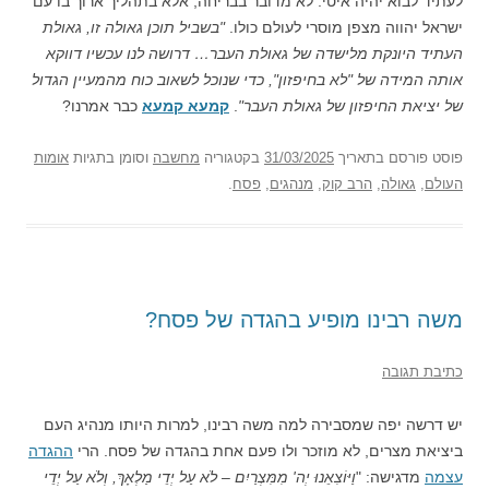
לעתיד לבוא יהיה איטי. לא מדובר בבריחה, אלא בתהליך ארוך בו עם
ישראל יהווה מצפן מוסרי לעולם כולו.
"בשביל תוכן גאולה זו, גאולת
העתיד היונקת מלישדה של גאולת העבר… דרושה לנו עכשיו דווקא
אותה המידה של "לא בחיפזון", כדי שנוכל לשאוב כוח מהמעיין הגדול
של יציאת החיפזון של גאולת העבר"
.
קמעא קמעא
כבר אמרנו?
פוסט
פורסם בתאריך
31/03/2025
בקטגוריה
מחשבה
וסומן בתגיות
אומות
העולם
,
גאולה
,
הרב קוק
,
מנהגים
,
פסח
.
משה רבינו מופיע בהגדה של פסח?
כתיבת תגובה
יש דרשה יפה שמסבירה למה משה רבינו, למרות היותו מנהיג העם
ביציאת מצרים, לא מוזכר ולו פעם אחת בהגדה של פסח. הרי
ההגדה
עצמה
מדגישה: "
וַיּוֹצִאֵנוּ יְה' מִמִּצְרַיִם – לֹא עַל יְדֵי מַלְאָךְ, וְלֹא עַל יְדֵי