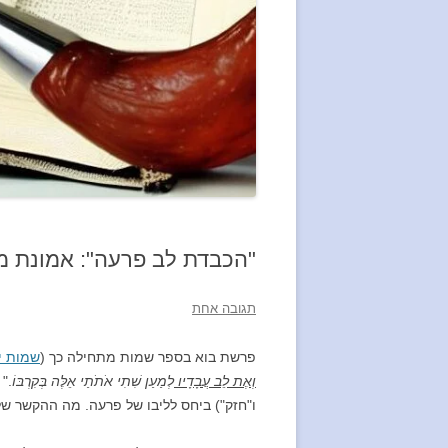
"הכבדת לב פרעה": אמונת מ
תגובה אחת
פרשת בוא בספר שמות מתחילה כך (
שמות י
וְאֶת לֵב עֲבָדָיו
לְמַעַן שִׁתִי אֹתֹתַי אֵלֶּה בְּקִרְבּוֹ
."
ו"חזק") ביחס לליבו של פרעה. מה ההקשר של