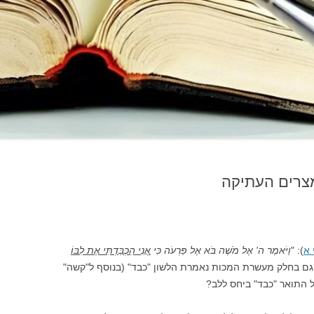
צרים העתיקה
 א
): "
וַיֹּאמֶר ה' אֶל מֹשֶׁה בֹּא אֶל פַּרְעֹה כִּי
אֲנִי הִכְבַּדְתִּי אֶת לִבּוֹ
 גם בחלק מעשרת המכות נאמרת הלשון "כבד" (בנוסף ל"קשה"
 התואר "כבד" ביחס ללב?