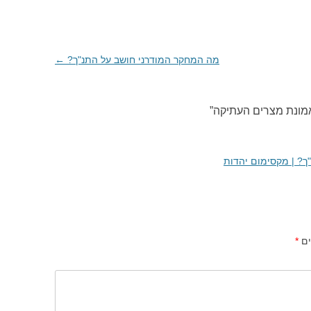
מה המחקר המודרני חושב על התנ"ך?
←
מונת מצרים העתיקה
”
ך? | מקסימום יהדות
ים
*