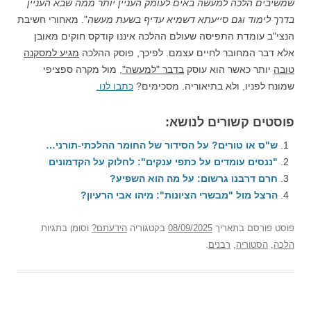
שמשיבים הלכה למעשה באים לעומק העניין יותר ממה שבא העניין
בדרך לימוד וגם סייעתא דשמיא עדיף בשעת מעשה
". מאחורי חשיבת
הנצי"ב עומדת התפיסה שעולם ההלכה איננו קודקס חוקים מאובן
אלא דבר המחובר לחיים עצמם. לפיכך, פוסק ההלכה
מגיע למסקנה
טובה
יותר כאשר הוא עוסק
בדבר "למעשה"
, מול מקרה ספציפי
שמונח לפניו, ולא בתיאוריה. מסכימים?
כתבו לנו.
פוסטים קשורים לנושא:
ש"ס או טורים? על הסידור של החומר ההלכתי-תורני…
"ננסים עומדים על כתפי ענקים": לחלוק על הקדמונים
חרם דרבנו גרשום: על מה הוא השפיע?
הרצל מול "מבשרי הציונות": מיהו אבי הרעיון?
פוסט
פורסם בתאריך
08/09/2025
בקטגוריה
הידעתם?
וסומן בתגיות
הלכה
,
הסטוריה
,
רבנים
.