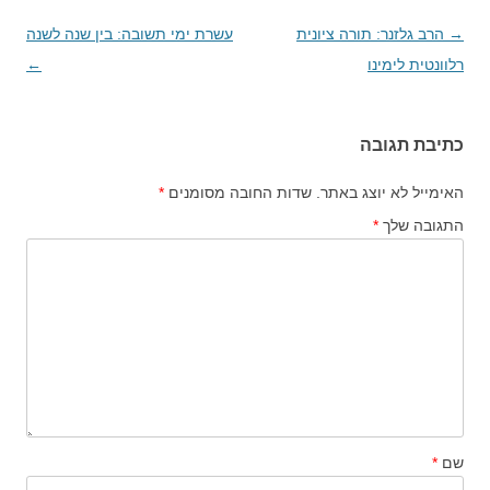
→
ניווט
הרב גלזנר: תורה ציונית
עשרת ימי תשובה: בין שנה לשנה
בפוסטים
רלוונטית לימינו
←
כתיבת תגובה
האימייל לא יוצג באתר.
שדות החובה מסומנים
*
התגובה שלך
*
שם
*