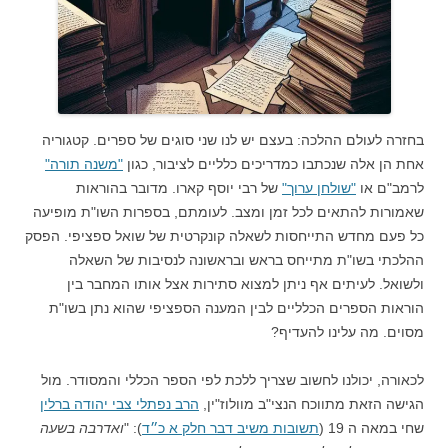
בחזרה לעולם ההלכה: בעצם יש לנו שני סוגים של ספרים. קטגוריה
אחת הן אלה שנכתבו כמדריכים כלליים לציבור, כגון
"משנה תורה"
לרמב"ם או
"שולחן ערוך"
של רבי יוסף קארו. מדובר בהוראות
שאמורות להתאים לכל זמן ומצב. לעומתם, בספרות השו"ת מופיעה
כל פעם מחדש התייחסות לשאלה קונקרטית של שואל ספציפי. הפסק
ההלכתי בשו"ת מתייחס בראש ובראשונה לנסיבות של השאלה
ולשואל. לעיתים אף ניתן למצוא סתירות אצל אותו המחבר בין
הוראות הספרים הכלליים לבין המענה הספציפי שהוא נתן בשו"ת
מסוים. מה עלינו להעדיף?
לכאורה, יכולנו לחשוב שצריך ללכת לפי הספר הכללי והמסודר. מול
הגישה הזאת מתווכח הנצי"ב מוולוז"ין,
הרב נפתלי צבי יהודה ברלין
שחי במאה ה 19 (
תשובות משיב דבר חלק א כ״ד
): "
ואדרבה בשעה