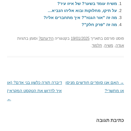
משיח עומד בשער? של איזו עיר?
על תיקו, מחלוקות ובוא אליהו הנביא…
מה זה "אור הגנוז"? איך מתחברים אליו?
מה זה "פרק חלק"?
פוסט
פורסם בתאריך
19/01/2025
בקטגוריה
הידעתם?
וסומן בתגיות
אגדה
,
משיח
,
תלמוד
.
→
ניווט
האם אנו סופרים חודשים מניסן
דיברה תורה כלשון בני אדם? (או
בפוסטים
או מתשרי?
איך לדרוש את הטקסט המקראי)
←
כתיבת תגובה