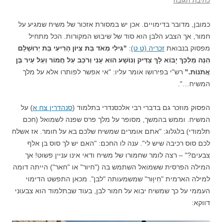
כתיבת תגובה
כמובן, מדובר בדימויים. אכן יש במסורת אזכור של משיח שמגיע על
חמור, אך הצבע הלבן הוא סוד של שיבוש המקורות. הכל מתחיל
מפסוק בנבואת
זכריה (ט ט)
:
"גִּילִי מְאֹד בַּת צִיּוֹן הָרִיעִי בַּת יְרוּשָׁלַ͏ִם
הִנֵּה מַלְכֵּךְ יָבוֹא לָךְ צַדִּיק וְנוֹשָׁע הוּא עָנִי וְרֹכֵב עַל חֲמוֹר וְעַל עַיִר בֶּן
אֲתֹנוֹת."
רש"י בפירושו אומר עליו: "אי אפשר לפותרו אלא על מלך
המשיח…".
הפסוק מוזכר גם בדברי רבי אלכסנדרי בתלמוד (
סנהדרין צח א
) על
המשיח. וממש בהמשך, מסופר על מלך פרס שפנה לשמואל (חכם
תלמודי) בלגלוג: "אתם אומרים שמשיח שלכם בא על חומר. אז אשלח
לכם סוס רכיבה שיש לי". ענה לו החכם: "האם יש לך סוס בן אלף
צבעים?" – רצה לומר שחמורו של משיח ודאי אינו עניין פשוט! אך
המילה הפרסית ששמואל השתמש בה ("חיור" או "חאר") הייתה דומה
למילה הארמית "חִיוָּור" שמשמעותה "לבן". מכאן התפשט הדימוי
העממי על כך שמשיח יבוא על חמור לבן, בעוד שבתלמוד הוא צבעוני
דווקא: