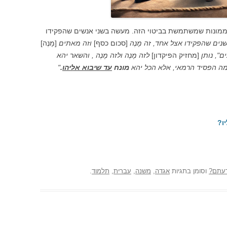
 ממונות שמשתמשת בביטוי הזה. מעשה בשני אנשים שהפקידו
שנים שהפקידו אצל אחד, זה מָנֶה
[סכום כסף]
וזה מאתים
[מָנֶה]
ם", נותן
[מחזיק הפיקדון]
לזה מָנֶה ולזה מָנֶה , והשאר יהא
ן מה הפסיד הרמאי, אלא הכל יהא
מונח
עד שיבוא אליהו
.
"
ו?
עתם?
וסומן בתגיות
אגדה
,
משנה
,
עברית
,
תלמוד
.