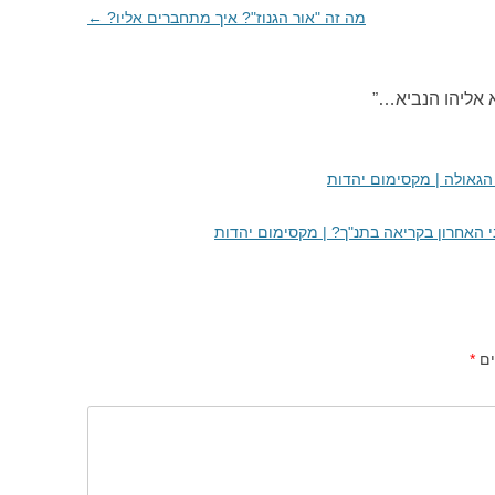
מה זה "אור הגנוז"? איך מתחברים אליו?
←
א אליהו הנביא…
”
הגאולה | מקסימום יהדות
 האחרון בקריאה בתנ"ך? | מקסימום יהדות
ים
*