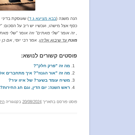
הנה משנה (
בבא מציעא ג ד
) שעוסקת בדיני
כסף אצל מישהו, ועכשיו יש ריב על הסכום:
"
, זה אומר "שלי מאתים" וזה אומר "שלי מאתי
מונח
עד שיבוא אליהו
. אמר רבי יוסי, אם כ
פוסטים קשורים לנושא:
מה זה "פרק חלק"?
מה זה "אור הגנוז"? איך מתחברים אלי
משיח עומד בשער? של איזו עיר?
ראש השנה: יום הדין, וגם חג החירות?
פוסט
פורסם בתאריך
20/08/2024
בקטגוריה
היד