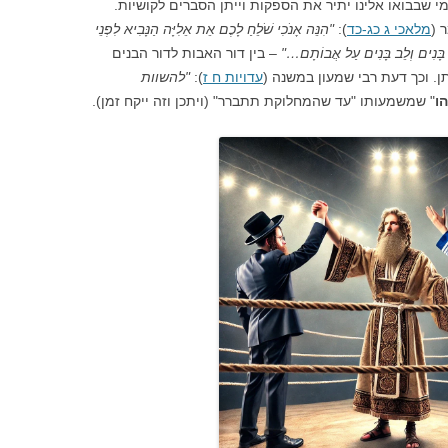
מי שבבואו אלינו יתיר את הספקות וייתן הסברים לקושיות.
 (
מלאכי ג כג-כד
):
"הִנֵּה אָנֹכִי שֹׁלֵחַ לָכֶם אֵת אֵלִיָּה הַנָּבִיא לִפְנֵי
ל בָּנִים וְלֵב בָּנִים עַל אֲבוֹתָם…"
– בין דור האבות לדור הבנים
ן. וכך דעת רבי שמעון במשנה (
עדויות ח ז
):
"להשוות
ו
" שמשמעותו "עד שהמחלוקת תתברר" (ויתכן וזה ייקח זמן).