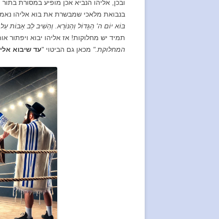
ובכן, אליהו הנביא אכן מופיע במסורת בתור 
בנבואת מלאכי שמבשרת את בוא אליהו נאמר
בּוֹא יוֹם ה' הַגָּדוֹל וְהַנּוֹרָא. וְהֵשִׁיב לֵב אָבוֹת עַ
תמיד יש מחלוקות! אז אליהו יבוא ויפתור אות
המחלוקת."
מכאן גם הביטוי "
עד שיבוא אליה