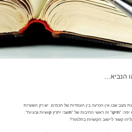
הו הנביא…
נת מצב שבו אין הכרעה בין העמדות של חכמים. יש רק השערות
יפה: "
תיקו
" זה ראשי התיבות של "
ת
שבי
י
תרץ
ק
ושיות
ו
בעיות".
אליהו קשור ליישוב הקושיות בתלמוד?