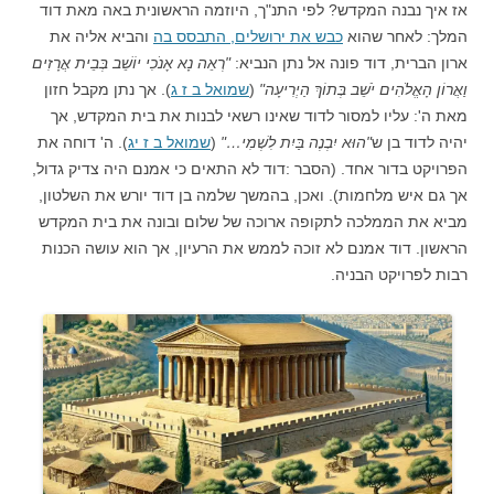
אז איך נבנה המקדש? לפי התנ"ך, היוזמה הראשונית באה מאת דוד
המלך: לאחר שהוא
כבש את ירושלים, התבסס בה
והביא אליה את
ארון הברית, דוד פונה אל נתן הנביא:
"רְאֵה נָא אָנֹכִי יוֹשֵׁב בְּבֵית אֲרָזִים
וַאֲרוֹן הָאֱלֹהִים יֹשֵׁב בְּתוֹךְ הַיְרִיעָה"
(
שמואל ב ז ג
). אך נתן מקבל חזון
מאת ה': עליו למסור לדוד שאינו רשאי לבנות את בית המקדש, אך
יהיה לדוד בן ש
"הוּא יִבְנֶה בַּיִת לִשְׁמִי…"
(
שמואל ב ז יג
). ה' דוחה את
הפרויקט בדור אחד. (הסבר :דוד לא התאים כי אמנם היה צדיק גדול,
אך גם איש מלחמות). ואכן, בהמשך שלמה בן דוד יורש את השלטון,
מביא את הממלכה לתקופה ארוכה של שלום ובונה את בית המקדש
הראשון. דוד אמנם לא זוכה לממש את הרעיון, אך הוא עושה הכנות
רבות לפרויקט הבניה.