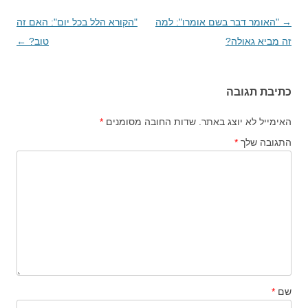
→
ניווט
"האומר דבר בשם אומרו": למה
"הקורא הלל בכל יום": האם זה
בפוסטים
זה מביא גאולה?
טוב?
←
כתיבת תגובה
האימייל לא יוצג באתר.
שדות החובה מסומנים
*
התגובה שלך
*
שם
*