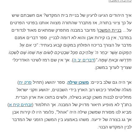
כתיבת תגובה
איך היהודים הגיעו לרעיון של בניית בית המקדש? אם חשבתם שיש
על כך ציווי בתורה, אז מתברר שהתורה מצווה אותנו בפרטי הפרטים
על…
בניית המשכן
! מדובר במבנה מתפרק שמתאים מאוד לנדודים
במדבר, אין בו קירות אבן והוא לא דומה לבניין. ספר דברים אמנם
מדבר על הצורך בריכוז הפולחן במקום קבוע בעתיד:
"כִּי אִם אֶל
הַמָּקוֹם אֲשֶׁר יִבְחַר ה' אֱלֹהֵיכֶם מִכָּל שִׁבְטֵיכֶם לָשׂוּם אֶת שְׁמוֹ שָׁם לְשִׁכְנוֹ
תִדְרְשׁוּ וּבָאתָ שָׁמָּה."
(
דברים יב ה
). אך אין שם רמז לשינוי האדריכלי
שצריך לערוך במשכן.
אך היה גם שלב ביניים:
משכן שילֹה
. ספר יהושע (תחיל
פרק יח
)
מגלה שלאחר כיבוש רוב הארץ בידי השבטים, יהושע וזקני ישראל
מחליטים לבנות משכן קבוע בשילה, ולשים בתוכו את ארון הברית.
בתנ"ך לא מופיע תיאור מדויק של המבנה. אך התלמוד (
זבחים קיח א
)
מביא לנו מסורת שמשכן שילה היה "אוהל", כלומר היו לו קירות אבן
אך גג בצורה של יריעה. משהו באמצע בין המשכן הזמני של המדבר
לבין המקדש הבנוי.