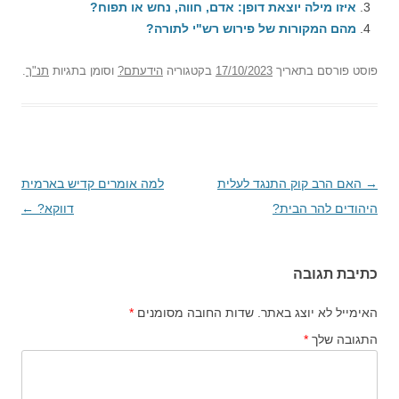
איזו מילה יוצאת דופן: אדם, חווה, נחש או תפוח?
מהם המקורות של פירוש רש"י לתורה?
פוסט
פורסם בתאריך
17/10/2023
בקטגוריה
הידעתם?
וסומן בתגיות
תנ"ך
.
→
ניווט
האם הרב קוק התנגד לעלית
למה אומרים קדיש בארמית
בפוסטים
היהודים להר הבית?
דווקא?
←
כתיבת תגובה
האימייל לא יוצג באתר.
שדות החובה מסומנים
*
התגובה שלך
*