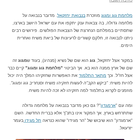
כתיבת תגובה
מלחמת גוג ומגוג
מוזכרת
בנבואת יחזקאל
. מדובר בנבואה על
מלחמה גדולה, בה צבאות ענק יתקפו את עם ישראל היושב בארצו,
שתסתיים במפלתם הנחרצת של הצבאות הפולשים. פירושים רבים
ניתנו לנבואה זו, חלקם קשורים לרעיונות של ביאת משיח ואחרית
הימים.
במקור אצל יחזקאל,
גוג
הוא שם של נשיא (מנהיג), בעוד ש
מגוג
זה
שם של ארץ ממנה הוא בא. אך הביטוי
"מלחמת גוג ומגוג"
קיים כבר
אצל חז"ל. וכך
מתאר התלמוד
את האפשרות שחזקיהו המלך היה יכול
להיות משיח:
"ביקש הקב"ה לעשות חזקיהו משיח וסנחריב גוג ומגוג"
.
מוזמנים לקרוא בתלמוד למה חזקיהו לא זכה להיות משיח.
ומה עם "
ארמגדון
"? גם כאן מדובר בנבואה על מלחמה גדולה
שתתרחש בארץ, אך המקור אינו בתנ"ך אלא בברית החדשה. השם
"ארמגדון" הוא שיבוש של "הר מגידו" שהוא כנראה
תל מגידו
בעמר
יזרעאל.