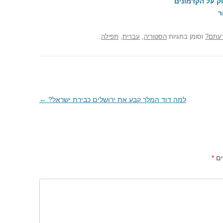
ק על הקדמונים
ר
עתם?
וסומן בתגיות
הסטוריה
,
עברית
,
תפילה
.
למה דוד המלך קבע את ירושלים כבירת ישראל?
←
ים
*