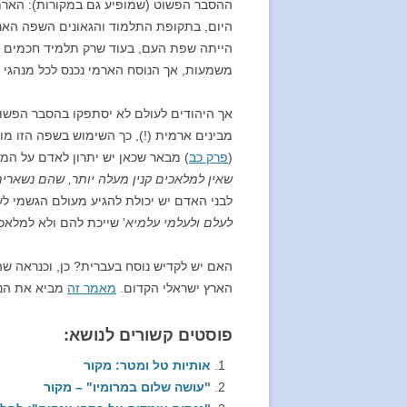
ההסבר הפשוט (שמופיע גם במקורות): הארמית
היום, בתקופת התלמוד והגאונים השפה האר
הייתה שפת העם, בעוד שרק תלמיד חכמים של
משמעות, אך הנוסח הארמי נכנס לכל מנהגי 
אך היהודים לעולם לא יסתפקו בהסבר הפשו
מבינים ארמית (!), כך השימוש בשפה הזו מ
(
פרק כב
) מבאר שכאן יש יתרון לאדם על המ
שאין למלאכים קנין מעלה יותר, שהם נשארי
לבני האדם יש יכולת להגיע מעולם הגשמי לע
לעלם ולעלמי עלמיא
' שייכת להם ולא למלאכ
האם יש לקדיש נוסח בעברית? כן, וכנראה שה
הארץ ישראלי הקדום.
מאמר זה
מביא את הנו
פוסטים קשורים לנושא:
אותיות טל ומטר: מקור
"עושה שלום במרומיו" – מקור