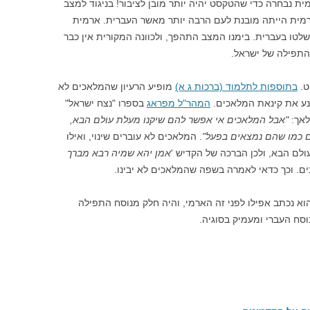
 נבחרה כדי שהטקסט יהיה יותר מובן לציבור! בניגוד למצב
מית הייתה מובנת לעם הרבה יותר מאשר העברית. ארמית
טו בעברית. בימנו המצב התהפך, ולכוונה המקורית אין כבר
התפילה של ישראל.
ט.
בתוספות לתלמוד (ברכות ג א)
מופיע הרעיון שהמלאכים לא
ונע את קינאת המלאכים.
המהר"ל מפראג
בספרו "נצח ישראל"
לאך:
"אבל המלאכים אי אפשר להם שיקנו מעלת עולם הבא,
ם כמו שהם נמצאים בפעל"
. המלאכים לא עוברים שינוי, ואילו
ולם הבא, ולכן הברכה של הקדיש '
אמן יהא שמיה רבא מברך
ים. וכך כדאי לאמרה בשפה שהמלאכים לא יבינו.
וא נכתב אפילו לפני זה הארמי, והיה חלק מנוסח התפילה
סח העברי ומעמיק בסוגיה.