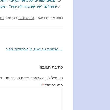
"ננסים עומדים על כתפי ענקים": לחלו
ירושלים: "עִיר שֶׁחֻבְּרָה לָהּ יַחְדָּו" – מקו
פוסט
פורסם בתאריך
17/10/2023
בקטגוריה
היד
→
ניווט
מלחמת גוג ומגוג, או ארמגדון? מקור
בפוסטים
כתיבת תגובה
האימייל לא יוצג באתר.
שדות החובה מסומנ
התגובה שלך
*