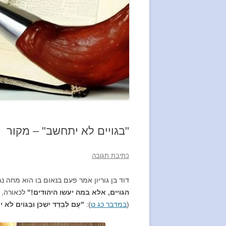
"בגויים לא יתחשב" – מקור
כתיבת תגובה
דוד בן גוריון אמר פעם בנאום בו הוא מחה נ
הגויים, אלא במה יעשו היהודים!"
לכאורה, י
(
במדבר כג ט
):
"עָם לְבָדָד יִשְׁכֹּן וּבַגּוֹיִם לֹא י