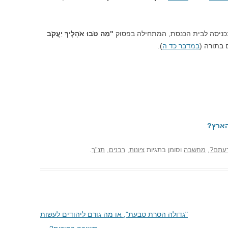
ניסה לבית הכנסת, המתחילה בפסוק
"מַה טֹּבוּ אֹהָלֶיךָ יַעֲקֹב
 בתורה (
במדבר כד ה
).
הארץ?
עתם?
,
מחשבה
וסומן בתגיות
ציונות
,
רבנים
,
תנ"ך
.
"גדולה הסרת טבעת", או מה גורם ליהודים לעשות