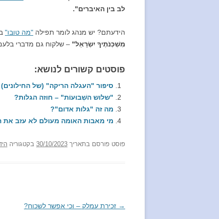
לב בין האיברים".
הידעתם? יש מנהג לומר תפילה
"מה טובו"
בכ
מִשְׁכְּנֹתֶיךָ יִשְׂרָאֵל"
– שלקוח גם מדברי בלעם
פוסטים קשורים לנושא:
סיפור "העגלה הריקה" (של החילונים)
"שלוש השְׁבוּעוֹת" – חוזה הגלות?
מה זה "גלות אדום"?
מי מאבות האומה מעולם לא עזב את 
פוסט
פורסם בתאריך
30/10/2023
בקטגוריה
היד
→
ניווט
זכירת עמלק – וכי אפשר לשכוח?