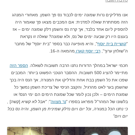
כתיבת תגובה
אנו מדליקים נרות שמונה ימים לכבוד נס פך השמן. מאחורי המנהג
הזה מסתתרת שאלה למדנית: אם המכבים מצאו פך שאמור היה
להספיק ליום אחד בלבד, אך קרה נס והשמן דלק שמונה ימים – אז
בעצם היו רק שבעה ימים של נס, ולא שמונה? שאלה זו נקראת
"
קושיית בית יוסף
", והיא מופיעה כבר בספר "בית יוסף" של מחבר
ה"שולחן ערוך",
רבי יוסף קארו
מהמאה ה-16.
חכמי ישראל במהלך הדורות נתנו הרבה תשובות לשאלה.
הספר הזה
מתיימר להציג 500 תשובות. ההסבר הטכני הפשוט ביותר: המכבים
שפכו את כל השמן בבת אחת והדליקו את המנורה, אך הנס היה בכך
שהשמן בער לאט מהרגיל, והקצב הניסי של צריכת השמן נמשך כל
שמונת הימים – ולכן נכון לומר שכל שמונת הימים הם ימי הנס! או
בלשונו של המהר"ל מפראג בספרו "
נר מצווה
":
"אבל לא קשיא
[קשה]
,
כי נתנו הכל במנורה, וכל יום ויום נדלק שמינית מן השמן, והיה נס בכל
יום ויום"