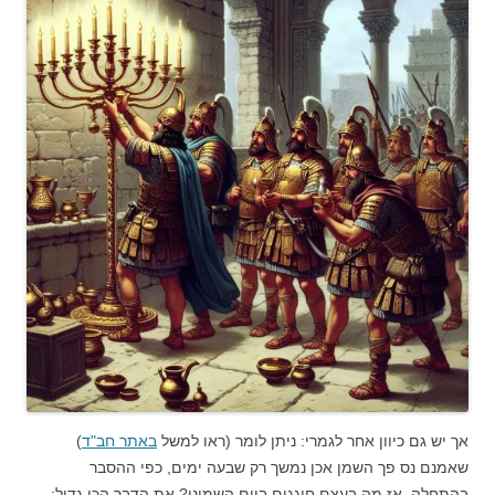
אך יש גם כיוון אחר לגמרי: ניתן לומר (ראו למשל
באתר חב"ד
)
שאמנם נס פך השמן אכן נמשך רק שבעה ימים, כפי ההסבר
בהתחלה. אז מה בעצם חוגגים ביום השמיני? את הדבר הכי גדול: