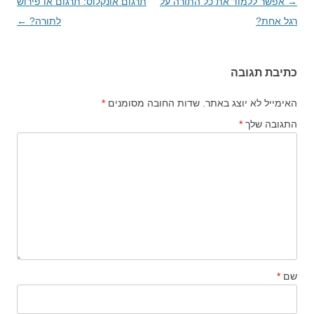
→
ניווט
אפשר ללמוד את כל התורה על
תרגום אונקלוס: תרגום או פירוש
בפוסטים
רגל אחת?
לתורה?
←
כתיבת תגובה
האימייל לא יוצג באתר.
שדות החובה מסומנים
*
התגובה שלך
*
שם
*