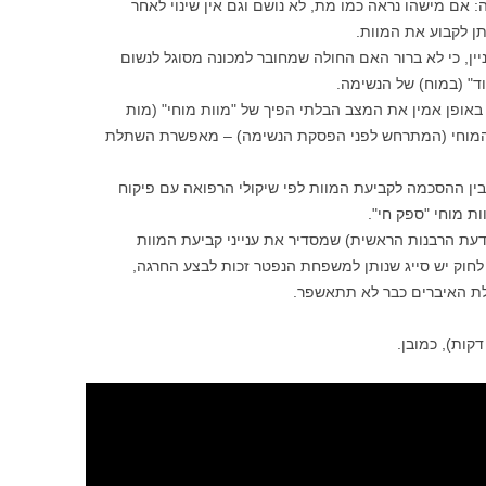
אם מישהו נראה כמו מת, לא נושם וגם אין שינוי לאחר
תן לקבוע את המוות.
ין, כי לא ברור האם החולה שמחובר למכונה מסוגל לנשום
וד" (במוח) של הנשימה.
באופן אמין את המצב הבלתי הפיך של "מוות מוחי" (מות
 המוחי (המתרחש לפני הפסקת הנשימה) – מאפשרת השתלת
 בין ההסכמה לקביעת המוות לפי שיקולי הרפואה עם פיקוח
ת מוחי "ספק חי".
דעת הרבנות הראשית) שמסדיר את ענייני קביעת המוות
חוק יש סייג שנותן למשפחת הנפטר זכות לבצע החרגה,
ת האיברים כבר לא תתאשפר.
קות), כמובן.