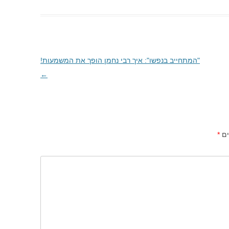
"המתחייב בנפשו": איך רבי נחמן הופך את המשמעות!
←
ים
*