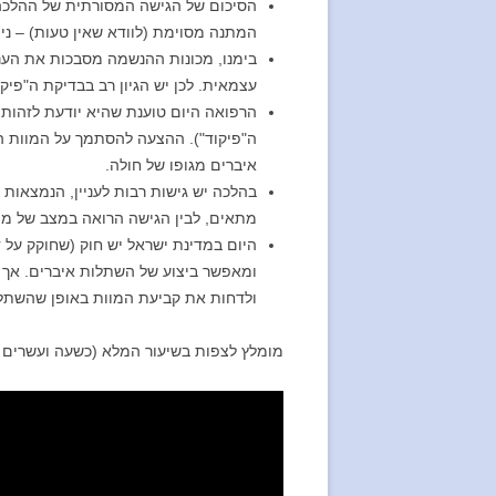
הסיכום של הגישה המסורתית של ההלכה: 
המתנה מסוימת (לוודא שאין טעות) – ני
בימנו, מכונות ההנשמה מסבכות את העני
עצמאית. לכן יש הגיון רב בבדיקת ה"פיק
הרפואה היום טוענת שהיא יודעת לזהות 
ה"פיקוד"). ההצעה להסתמך על המוות
איברים מגופו של חולה.
בהלכה יש גישות רבות לעניין, הנמצאות
מתאים, לבין הגישה הרואה במצב של מוו
היום במדינת ישראל יש חוק (שחוקק על 
ומאפשר ביצוע של השתלות איברים. אך ל
ולדחות את קביעת המוות באופן שהשתל
מומלץ לצפות בשיעור המלא (כשעה ועשרים ד