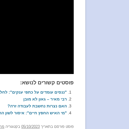
פוסטים קשורים לנושא:
"ננסים עומדים על כתפי ענקים": לחלו
רבי מאיר – גאון לא מובן
האם נצרות נחשבת לעבודה זרה?
"מי האיש החפץ חיים": איסור לשון הר
פוסט
פורסם בתאריך
05/10/2023
בקטגוריה
מח