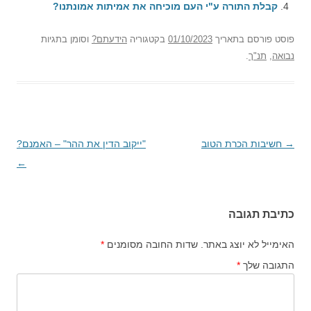
קבלת התורה ע"י העם מוכיחה את אמיתות אמונתנו?
פוסט
פורסם בתאריך
01/10/2023
בקטגוריה
הידעתם?
וסומן בתגיות
נבואה
,
תנ"ך
.
→
ניווט
חשיבות הכרת הטוב
"ייקוב הדין את ההר" – האמנם?
בפוסטים
←
כתיבת תגובה
האימייל לא יוצג באתר.
שדות החובה מסומנים
*
התגובה שלך
*