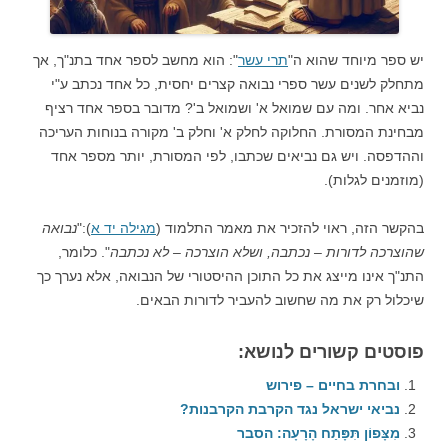
יש ספר מיוחד שהוא ה"
תרי עשר
": הוא מחשב לספר אחד בתנ"ך, אך
מתחלק לשנים עשר ספרי נבואה קצרים יחסית, כל אחד נכתב ע"י
נביא אחר. ומה עם שמואל א' ושמואל ב'? מדובר בספר אחד רציף
מבחינת המסורת. החלוקה לחלק א' וחלק ב' מקורה בנוחות העריכה
וההדפסה. ויש גם נביאים שכתבו, לפי המסורת, יותר מספר אחד
(מוזמנים לגלות).
בהקשר הזה, ראוי להזכיר את מאמר התלמוד (
מגילה יד א
):"
נבואה
שהוצרכה לדורות – נכתבה, ושלא הוצרכה – לא נכתבה
". כלומר,
התנ"ך אינו מייצג את כל התוכן ההיסטורי של הנבואה, אלא נערך כך
שיכלול רק את מה שחשוב להעביר לדורות הבאים.
פוסטים קשורים לנושא:
ובחרת בחיים – פירוש
נביאי ישראל נגד הקרבת הקרבנות?
מִצָּפוֹן תִּפָּתַח הָרָעָה: הסבר