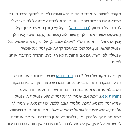
כתיבת תגובה
מקובל לחשוב שעמדת היהדות היא שעלינו לציית לפסקי הרבנים, גם
כשנראה לנו בבירור שהם שגויים. נהוג לבסס עמדה על לפירוש רש"י
לתורה. על הפסוק (
דברים יז יא
) : "
עַל פִּי הַתּוֹרָה אֲשֶׁר יוֹרוּךָ וְעַל
הַמִּשְׁפָּט אֲשֶׁר יֹאמְרוּ לְךָ תַּעֲשֶׂה לֹא תָסוּר מִן הַדָּבָר אֲשֶׁר יַגִּידוּ לְךָ
יָמִין וּשְׂמֹאל
." – אומר רש"י: "
אפילו אומר לך על ימין שהוא שמאל ועל
שמאל שהוא ימין, וכל שכן כשאומר לך על ימין ימין ועל שמאל
שמאל
". לפי רש"י, גם אם ההוראה לא הגיונית, התורה מחייבת אותנו
לציית.
אך מה המקור של רש"י? כבר
כתבנו כאן
שרש"י מסתמך על מדרשי
חז"ל, ובמקרה הזה הדברים נכתבו במדרש ספרי. אך יש בידנו מקור
חשוב לא פחות שאומר במידה רבה ההיפך: התלמוד הירושלמי
(
הוריות א א
): "
יכול אם יאמרו לך על ימין שהיא שמאל ועל שמאל
שהיא ימין תשמע להם? תלמוד לומר ללכת
ימין ושמאל
שיאמרו לך
על ימין שהוא ימין ועל שמאל שהוא שמאל.
" מתי אתה חייב לשמוע?
כשאומרים לך על ימין ימין, כלומר יש הגיון בדברים. אך אם אומרים
לך שמאל על ימין, אין לשמוע לדברי לחכמים כי אין חובה ללכת בניגוד