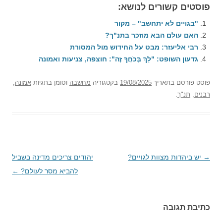
פוסטים קשורים לנושא:
"בגויים לא יתחשב" – מקור
האם עולם הבא מוזכר בתנ"ך?
רבי אליעזר: מבט על החידוש מול המסורת
גדעון השופט: "לֵךְ בְּכֹחֲךָ זֶה": חוצפה, צניעות ואמונה
פוסט
פורסם בתאריך
19/08/2025
בקטגוריה
מחשבה
וסומן בתגיות
אמונה
,
רבנים
,
תנ"ך
.
→
ניווט
יש ביהדות מצוות לגויים?
יהודים צריכים מדינה בשביל
בפוסטים
להביא מסר לעולם?
←
כתיבת תגובה