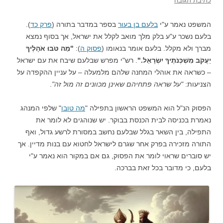
כתיבת תגובה
המשפט נאמר ע"י
בלעם בן בעור
בספר במדבר בתורה (
פרק כד
).
בלעם נשכר ע"ע בלק מלך מואב לקלל את ישראל, אך בסוף נמצא
מברך ולא מקלל. בלעם אומר בנאומו (
פסוק ה
):
"מַה טֹּבוּ אֹהָלֶיךָ
יַעֲקֹב מִשְׁכְּנֹתֶיךָ יִשְׂרָאֵל."
. רש"י מפרש שבלעם שיבח את עם ישראל
– כשראה את אוהלי המחנה שלהם מלמעלה – על עניין ההקפדה על
הצניעות:
"על שראה פתחיהם שאינן מכוונים זה מול זה"
.
הפסוק הנ"ל הוא המשפט הראשון בתפילה "
מה טובו
" שלפי המנהג
נאמרת בכניסה לבית הכנסת בבוקר. יש שנוהגים לא לומר את
התפילה, בין השאר בגלל שבלעם נחשב במסורת לרשע גדול, ואף
התורה מזכירה בפרק אחר שגרם לישראל לחטוא עם בנות מדיין. אך
יש סוברים שראוי לומר את הפסוק, גם אם במקור הוא נאמר ע"י
בלעם, כי מדובר בכל זאת בברכה.