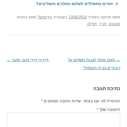
יהודים מתפללים לשלום המלכים והשליטים?
פוסט
פורסם בתאריך
23/05/2024
בקטגוריה
הידעתם?
וסומן בתגיות
מנהגים
,
תנ"ך
,
תפילה
.
→
ניווט
האם מותר לגבות תשלום על
דְּרָכֶיהָ דַרְכֵי נֹעַם: מקור
←
בפוסטים
כיבודים בבית הכנסת?
כתיבת תגובה
האימייל לא יוצג באתר.
שדות החובה מסומנים
*
התגובה שלך
*