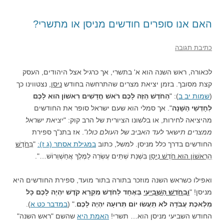
האם אנו סופרים חודשים מניסן או מתשרי?
כתיבת תגובה
לכאורה, ראש השנה הוא א' בתשרי, אך כרגיל אצל היהודים, העסק
קצת מסובך. בזמן יציאת מצרים שהתרחשה בחודש
ניסן
, נצטווינו כך
(
שמות יב ב
): "
הַחֹדֶשׁ הַזֶּה לָכֶם רֹאשׁ חֳדָשִׁים רִאשׁוֹן הוּא לָכֶם
לְחָדְשֵׁי הַשָּׁנָה
". אך סמלי הוא שעם ישראל סופר את החודשים
מהיציאה לחירות, או בלשונו הציורית של הרב קוק: "
יציאת ישראל
ממצרים תישאר לעד האביב של העולם כולו"
. אז בתנ"ך ספירת
החודשים בדרך כלל מניסן. למשל, כתוב
במגילת אסתר (ג ז):
"
בַּחֹדֶשׁ
הָרִאשׁוֹן הוּא חֹדֶשׁ נִיסָן
בִּשְׁנַת שְׁתֵּים עֶשְׂרֵה לַמֶּלֶךְ אֲחַשְׁוֵרוֹשׁ…".
ואפילו כשראש השנה מוזכר בתורה בתור מועד, ספירת החודשים היא
מניסן! "
וּבַחֹדֶשׁ הַשְּׁבִיעִי
בְּאֶחָד לַחֹדֶשׁ מִקְרָא קֹדֶשׁ יִהְיֶה לָכֶם כָּל
מְלֶאכֶת עֲבֹדָה לֹא תַעֲשׂוּ יוֹם תְּרוּעָה יִהְיֶה לָכֶם
." (
במדבר כט א
).
החודש השביעי מניסן הוא… תשרי!
האמת היא
שהשם "ראש השנה"