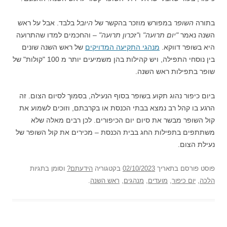
בתורה
השופר
במפורש מוזכר בהקשר של
היובל
בלבד. אבל על ראש
השנה נאמר
"יום תרועה"
ו
"זכרון תרועה"
– והחכמים למדו שהתרועה
היא בשופר דווקא.
מנהגי התקיעה המדויקים
של ראש השנה שונים
בין נוסחי התפילה, ויש קהילות בהן משמיעים יותר מ 100 "קולות" של
שופר בתפילות ראש השנה.
ביום כיפור נהוג תקוע בשופר בסוף הנעילה, בסמוך לסיום הצום. זה
הרגע בו קהל רב נמצא בבתי הכנסת או בקרבתם, וזוכים לשמוע את
קול השופר מבשר את סיום יום הכיפורים. לכן רבים מאלה שלא
משתתפים בתפילות החג בבית הכנסת – מכירים את קול השופר של
נעילת הצום.
פוסט
פורסם בתאריך
02/10/2023
בקטגוריה
הידעתם?
וסומן בתגיות
הלכה
,
יום כיפור
,
מועדים
,
מנהגים
,
ראש השנה
.