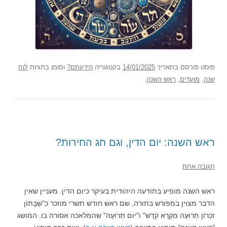
פוסט
פורסם בתאריך
14/01/2025
בקטגוריה
הידעתם?
וסומן בתגיות
לוח
שנה
,
מועדים
,
ראש השנה
.
ראש השנה: יום הדין, וגם חג החירות?
תגובה אחת
ראש השנה מופיע בתודעה היהודית בעיקר כיום הדין. מעניין שאין
הדבר מצוין במפורש בתורה, שם ראש חודש תשרי מוזכר כ"שַׁבָּתוֹן
זִכְרוֹן תְּרוּעָה מִקְרָא קֹדֶשׁ" ו"יוֹם תְּרוּעָה" שהמלאכה אסורה בו. המושג