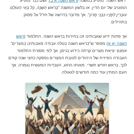
"ראש השנה" מופיע במשנה (
ראש השנה א ב
), ושם כבר מופיע
המוטיב של יום הדין, או בלשון המשנה "
בְּרֹאשׁ הַשָּׁנָה, כָּל בָּאֵי הָעוֹלָם
עוֹבְרִין לְפָנָיו כִּבְנֵי מָרוֹן
". אך מדובר בדרשה של חז"ל על פסוק
בתהילים.
אך פחות ידוע שאבותינו זכו בחירות בראש השנה. התלמוד (
ראש
השנה יא א
) מספר ש"
בראש השנה בטלה עבודה מאבותינו במצרים"
.
אמנם יציאת מצרים קרתה כידוע בניסן, אך לפי מסורת התלמוד
העבודה הפיזית של היהודים לטובת המצרים נפסקה כחצי שנה קודם
לכך, בראש חודש תשרי. מאותו הרגע, העבדות המעשית נגמרה, אך
העם המתין עוד כמה חודשים לגאולה.