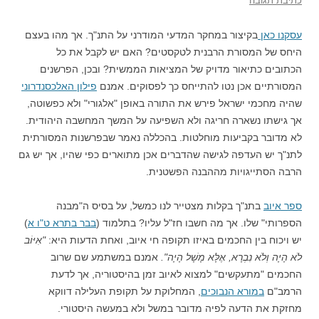
כתיבת תגובה
עסקנו כאן
בקיצור במחקר המדעי המודרני על התנ"ך. אך מהו בעצם
היחס של המסורת הרבנית לטקסטים? האם יש לקבל את כל
הכתובים כתיאור מדויק של המציאות הממשית? ובכן, הפרשנים
המסורתיים אכן נטו להתייחס כך לפסוקים. אמנם
פילון האלכסנדרוני
שהיה מחכמי ישראל פירש את התורה באופן "אלגורי" ולא כפשוטה,
אך גישתו נשארה חריגה ולא השפיעה על המשך המחשבה היהודית.
לא מדובר בקביעות מוחלטות. בהכללה נאמר שבפרשנות המסורתית
לתנ"ך יש העדפה לגישה שהדברים אכן מתוארים כפי שהיו, אך יש גם
הרבה הסתייגויות מההבנה הפשטנית.
ספר איוב
בתנ"ך בקלות מצטייר לנו כמשל, על בסיס ה"מבנה
הספרותי" שלו. אך מה חשבו חז"ל עליו? בתלמוד (
בבר בתרא ט"ו א
)
יש ויכוח בין החכמים באיזו תקופה חי איוב, ואחת הדעות היא:
"אִיּוֹב
לֹא הָיָה וְלֹא נִבְרָא, אֶלָּא מָשָׁל הָיָה".
אמנם במשתמע שם שרוב
החכמים "מתעקשים" למצוא לאיוב זמן בהיסטוריה, אך לדעת
הרמב"ם
במורא הנבוכים
, המחלוקת על תקופת העלילה דווקא
מחזקת את הדעה לפיה מדובר במשל ולא במעשה היסטורי.