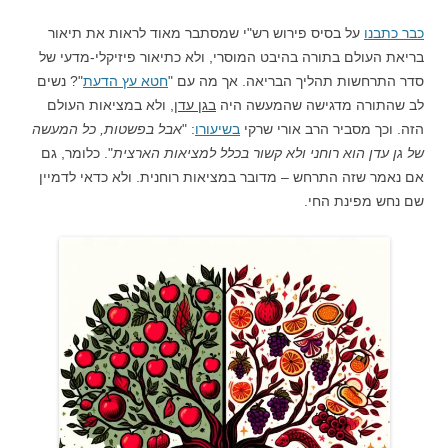
כבר כתבנו
על בסיס פירוש רש"י שמסתבר מאוד לראות את תיאור
בריאת העולם בתורה בהיבט המוסרי, ולא כתיאור פיזיקלי-מדעי של
סדר התרחשות תהליך הבריאה. אך מה עם "
חטא עץ הדעת
"? נשים
לב שהתורה מדגישה שהמעשה היה
בגן עדן
, ולא במציאות העולם
הזה. וכך מסביר הרב אורי שרקי
בשיעורו
: "
אבל בפשטות, כל המעשה
של גן עדן הוא רוחני ולא קשור בכלל למציאות הארצית
". כלומר, גם
אם נאמר שזה התרחש – מדובר במציאות רוחנית. ולא כדאי לדמיין
שם נחש מפינת החי.