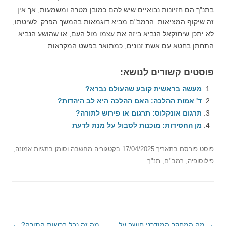
בתנ"ך הם חזיונות נבואיים שיש להם כמובן מטרה ומשמעות, אך אין
זה שיקוף המציאות. הרמב"ם מביא דוגמאות בהמשך הפרק: לשיטתו,
לא יתכן שיחזקאל הנביא ביזה את עצמו מול העם, או שהושע הנביא
התחתן בחטא עם אשת זנונים, כמתואר בפשט המקראות.
פוסטים קשורים לנושא:
מעשה בראשית קובע שהעולם נברא?
ד' אמות ההלכה: האם ההלכה היא לב היהדות?
תרגום אונקלוס: תרגום או פירוש לתורה?
מן החסידות: מוכנות לסבול על מנת לדעת
פוסט
פורסם בתאריך
17/04/2025
בקטגוריה
מחשבה
וסומן בתגיות
אמונה
,
פילוסופיה
,
רמב"ם
,
תנ"ך
.
→
ניווט
מה המחקר המודרני חושב על
מה זה נבל ברשות התורה?
←