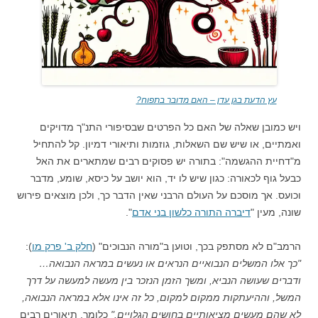
עץ הדעת בגן עדן – האם מדובר בתפוח?
ויש כמובן שאלה של האם כל הפרטים שבסיפורי התנ"ך מדויקים
ואמתיים, או שיש שם השאלות, גוזמות ותיאורי דמיון. קל להתחיל
מ"דחיית ההגשמה": בתורה יש פסוקים רבים שמתארים את האל
כבעל גוף לכאורה: כגון שיש לו יד, הוא יושב על כיסא, שומע, מדבר
וכועס. אך מוסכם על העולם הרבני שאין הדבר כך, ולכן מוצאים פירוש
שונה, מעין "
דיברה התורה כלשון בני אדם
".
הרמב"ם לא מסתפק בכך, וטוען ב"מורה הנבוכים" (
חלק ב' פרק מו
):
"כך אלו המשלים הנבואיים הנראים או נעשים במראה הנבואה…
ודברים שעושה הנביא, ומשך הזמן הנזכר בין מעשה למעשה על דרך
המשל, וההיעתקות ממקום למקום, כל זה אינו אלא במראה הנבואה,
לא שהם מעשים מציאותיים בחושים הגלויים."
כלומר, תיאורים רבים