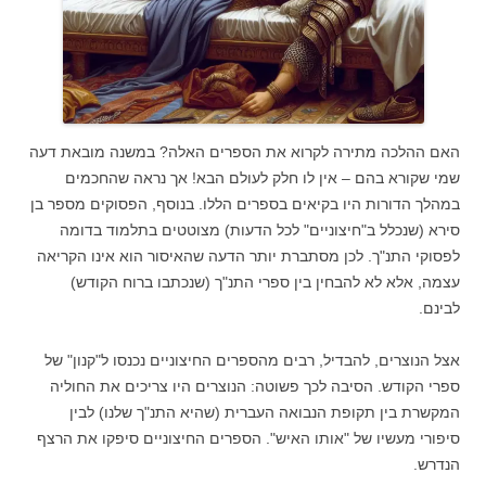
האם ההלכה מתירה לקרוא את הספרים האלה? במשנה מובאת דעה
שמי שקורא בהם – אין לו חלק לעולם הבא! אך נראה שהחכמים
במהלך הדורות היו בקיאים בספרים הללו. בנוסף, הפסוקים מספר בן
סירא (שנכלל ב"חיצוניים" לכל הדעות) מצוטטים בתלמוד בדומה
לפסוקי התנ"ך. לכן מסתברת יותר הדעה שהאיסור הוא אינו הקריאה
עצמה, אלא לא להבחין בין ספרי התנ"ך (שנכתבו ברוח הקודש)
לבינם.
אצל הנוצרים, להבדיל, רבים מהספרים החיצוניים נכנסו ל"קנון" של
ספרי הקודש. הסיבה לכך פשוטה: הנוצרים היו צריכים את החוליה
המקשרת בין תקופת הנבואה העברית (שהיא התנ"ך שלנו) לבין
סיפורי מעשיו של "אותו האיש". הספרים החיצוניים סיפקו את הרצף
הנדרש.