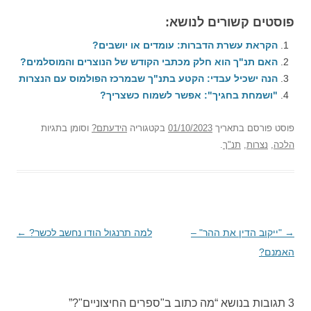
פוסטים קשורים לנושא:
הקראת עשרת הדברות: עומדים או יושבים?
האם תנ"ך הוא חלק מכתבי הקודש של הנוצרים והמוסלמים?
הנה ישכיל עבדי: הקטע בתנ"ך שבמרכז הפולמוס עם הנצרות
"ושמחת בחגיך": אפשר לשמוח כשצריך?
פוסט
פורסם בתאריך
01/10/2023
בקטגוריה
הידעתם?
וסומן בתגיות
הלכה
,
נצרות
,
תנ"ך
.
→
ניווט
"ייקוב הדין את ההר" –
למה תרנגול הודו נחשב לכשר?
←
האמנם?
בפוסטים
3 תגובות בנושא “
מה כתוב ב"ספרים החיצוניים"?
”