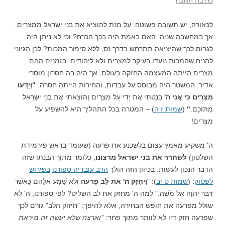
כתיבת תגובה
לכאורה, יש תשובה פשוטה: על מנת להוציא את בני ישראל ממצרים.
אך במחשבה שניה: האם באמת היה בכך הכרח? וכי לא ניתן היה
לגרום לכך שהיציאה תתרחש בדרך נס, ללא סיפור המכות? לכן הגיוני
להניח שהמכות נועדו בעיקר למצרים ולא ליהודים. בזמנים ההם
מצרים הייתה המעצמה החזקה בעולם. אך היה בה חסרון מוסרי
אדיר: המשטר היה מבוסס על עבדות, והחירות הייתה חסרה.
"וְיָדְעוּ
מִצְרַיִם כִּי אֲנִי ה'
בִּנְטֹתִי אֶת יָדִי עַל מִצְרָיִם וְהוֹצֵאתִי אֶת בְּנֵי יִשְׂרָאֵל
מִתּוֹכָם.
"
(
שמות ז ה
) – המטרה בכל התהליך היא להשפיע על
מצרים!
ה' משקיע מאמץ עצום בלשכנע את פרעה (שעומד בראש פירמידת
השלטון)
לשחרר את בני ישראל מרצונו
, כלומר מתוך הבנתו שזה
הדבר הנכון לעשות. בכיוון הזה הולך
הרב עובדיה ספורנו
בפירוש
לפסוק
: (
שמות ט יב
): "
וַיְחַזֵּק ה' אֶת לֵב פַּרְעֹה
וְלֹא שָׁמַע אֲלֵהֶם כַּאֲשֶׁר
דִּבֶּר יְהוָה אֶל מֹשֶׁה." למה ה' מחזק את לב השליט? לפי ספורנו, ה' לא
שולל מפרעה את חופש הבחירה, אלא להיפך: "חיזוק הלב" גורם לכך
שפרעה חזק דיו לא לוותר מתוך פחד:
"וארצה שלא יעשה זה מיראת