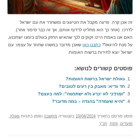
זה אכן קרה. פרעה מקבל את הטיעונים ומשחרר את עם ישראל
לדרכו. (אחר כך הוא מחליט לרדוף אותם, אך זה כבר סיפור אחר).
האם אנו באמת היינו זקוקים לכך שהאיש החזק בעולם בזמנו ישתכנע,
על מנת להיגאל?
כתבנו כאן
שאכן מדובר במשהו שחוזר על עצמו: עם
ישראל יוצא לחירות ברשות האומות.
פוסטים קשורים לנושא:
גאולת ישראל ברשות האומות?
חד גדיא: מאבק בין רעים לטובים?
"וּמָרְדֳּכַי לֹא יִכְרַע וְלֹא יִשְׁתַּחֲוֶוה": למה בעצם?
"והיא שעמדה" בהגדה – במה מדובר?
פוסט
פורסם בתאריך
10/04/2024
בקטגוריה
מחשבה
וסומן בתגיות
גאולה
,
מועדים
,
פסח
,
תנ"ך
.