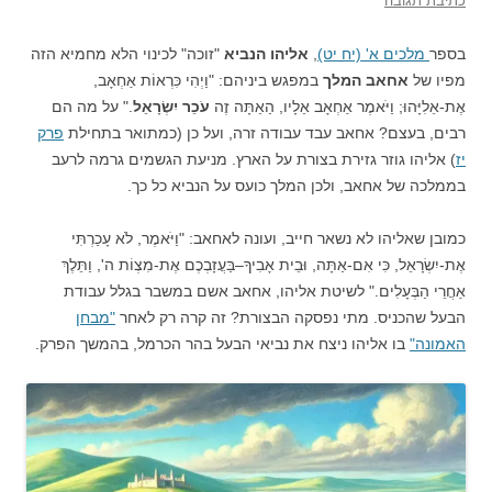
כתיבת תגובה
בספר
מלכים א' (יח יט)
,
אליהו הנביא
"זוכה" לכינוי הלא מחמיא הזה
מפיו של
אחאב המלך
במפגש ביניהם: "וַיְהִי כִּרְאוֹת אַחְאָב,
אֶת-אֵלִיָּהוּ; וַיֹּאמֶר אַחְאָב אֵלָיו, הַאַתָּה זֶה
עֹכֵר יִשְׂרָאֵל
." על מה הם
רבים, בעצם? אחאב עבד עבודה זרה, ועל כן (כמתואר בתחילת
פרק
יז
) אליהו גוזר גזירת בצורת על הארץ. מניעת הגשמים גרמה לרעב
בממלכה של אחאב, ולכן המלך כועס על הנביא כל כך.
כמובן שאליהו לא נשאר חייב, ועונה לאחאב: "וַיֹּאמֶר, לֹא עָכַרְתִּי
אֶת-יִשְׂרָאֵל, כִּי אִם-אַתָּה, וּבֵית אָבִיךָ–בַּעֲזָבְכֶם אֶת-מִצְו‍ֹת ה', וַתֵּלֶךְ
אַחֲרֵי הַבְּעָלִים." לשיטת אליהו, אחאב אשם במשבר בגלל עבודת
הבעל שהכניס. מתי נפסקה הבצורת? זה קרה רק לאחר
"מבחן
האמונה"
בו אליהו ניצח את נביאי הבעל בהר הכרמל, בהמשך הפרק.