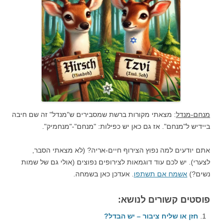
מנחם-מנדל
: מצאתי מקורות ברשת שמסבירים ש"מנדל" זה שם חיבה
ביידיש ל"מנחם". אז גם כאן יש כפילות: "מנחם"-"מנחמיק".
אתם יודעים למה נפוץ הצירוף חיים-אריה? (לא מצאתי הסבר,
לצערי). יש לכם עוד דוגמאות לצירופים נפוצים (אולי גם של שמות
נשים?)
אשמח אם תשתפו
. אעדכן כאן בשמחה.
פוסטים קשורים לנושא:
חזן או שליח ציבור – יש הבדל?