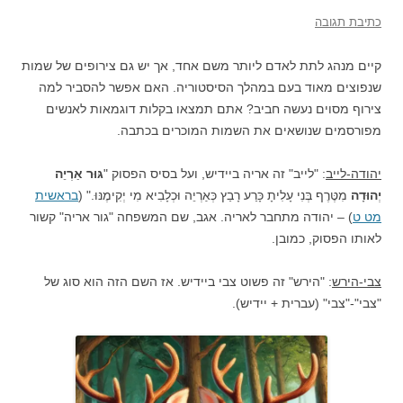
כתיבת תגובה
קיים מנהג לתת לאדם ליותר משם אחד, אך יש גם צירופים של שמות
שנפוצים מאוד בעם במהלך הסיסטוריה. האם אפשר להסביר למה
צירוף מסוים נעשה חביב? אתם תמצאו בקלות דוגמאות לאנשים
מפורסמים שנושאים את השמות המוכרים בכתבה.
יהודה-לייב
: "לייב" זה אריה ביידיש, ועל בסיס הפסוק "
גּוּר אַרְיֵה
יְהוּדָה
מִטֶּרֶף בְּנִי עָלִיתָ כָּרַע רָבַץ כְּאַרְיֵה וּכְלָבִיא מִי יְקִימֶנּוּ." (
בראשית
מט ט
) – יהודה מתחבר לאריה. אגב, שם המשפחה "גור אריה" קשור
לאותו הפסוק, כמובן.
צבי-הירש
: "הירש" זה פשוט צבי ביידיש. אז השם הזה הוא סוג של
"צבי"-"צבי" (עברית + יידיש).