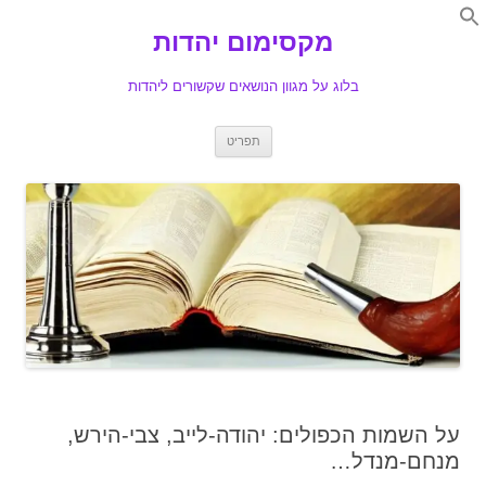
Search
for:
מקסימום יהדות
Se
בלוג על מגוון הנושאים שקשורים ליהדות
לדלג
תפריט
לתוכן
על השמות הכפולים: יהודה-לייב, צבי-הירש,
מנחם-מנדל…