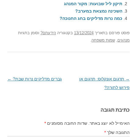
תיקון ליל שבועות: מקור המנהג
השכינה נמצאת במערב?
כמה נרות מדליקים בחג החנוכה?
פוסט
פורסם בתאריך
13/12/2024
בקטגוריה
הידעתם?
וסומן בתגיות
מנהגים
,
שמות משפחה
.
→
ניווט
תרגום אונקלוס: תרגום או
גברים מדליקים נרות שבת?
←
בפוסטים
פירוש לתורה?
כתיבת תגובה
האימייל לא יוצג באתר.
שדות החובה מסומנים
*
התגובה שלך
*