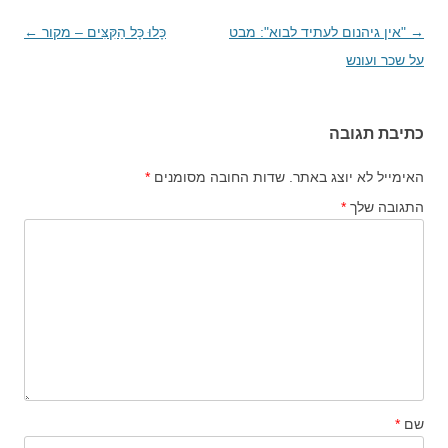
→
ניווט
"אין גיהנום לעתיד לבוא": מבט
כָּלוּ כָּל הַקִּצִּים – מקור
←
בפוסטים
על שכר ועונש
כתיבת תגובה
האימייל לא יוצג באתר.
שדות החובה מסומנים
*
התגובה שלך
*
שם
*