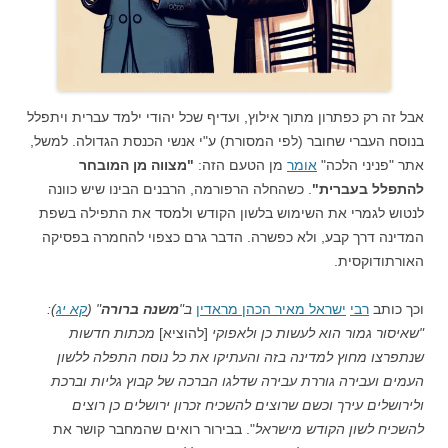
אבל זה רק כפתרון מתוך אילוץ, ועדיף שכל יהודי ילמד עברית ויתפלל
בנוסח העברי שחובר (לפי המסורת) ע"י אנשי הכנסת הגדולה. למשל,
אתר "פניני הלכה"
אומר
מן הטעם הזה:
"מצווה מן המובחר
להתפלל בעברית"
. כשהחלה הרפורמה, הרבנים הבינו שיש כוונה
לנטוש לגמרי את השימוש בלשון הקודש ולמסד את התפילה בשפת
המדינה דרך קבע, ולא כפשרה. הדבר גרם כצפוי להחמרה בפסיקה
האורתודוקסית.
וכך כותב
רבי
ישראל מאיר הכהן מראדין
ב"
משנה ברורה
" (
קא יג
):
"שאיסור גמור הוא לעשות כן ולאפוקי
[להוציא]
מכתות חדשות
שנתפרצו מחוץ למדינה בזה והעתיקו את כל נוסח התפלה ללשון
העמים ועבירה גוררת עבירה שדלגו הברכה של קבוץ גליות וברכת
ולירושלים עירך וכשם שרוצים להשכיח זכרון ירושלים כן רוצים
להשכיח לשון הקודש מישראל
". בבירור רואים שהמחבר קושר את