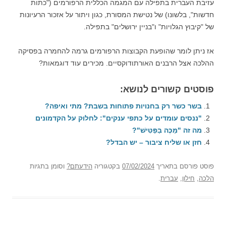
עזיבת העברית בתפילה עם המגמה הכללית הרפורמים ("כתות
חדשות", בלשונו) של נטישת המסורת, כגון ויתור על אזכור הרעיונות
של "קיבוץ הגלויות" ו"בניין ירושלים" בתפילה.
אז ניתן לומר שהופעת הקבוצות הרפורמים גרמה להחמרה בפסיקה
ההלכה אצל הרבנים האורתודוקסיים. מכירים עוד דוגמאות?
פוסטים קשורים לנושא:
בשר כשר רק בחנויות פתוחות בשבת? מתי ואיפה?
"ננסים עומדים על כתפי ענקים": לחלוק על הקדמונים
מה זה "מַּכֶּה בַפַּטִּישׁ"?
חזן או שליח ציבור – יש הבדל?
פוסט
פורסם בתאריך
07/02/2024
בקטגוריה
הידעתם?
וסומן בתגיות
הלכה
,
חילון
,
עברית
.